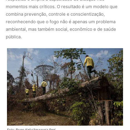
Foto: Bruno Kelly/Amazonia Real.
SAIBA MAIS:
Maranhão leva informação sobre HIV e
Aids para dentro dos serviços de saúde
Resultados que explicam a adesão dos
municípios
Os números do ano passado ajudam a entender por que
o Maranhão Sem Queimadas se consolidou como uma
política pública de referência no estado. Em 2025, o
programa contou com a adesão de 92 municípios,