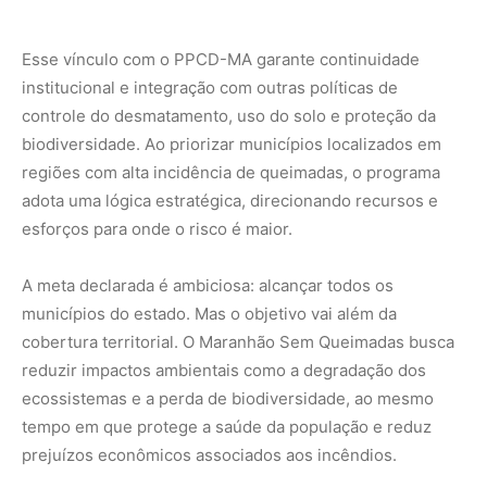
reduzir impactos ambientais como a degradação dos
ecossistemas e a perda de biodiversidade, ao mesmo
tempo em que protege a saúde da população e reduz
prejuízos econômicos associados aos incêndios.
Ao abrir uma nova rodada de inscrições em 2026, o
Maranhão sinaliza que a prevenção não é episódica, mas
permanente. Em um cenário de mudanças climáticas,
estiagens mais longas e aumento da vulnerabilidade
ambiental, o programa se consolida como uma resposta
antecipada, baseada em planejamento, cooperação e
responsabilidade compartilhada.
O desafio agora é ampliar a adesão, aprofundar a atuação
local e transformar o controle das queimadas em uma
cultura institucional e social duradoura, capaz de
atravessar governos e ciclos climáticos com a mesma