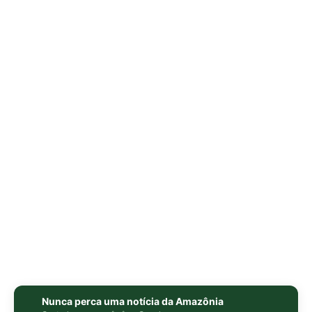
Nunca perca uma notícia da Amazônia
🌿
Controle o que você vê no Google
O Google lançou as
Fontes Preferenciais
: escolha os
veículos que aparecem com prioridade. Adicione a
Revista Amazônia
e garanta cobertura exclusiva sempre
em destaque.
Adicionar Revista Amazônia como Fonte
Preferencial
Como funciona em 3 passos:
1. Pesquise qualquer assunto no Google
2. Toque no ⭐ ao lado de
"Principais Notícias"