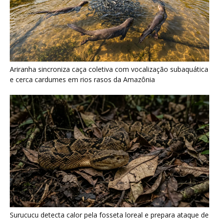
Surucucu detecta calor pela fosseta loreal e prepara ataque de
emboscada no escuro da floresta
Últimas noticias
Cientistas descobriram que a Amazônia "fala"
durante a seca por meio...
7 de agosto de 2026
O que os pequenos mamíferos revelam
quando a floresta vira uma...
7 de agosto de 2026