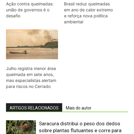
ARTIGOS RELACIONADOS
Mais do autor
Saracura distribui o peso dos dedos
sobre plantas flutuantes e corre para
escapar em áreas alagadas
Biguá mantém penas pouco
impermeáveis para mergulhar e seca
as asas ao sol após a pesca
Osso hioide do pica-pau contorna o
crânio e amortece impactos repetidos
durante a batida no tronco
Papagaio come argila em barreiro
coletivo para ajudar a neutralizar
compostos tóxicos de sementes na
floresta