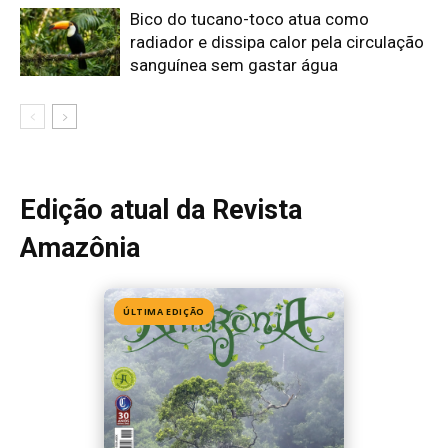
Edição 155
· Julho 2026
📖 Ler agora