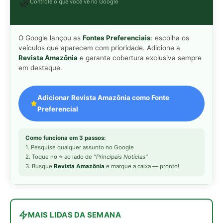
3. Busque
Revista Amazônia
e marque a caixa — pronto!
MAIS LIDAS DA SEMANA
Peixe-lua emerge horizontalmente na
1
superfície oceânica para permitir que
aves marinhas removam ectoparasitas
acumulados em sua pele
Seriema utiliza pernas longas e
2
arremessa serpentes contra rochas
para subjugar presas peçonhentas nos
campos
Poraquê sincroniza descargas
3
elétricas em grupo para amplificar
campo elétrico e atordoar cardumes de
peixes maiores na Amazônia
Ariranha sincroniza caça coletiva com
4