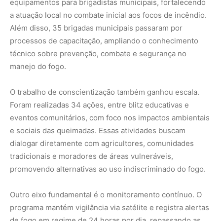
promovendo alternativas ao uso indiscriminado do fogo.
Outro eixo fundamental é o monitoramento contínuo. O
programa mantém vigilância via satélite e registra alertas
de fogo em regime de 24 horas por dia, repassando as
informações ao Corpo de Bombeiros e às brigadas
municipais. Essa resposta rápida reduz o tempo entre a
detecção do foco e a ação em campo, diminuindo o
potencial de propagação dos incêndios.
Um programa que nasce do
planejamento e mira o longo prazo
Criado em 2020, o Maranhão Sem Queimadas não é uma
ação isolada de governo, mas parte de uma política
ambiental estruturada. O programa está alinhado ao