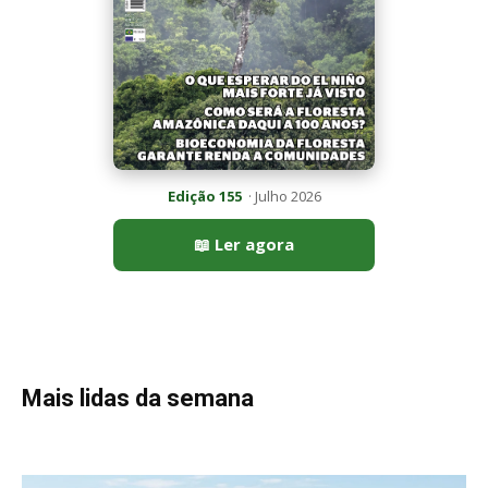
Mais lidas da semana
Peixe-lua emerge horizontalmente na superfície oceânica para
permitir que aves marinhas removam ectoparasitas
acumulados em sua pele