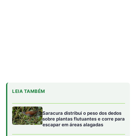
Saracura distribui o peso dos dedos
sobre plantas flutuantes e corre para
escapar em áreas alagadas
Biguá mantém penas pouco
impermeáveis para mergulhar e seca
as asas ao sol após a pesca
Osso hioide do pica-pau contorna o
crânio e amortece impactos
repetidos durante a batida no tronco
Uma engrenagem coletiva contra as
queimadas