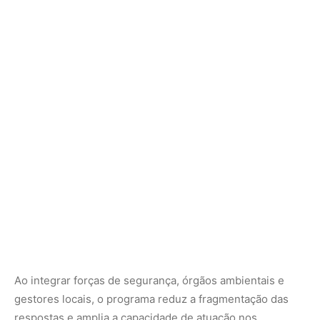
Ao integrar forças de segurança, órgãos ambientais e
gestores locais, o programa reduz a fragmentação das
respostas e amplia a capacidade de atuação nos
momentos mais críticos. O resultado é um modelo que
combina prevenção, controle e conscientização,
reconhecendo que o fogo não é apenas um problema
ambiental, mas também social, econômico e de saúde
pública.