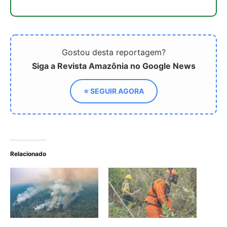
Ação contra queimadas:
Brasil reduz queimadas
união de governos é o
em ano de calor extremo
desafio
e reforça nova política
ambiental
Julho registra menor área
queimada em sete anos,
mas especialistas alertam
para riscos no Cerrado