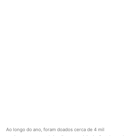
Ao longo do ano, foram doados cerca de 4 mil
equipamentos para brigadistas municipais, fortalecendo
a atuação local no combate inicial aos focos de incêndio.
Além disso, 35 brigadas municipais passaram por
processos de capacitação, ampliando o conhecimento
técnico sobre prevenção, combate e segurança no
manejo do fogo.
O trabalho de conscientização também ganhou escala.
Foram realizadas 34 ações, entre blitz educativas e
eventos comunitários, com foco nos impactos ambientais
e sociais das queimadas. Essas atividades buscam
dialogar diretamente com agricultores, comunidades
tradicionais e moradores de áreas vulneráveis,