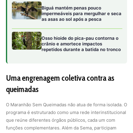
O Maranhão Sem Queimadas não atua de forma isolada. O
programa é estruturado como uma rede interinstitucional
que reúne diferentes órgãos públicos, cada um com
funções complementares. Além da Sema, participam
ativamente o Corpo de Bombeiros Militar do Maranhão
(
CBMMA
), o
Batalhão da Polícia Ambiental do Maranhão
, a
Polícia Rodoviária Federal (
PRF
) e outras instituições
estaduais e federais.
Essa articulação permite que o enfrentamento às
queimadas ocorra em várias frentes simultâneas. Há
ações de capacitação técnica sobre manejo do fogo,
especialmente voltadas para o período de estiagem;
entrega de equipamentos de proteção individual e
ferramentas para brigadistas municipais; operações de
fiscalização em áreas críticas; e campanhas educativas
voltadas à população urbana e rural.