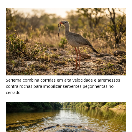
Ariranha sincroniza caça coletiva com vocalização subaquática
e cerca cardumes em rios rasos da Amazônia