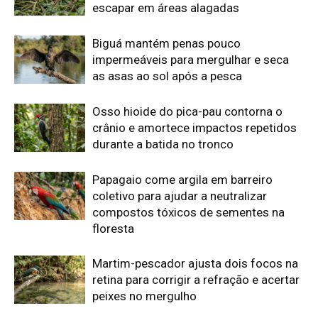
Martim-pescador ajusta dois focos na
retina para corrigir a refração e acertar
peixes no mergulho
Bico do tucano-toco atua como
radiador e dissipa calor pela circulação
sanguínea sem gastar água
Edição atual da Revista
Amazônia
ÚLTIMA EDIÇÃO