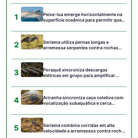
vocalização subaquática e cerca
cardumes em rios rasos da Amazônia
Seriema combina corridas em alta
5
velocidade e arremessos contra rochas
para imobilizar serpentes peçonhentas
no cerrado
Gostou desta reportagem?
Siga a Revista Amazônia no Google News
⭐ SEGUIR AGORA
Relacionado