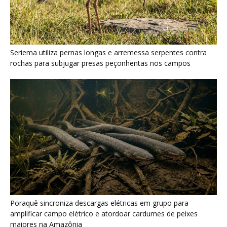
Poraquê sincroniza descargas elétricas em grupo para
amplificar campo elétrico e atordoar cardumes de peixes
maiores na Amazônia
Seriema combina corridas em alta velocidade e arremessos
contra rochas para imobilizar serpentes peçonhentas no
cerrado