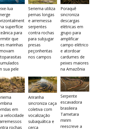
ixe-lua
Seriema utiliza
Poraquê
merge
pernas longas
sincroniza
orizontalment
e arremessa
descargas
na superfície
serpentes
elétricas em
eânica para
contra rochas
grupo para
rmitir que
para subjugar
amplificar
ves marinhas
presas
campo elétrico
emovam
peçonhentas
e atordoar
toparasitas
nos campos
cardumes de
cumulados
peixes maiores
m sua pele
na Amazônia
Serpente
eriema
Ariranha
escavadora
ombina
sincroniza caça
brasileira
rridas em
coletiva com
Tametara
ta velocidade
vocalização
mirim
 arremessos
subaquática e
reescreve a
ntra rochas
cerca