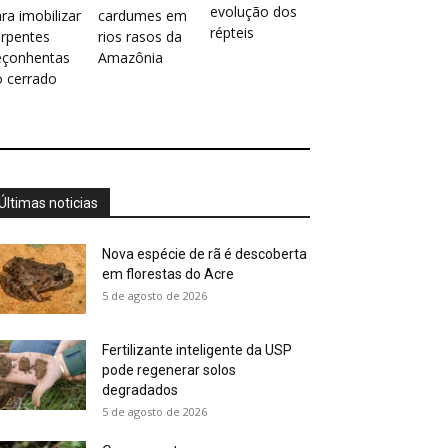
evolução dos
ra imobilizar
cardumes em
répteis
erpentes
rios rasos da
eçonhentas
Amazônia
o cerrado
Últimas noticias
Nova espécie de rã é descoberta
em florestas do Acre
5 de agosto de 2026
Fertilizante inteligente da USP
pode regenerar solos
degradados
5 de agosto de 2026