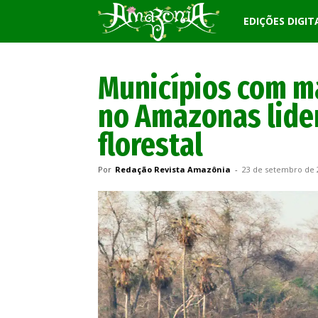
Revista
EDIÇÕES DIGIT
Amazônia
Municípios com m
no Amazonas lide
florestal
Por
Redação Revista Amazônia
-
23 de setembro de 