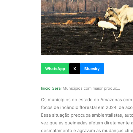
WhatsApp
X
Bluesky
Inicio
Geral
Municípios com maior produção de gado no Amazon…
›
›
Os municípios do estado do Amazonas com a
focos de incêndio florestal em 2024, de a
Essa situação preocupa ambientalistas, au
vez que as queimadas afetam diretamente a
desmatamento e agravam as mudanças climá