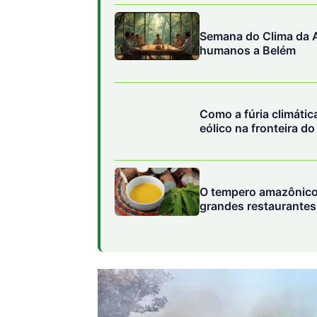
Semana do Clima da A
humanos a Belém
Como a fúria climáti
eólico na fronteira d
O tempero amazônico
grandes restaurantes 