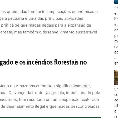
Pe
 as queimadas têm fortes implicações econômicas e
e
de a pecuária é uma das principais atividades
h
e 
 prática de queimadas ilegais para a expansão de
oc
loresta, mas também o desenvolvimento sustentável
pe
a
r
ec
a
gado e os incêndios florestais no
e
stado do Amazonas aumentou significativamente,
S
da. O avanço da fronteira agrícola, impulsionado pela
c
pecuários, tem resultado em uma expansão acelerada
co
al
s de desmatamento ilegal e queimadas descontroladas.
e
co