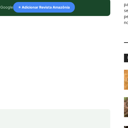
pa
 Google
⭐ Adicionar Revista Amazônia
s
p
n