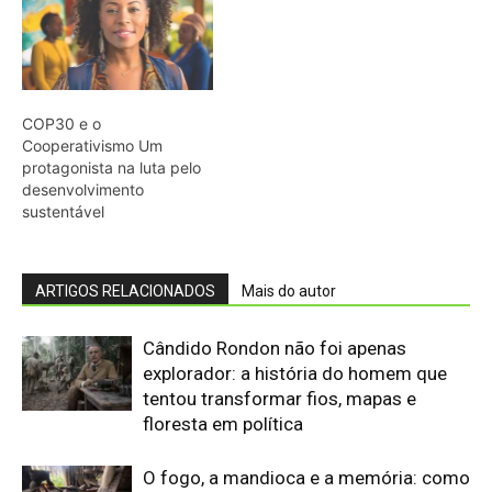
explorador: a história do homem que
tentou transformar fios, mapas e
floresta em política
O fogo, a mandioca e a memória: como
a cozinha ancestral pode funcionar
como tecnologia de regeneração
A cheia levou roças inteiras, mas não
apagou a agrobiodiversidade das
várzeas amazônicas
“Cuidar do rio é cuidar da comida”: por
que a ciência passou a ouvir
comunidades indígenas na gestão das
águas
Eu entrei no mundo dos sapos e
lagartos que vivem entre a canga e a