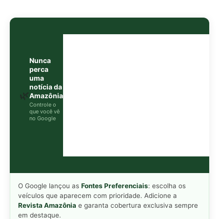
O Google lançou as
Fontes Preferenciais
: escolha os
veículos que aparecem com prioridade. Adicione a
Revista Amazônia
e garanta cobertura exclusiva sempre
em destaque.
Adicionar Revista Amazônia como Fonte
Preferencial
Como funciona em 3 passos:
1. Pesquise qualquer assunto no Google
2. Toque no ⭐ ao lado de
"Principais Notícias"
3. Busque
Revista Amazônia
e marque a caixa — pronto!