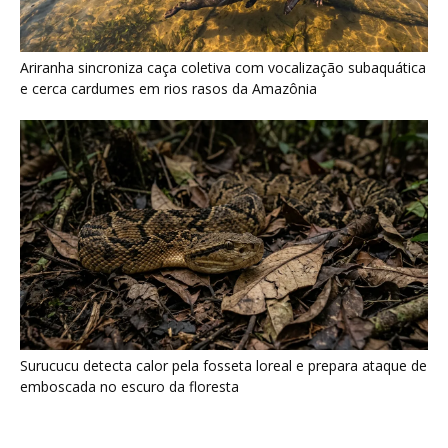
Surucucu detecta calor pela fosseta loreal e prepara ataque de
emboscada no escuro da floresta
Últimas noticias
Tambaqui ameaçado pode ter pesca
suspensa em todo o Brasil
8 de agosto de 2026
Cabeça-seca pesca de bico aberto e fecha ao
tocar na água...
8 de agosto de 2026
Soco-boi aponta o bico para cima e imita talo
de junco...