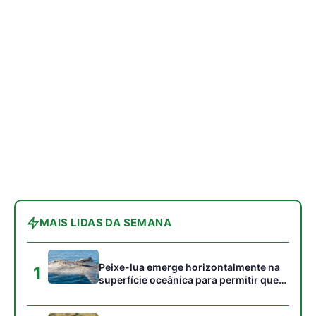
Peixe-lua emerge horizontalmente na
1
superfície oceânica para permitir que
aves marinhas removam ectoparasitas
acumulados em sua pele
Seriema utiliza pernas longas e
2
arremessa serpentes contra rochas
para subjugar presas peçonhentas nos
campos
Poraquê sincroniza descargas
3
elétricas em grupo para amplificar
campo elétrico e atordoar cardumes de
peixes maiores na Amazônia
Ariranha sincroniza caça coletiva com
4
vocalização subaquática e cerca
cardumes em rios rasos da Amazônia
Surucucu detecta calor pela fosseta
5
loreal e prepara ataque de emboscada
no escuro da floresta