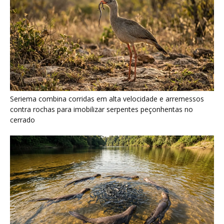
Ariranha sincroniza caça coletiva com vocalização subaquática
e cerca cardumes em rios rasos da Amazônia