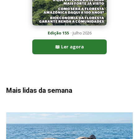
Peixe-lua emerge horizontalmente na superfície oceânica para
permitir que aves marinhas removam ectoparasitas
acumulados em sua pele