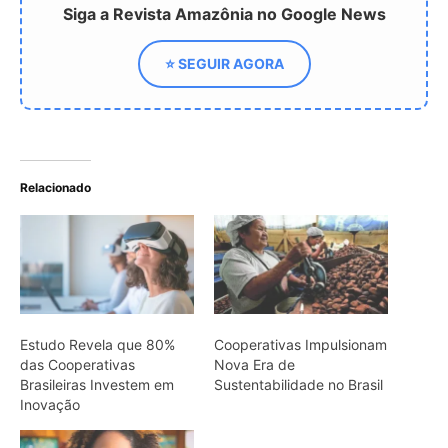
Estudo Revela que 80%
Cooperativas Impulsionam
das Cooperativas
Nova Era de
Brasileiras Investem em
Sustentabilidade no Brasil
Inovação
COP30 e o
Cooperativismo Um
protagonista na luta pelo
desenvolvimento
sustentável
ARTIGOS RELACIONADOS
Mais do autor
Cândido Rondon não foi apenas