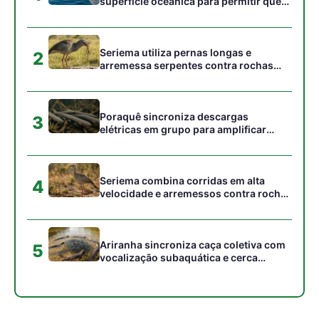
superfície oceânica para permitir que
aves marinhas removam ectoparasitas
acumulados em sua pele
Seriema utiliza pernas longas e
2
arremessa serpentes contra rochas
para subjugar presas peçonhentas nos
campos
Poraquê sincroniza descargas
3
elétricas em grupo para amplificar
campo elétrico e atordoar cardumes de
peixes maiores na Amazônia
Seriema combina corridas em alta
4
velocidade e arremessos contra rochas
para imobilizar serpentes peçonhentas
no cerrado
Ariranha sincroniza caça coletiva com
5
vocalização subaquática e cerca
cardumes em rios rasos da Amazônia