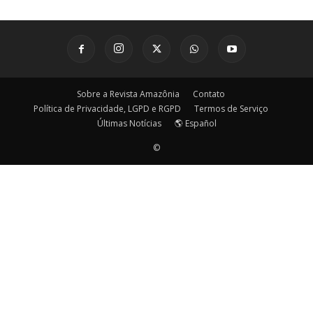
Sobre a Revista Amazônia
Contato
Política de Privacidade, LGPD e RGPD
Termos de Serviço
Últimas Notícias
🌎 Español
©