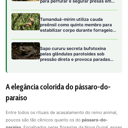
para perfurar e segurar presas em
águas da Amazônia
Tamanduá-mirim utiliza cauda
preênsil como quinto membro para
estabilizar corpo durante forrageio
vertical em bromélias e troncos
Sapo cururu secreta bufotoxina
pelas glândulas parotoides sob
pressão direta e provoca paradas
cardíacas graves em cães
domésticos
A elegância colorida do pássaro-do-
paraíso
Entre todos os rituais de acasalamento do reino animal,
poucos são tão cênicos quanto os do
pássaro-do-
paraíso
. Espalhados pelas florestas da Nova Guiné, esses