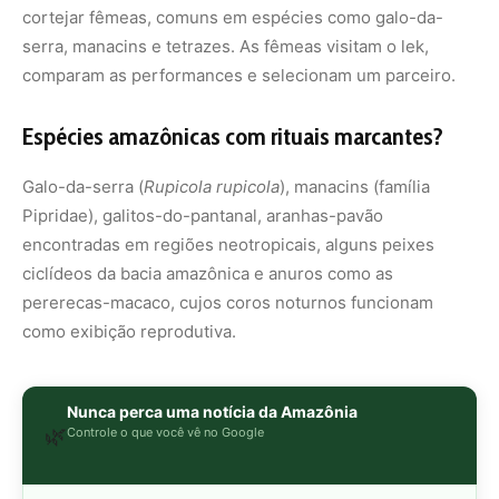
cortejar fêmeas, comuns em espécies como galo-da-
serra, manacins e tetrazes. As fêmeas visitam o lek,
comparam as performances e selecionam um parceiro.
Espécies amazônicas com rituais marcantes?
Galo-da-serra (
Rupicola rupicola
), manacins (família
Pipridae), galitos-do-pantanal, aranhas-pavão
encontradas em regiões neotropicais, alguns peixes
ciclídeos da bacia amazônica e anuros como as
pererecas-macaco, cujos coros noturnos funcionam
como exibição reprodutiva.
Nunca perca uma notícia da Amazônia
🌿
Controle o que você vê no Google