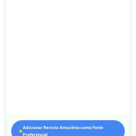
Adicionar Revista Amazônia como Fonte
Preferencial
Como funciona em 3 passos:
1. Pesquise qualquer assunto no Google
2. Toque no ⭐ ao lado de
"Principais Notícias"
3. Busque
Revista Amazônia
e marque a caixa — pronto!
MAIS LIDAS DA SEMANA
Peixe-lua emerge horizontalmente na
1
superfície oceânica para permitir que
aves marinhas removam ectoparasitas
acumulados em sua pele