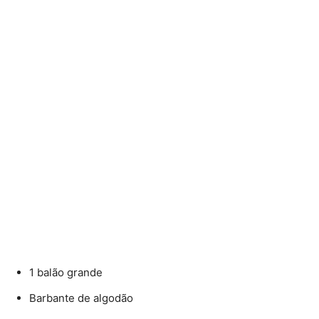
1 balão grande
Barbante de algodão
Cola branca diluída com um pouco de água
Pincel
Lâmpada de LED com suporte
Passo a passo:
Encha o balão até o tamanho desejado para sua
luminária.
Mergulhe o barbante na mistura de cola e água.
Enrole o barbante ao redor do balão, formando um
padrão irregular, deixando espaços entre as voltas.