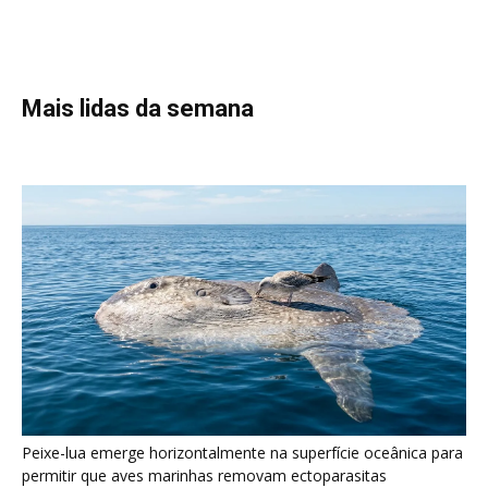
Peixe-lua emerge horizontalmente na superfície oceânica para
permitir que aves marinhas removam ectoparasitas
acumulados em sua pele
Seriema utiliza pernas longas e arremessa serpentes contra
rochas para subjugar presas peçonhentas nos campos