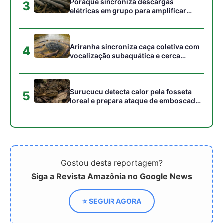
Siga a Revista Amazônia no Google News
⭐ SEGUIR AGORA
Relacionado
Artesanato Regenerativo:
Empresários da Amazônia
Quando o Design Nasce
se prepararam para
da Floresta Viva
assumir papel de
destaque na COP30