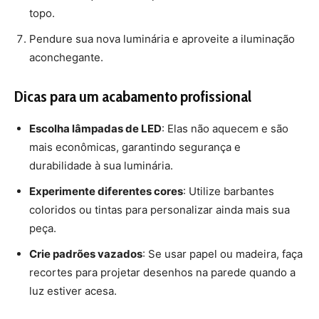
Crie padrões vazados
: Se usar papel ou madeira, faça
recortes para projetar desenhos na parede quando a
luz estiver acesa.
Criar luminárias artesanais é uma maneira criativa de
decorar sua casa
e ainda reaproveitar materiais. Com
poucos recursos, você pode transformar a iluminação
dos ambientes, deixando tudo mais acolhedor e
charmoso.
Nunca perca uma notícia da Amazônia
🌿
Controle o que você vê no Google
O Google lançou as
Fontes Preferenciais
: escolha os
veículos que aparecem com prioridade. Adicione a
Revista Amazônia
e garanta cobertura exclusiva sempre