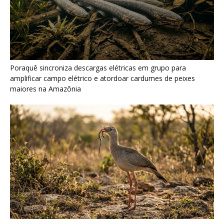
Seriema combina corridas em alta velocidade e arremessos
contra rochas para imobilizar serpentes peçonhentas no
cerrado
Ariranha sincroniza caça coletiva com vocalização subaquática