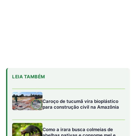
Caroço de tucumã vira bioplástico
para construção civil na Amazônia
Como a irara busca colmeias de
abelhas nativas e consome mel e
cera até esvaziar os favos
Militares Brasileiros Compartilham
Técnicas de Guerra na Selva no
Suriname