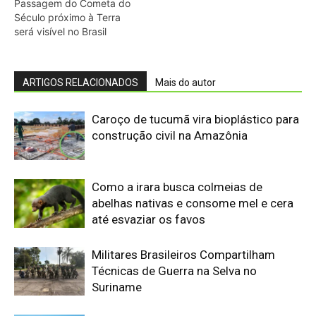
Militares Brasileiros Compartilham
Técnicas de Guerra na Selva no
Suriname
Eletrificação é a “maneira mais segura
de proteger cidadãos”, diz presidente
COP31
Primeiro animal com lateralidade
surgiu com 'minhoca' pré-histórica
UFPR é Centro Embrapii para
Hidrogênio de Baixa Emissão