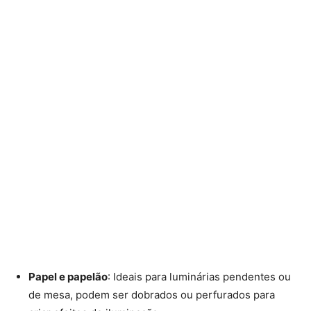
Papel e papelão
: Ideais para luminárias pendentes ou
de mesa, podem ser dobrados ou perfurados para
criar efeitos de iluminação.
Barbante e cola
: Usados para fazer luminárias
esféricas, enrolando o barbante em um balão e depois
retirando-o.
Potes de vidro
: Transformam-se em lindas lanternas
com velas ou luzes de LED no interior.
Madeira e canos de PVC
: Perfeitos para luminárias de
chão ou parede com um toque rústico e industrial.