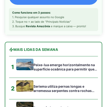
Seriema utiliza pernas longas e
2
arremessa serpentes contra rochas
para subjugar presas peçonhentas nos
campos
Poraquê sincroniza descargas
3
elétricas em grupo para amplificar
campo elétrico e atordoar cardumes de
peixes maiores na Amazônia
Ariranha sincroniza caça coletiva com
4
vocalização subaquática e cerca
cardumes em rios rasos da Amazônia
Surucucu detecta calor pela fosseta
5
loreal e prepara ataque de emboscada
no escuro da floresta
Gostou desta reportagem?