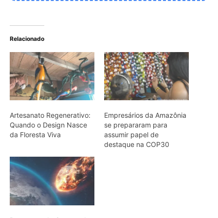
Passagem do Cometa do
Século próximo à Terra
será visível no Brasil
ARTIGOS RELACIONADOS
Mais do autor
Caroço de tucumã vira bioplástico para
construção civil na Amazônia
Como a irara busca colmeias de
abelhas nativas e consome mel e cera
até esvaziar os favos