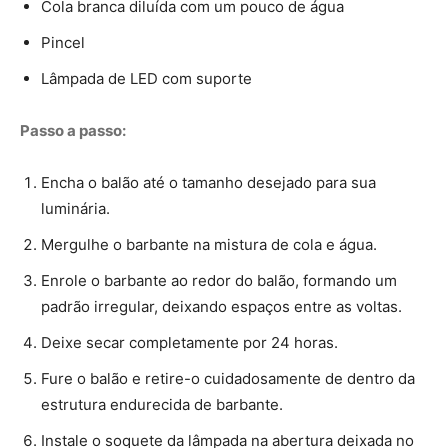
Deixe secar completamente por 24 horas.
Fure o balão e retire-o cuidadosamente de dentro da
estrutura endurecida de barbante.
Instale o soquete da lâmpada na abertura deixada no
topo.
Pendure sua nova luminária e aproveite a iluminação
aconchegante.
Dicas para um acabamento profissional
Escolha lâmpadas de LED
: Elas não aquecem e são
mais econômicas, garantindo segurança e
durabilidade à sua luminária.
Experimente diferentes cores
: Utilize barbantes
coloridos ou tintas para personalizar ainda mais sua
peça.