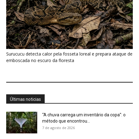
“A chuva carrega um inventário da copa”: o
método que encontrou...
7 de agosto de 2026
Araponga combina caixa torácica adaptada e
canto metálico para alcançar a...
7 de agosto de 2026
Curicaca enfia o bico curvo no solo mole e
encontra presas...
7 de agosto de 2026
A árvore que não deixa a água escapar ajuda
cientistas a...
7 de agosto de 2026
Cândido Rondon não foi apenas explorador: a
história do homem que...