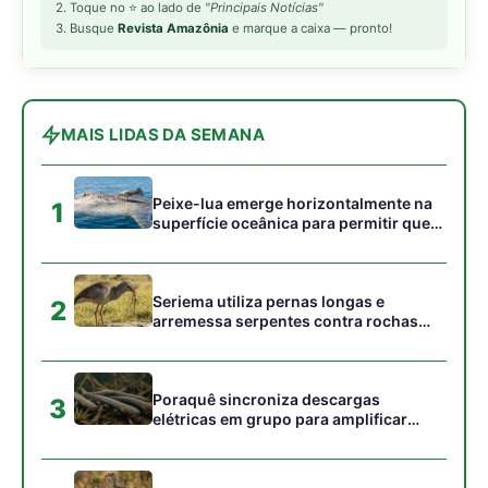
Poraquê sincroniza descargas
3
elétricas em grupo para amplificar
campo elétrico e atordoar cardumes de
peixes maiores na Amazônia
Seriema combina corridas em alta
4
velocidade e arremessos contra rochas
para imobilizar serpentes peçonhentas
no cerrado
Ariranha sincroniza caça coletiva com
5
vocalização subaquática e cerca
cardumes em rios rasos da Amazônia
Gostou desta reportagem?
Siga a Revista Amazônia no Google News
⭐ SEGUIR AGORA