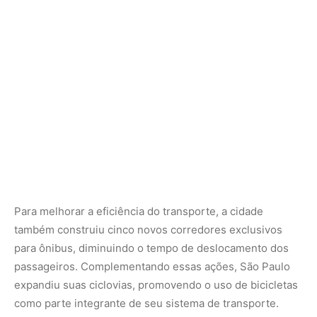
para ônibus
, diminuindo o tempo de deslocamento dos
passageiros. Complementando essas ações, São Paulo
expandiu suas ciclovias, promovendo o uso de bicicletas
como parte integrante de seu sistema de transporte.
Outro destaque é a introdução de
bondes elétricos
no
centro da cidade, alimentados por sistemas subterrâneos
de energia. Além disso, está em andamento o
planejamento de
terminais de transporte aquático
no
reservatório da Guarapiranga, que reduzirão o trajeto de
duas horas entre o sul da cidade e o centro para apenas
20 minutos.
Inovação na Gestão de Resíduos
São Paulo também está reestruturando sua frota de
caminhões de coleta de lixo. A prefeitura anunciou a
substituição dos veículos movidos a diesel por