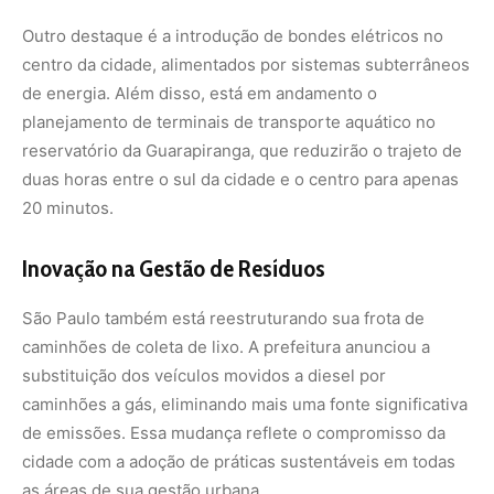
caminhões a gás
, eliminando mais uma fonte significativa
de emissões. Essa mudança reflete o compromisso da
cidade com a adoção de práticas sustentáveis em todas
as áreas de sua gestão urbana.
Uma Nova Perspectiva para o Ambiente Urbano
Além das inovações tecnológicas, São Paulo está
adotando uma abordagem holística para integrar
sustentabilidade, equidade e qualidade de vida em suas
políticas públicas. “Falar sobre transporte sustentável
não é apenas mudar a matriz energética. Trata-se de
transformar toda uma matriz que envolve meio ambiente,
justiça social, gênero, raça e educação”, explica
Rodrigo
Ravena
, Secretário do Meio Ambiente da cidade.