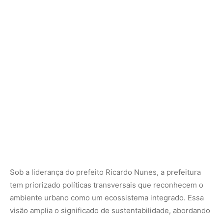
Sob a liderança do prefeito
Ricardo Nunes
, a prefeitura
tem priorizado políticas transversais que reconhecem o
ambiente urbano como um ecossistema integrado. Essa
visão amplia o significado de sustentabilidade, abordando
não apenas questões ambientais, mas também aspectos
socioeconômicos.
Impactos Sociais e Econômicos
A transição para um transporte público sustentável traz
benefícios que vão além da redução das emissões de
carbono. Ao investir em ônibus elétricos e infraestrutura
verde, São Paulo também promove melhorias na saúde
pública, graças à diminuição da poluição do ar. Além
disso, a modernização do transporte cria empregos,
fomenta a educação e fortalece a economia local.