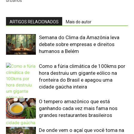
ganhando cada vez mais fama nos
grandes restaurantes brasileiros
De onde vem o açaí que você toma na
tigela? Veja como ele nasce e cresce
Nova rota marítima Brasil-China
fortalece Amazônia e reduz custos
Trigo que produz seu próprio
fertilizante pode revolucionar a
agricultura