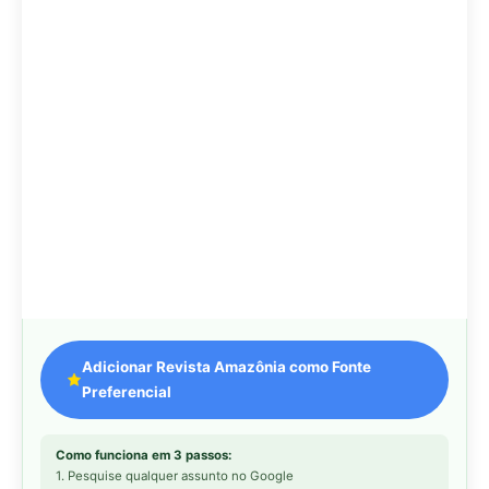
Preferencial
Como funciona em 3 passos:
1. Pesquise qualquer assunto no Google
2. Toque no ⭐ ao lado de
"Principais Notícias"
3. Busque
Revista Amazônia
e marque a caixa — pronto!
MAIS LIDAS DA SEMANA
Peixe-lua emerge horizontalmente na
1
superfície oceânica para permitir que
aves marinhas removam ectoparasitas
acumulados em sua pele
Seriema utiliza pernas longas e
2
arremessa serpentes contra rochas
para subjugar presas peçonhentas nos
campos