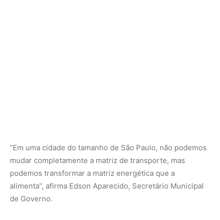
podemos transformar a matriz energética que a
alimenta”, afirma
Edson Aparecido
, Secretário Municipal
de Governo.
Investindo em Transporte Limpo e Eficiente
Com apoio de empréstimos nacionais e internacionais,
São Paulo garantiu um investimento de
2 bilhões de
dólares
para expandir sua frota de ônibus elétricos. Até o
final de 2024, serão
2.600 ônibus elétricos
em circulação,
representando 20% da frota total da cidade.
Recentemente,
19 novos ônibus elétricos
foram
incorporados ao sistema, com outros 50 a caminho.
Redução na emissão de carbono