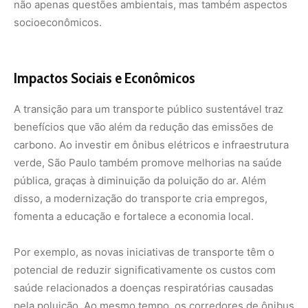
Por exemplo, as novas iniciativas de transporte têm o
potencial de reduzir significativamente os custos com
saúde relacionados a doenças respiratórias causadas
pela poluição. Ao mesmo tempo, os corredores de ônibus
e as ciclovias oferecem alternativas mais rápidas e
acessíveis, melhorando a qualidade de vida dos
paulistanos.
Preparação para o Congresso Mundial ICLEI
2024
São Paulo sediará o
Congresso Mundial do ICLEI
de 18 a
21 de junho de 2024, consolidando seu papel de
liderança em sustentabilidade urbana. O evento reunirá
representantes de cidades ao redor do mundo para
compartilhar experiências e discutir estratégias para
enfrentar a crise climática. A ocasião será uma