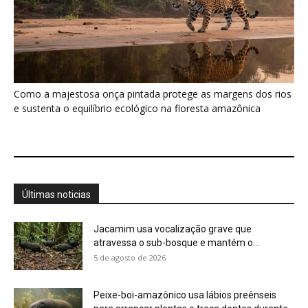
atravessa o sub-bosque e mantém o...
5 de agosto de 2026
Peixe-boi-amazônico usa lábios preênseis
para arrancar plantas e troca dentes durante...
5 de agosto de 2026
A Amazônia protege animais, mas também
sustenta uma fonte de alimento...
4 de agosto de 2026
Você pode olhar para uma floresta e não
perceber que ela...
4 de agosto de 2026
Eu aprendi que uma planta pode ter um
calendário, um limite...
4 de agosto de 2026