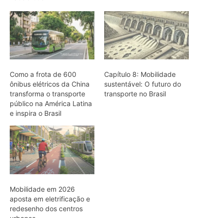
Mobilidade em 2026
aposta em eletrificação e
redesenho dos centros
urbanos
ARTIGOS RELACIONADOS
Mais do autor
Semana do Clima da Amazônia leva
debate sobre empresas e direitos
humanos a Belém
Como a fúria climática de 100kms por
hora destruiu um gigante eólico na
fronteira do Brasil e apagou uma
cidade gaúcha inteira
O tempero amazônico que está