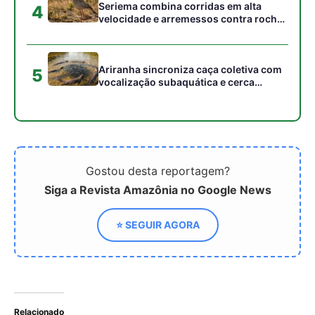
Relacionado
Como a frota de 600
Capítulo 8: Mobilidade
ônibus elétricos da China
sustentável: O futuro do
transforma o transporte
transporte no Brasil
público na América Latina
e inspira o Brasil