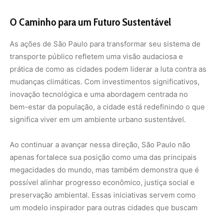
megacidades do mundo, mas também demonstra que é
possível alinhar progresso econômico, justiça social e
preservação ambiental. Essas iniciativas servem como
um modelo inspirador para outras cidades que buscam
enfrentar os desafios do século XXI com criatividade e
determinação.
Nunca perca uma notícia da Amazônia
🌿
Controle o que você vê no Google
O Google lançou as
Fontes Preferenciais
: escolha os
veículos que aparecem com prioridade. Adicione a
Revista Amazônia
e garanta cobertura exclusiva sempre
em destaque.