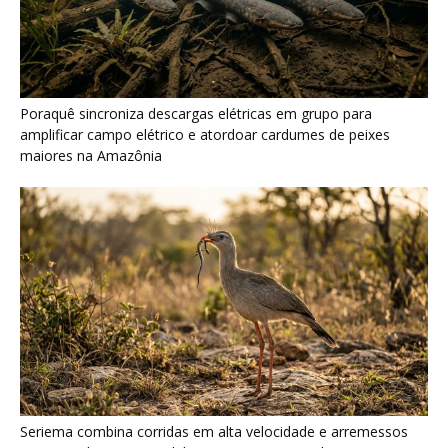
Seriema combina corridas em alta velocidade e arremessos
contra rochas para imobilizar serpentes peçonhentas no
cerrado
Serpente escavadora brasileira Tametara mirim reescreve a
evolução dos répteis