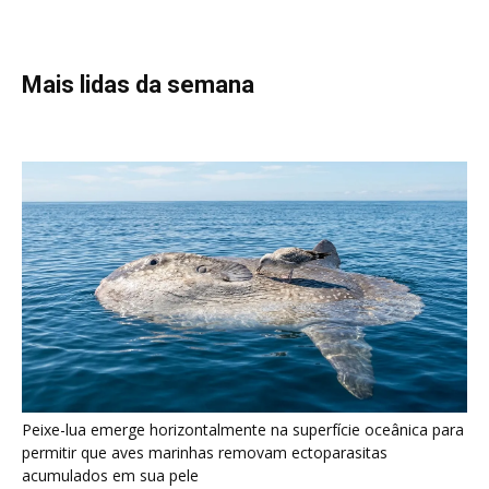
Peixe-lua emerge horizontalmente na superfície oceânica para
permitir que aves marinhas removam ectoparasitas
acumulados em sua pele
Seriema utiliza pernas longas e arremessa serpentes contra
rochas para subjugar presas peçonhentas nos campos