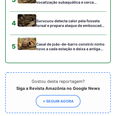
Siga a Revista Amazônia no Google News
⭐ SEGUIR AGORA
Relacionado
Startup brasileira usa
Startup do Pará cria
tecnologia para produzir
bioplástico com caroço de
proteínas do leite sem
açaí
vacas