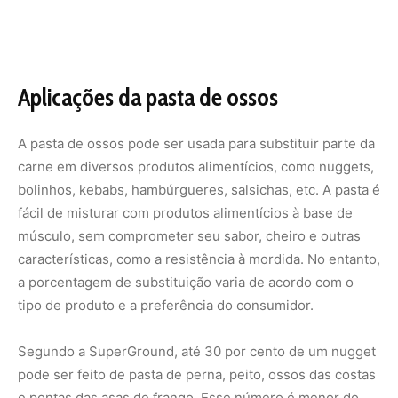
tipo de produto e a preferência do consumidor.
Segundo a SuperGround, até 30 por cento de um nugget
pode ser feito de pasta de perna, peito, ossos das costas
e pontas das asas de frango. Esse número é menor do
que para o peixe, no qual os inventores dizem que
trocaram com sucesso até 50 por cento da massa de
matérias-primas como cabeças, pele, escamas e ossos
de peixe. Vekkeli explica que isso se deve ao fato de as
pessoas terem uma imagem mais precisa de como os
nuggets devem ter gosto em comparação com as
bolinhas de peixe, por exemplo. E os produtos de peixe
tendem a ser mais macios.
A startup afirma que a maior porcentagem sem
alterações nas propriedades sensoriais pode ser usada
em kebab de frango e bolinhas de salmão em itens de