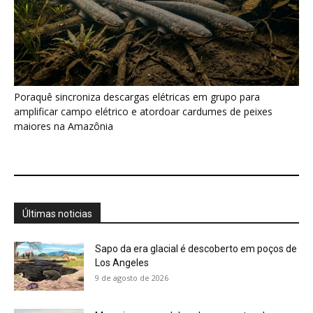
Sapo da era glacial é descoberto em poços de
Los Angeles
9 de agosto de 2026
Maçarico quase dobra de peso antes da
migração e reduz órgãos...
9 de agosto de 2026
Sanhaço integra bando misto e aproveita
alarmes de outras espécies para...
9 de agosto de 2026
Tiê-sangue acumula carotenoides da fruta na
plumagem e só o macho...
8 de agosto de 2026
Aruá respira com pulmão e brânquias, usa
sifão até a superfície...