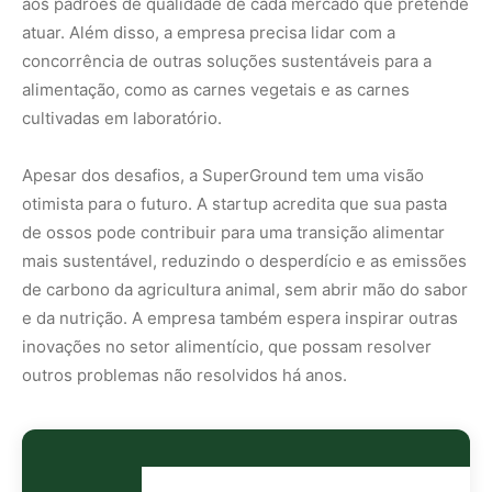
outros problemas não resolvidos há anos.
Nunca
perca
uma
notícia da
🌿
Amazônia
Controle o
que você vê
no Google
O Google lançou as
Fontes Preferenciais
: escolha os
veículos que aparecem com prioridade. Adicione a
Revista Amazônia
e garanta cobertura exclusiva sempre