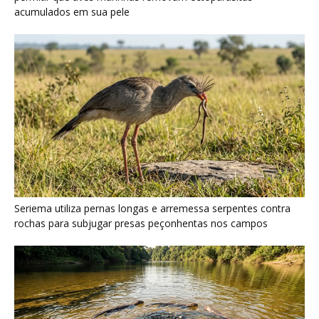
Ariranha sincroniza caça coletiva com vocalização subaquática
e cerca cardumes em rios rasos da Amazônia