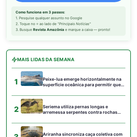
Seriema utiliza pernas longas e
2
arremessa serpentes contra rochas
para subjugar presas peçonhentas nos
campos
Ariranha sincroniza caça coletiva com
3
vocalização subaquática e cerca
cardumes em rios rasos da Amazônia
Surucucu detecta calor pela fosseta
4
loreal e prepara ataque de emboscada
no escuro da floresta
Casal de joão-de-barro constrói ninho
5
novo a cada estação e deixa a antiga
estrutura para outras aves
Gostou desta reportagem?