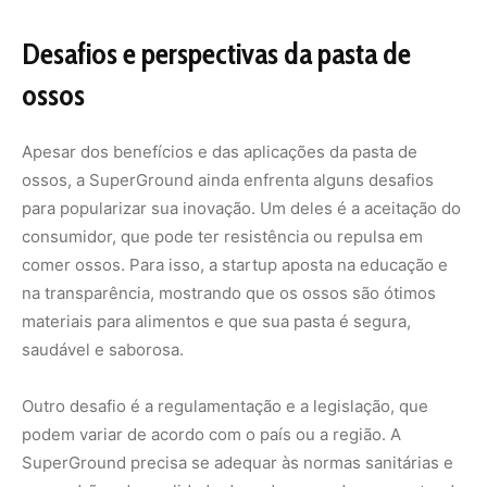
Outro desafio é a regulamentação e a legislação, que
podem variar de acordo com o país ou a região. A
SuperGround precisa se adequar às normas sanitárias e
aos padrões de qualidade de cada mercado que pretende
atuar. Além disso, a empresa precisa lidar com a
concorrência de outras soluções sustentáveis para a
alimentação, como as carnes vegetais e as carnes
cultivadas em laboratório.
Apesar dos desafios, a SuperGround tem uma visão
otimista para o futuro. A startup acredita que sua pasta
de ossos pode contribuir para uma transição alimentar
mais sustentável, reduzindo o desperdício e as emissões
de carbono da agricultura animal, sem abrir mão do sabor
e da nutrição. A empresa também espera inspirar outras
inovações no setor alimentício, que possam resolver