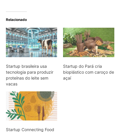
Startup Connecting Food
Garante Mais de 27
Milhões de Refeições para
Brasileiros
ARTIGOS RELACIONADOS
Mais do autor
Infovias subfluviais podem ampliar
internet na Amazônia
Explorando os limites: Desafios e
inovações na tecnologia para a
Amazônia