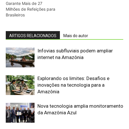
Nova tecnologia amplia monitoramento
da Amazônia Azul
Google admite dificuldade em cumprir
metas climáticas com avanço da IA
Amazônia de Valor reúne startups e
investidores da bioeconomia em Belém
Estudantes criam retardante de
chamas natural e disputam prêmio de
US$ 1 milhão