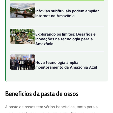
Benefícios da pasta de ossos
A pasta de ossos tem vários benefícios, tanto para a
saúde quanto para o meio ambiente. Em termos de
saúde, a pasta preserva a maioria dos nutrientes da
carne, como vitaminas sensíveis ao calor, em uma forma
utilizável e não desnaturada. Além disso, a pasta tem
aproximadamente a mesma quantidade de proteína e
gordura que a carne moída, e pode ser enriquecida com
outros ingredientes, como fibras, minerais e
antioxidantes.
Em termos de meio ambiente, a pasta de ossos pode
reduzir as emissões de carbono da agricultura animal,
aumentando o rendimento de alimentos em 20 a 70 por
cento. Isso significa que menos animais precisam ser