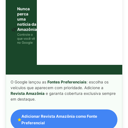
em destaque.
Adicionar Revista Amazônia como Fonte
Preferencial
Como funciona em 3 passos:
1. Pesquise qualquer assunto no Google
2. Toque no ⭐ ao lado de
"Principais Notícias"
3. Busque
Revista Amazônia
e marque a caixa — pronto!
MAIS LIDAS DA SEMANA
Peixe-lua emerge horizontalmente na
1
superfície oceânica para permitir que
aves marinhas removam ectoparasitas
acumulados em sua pele