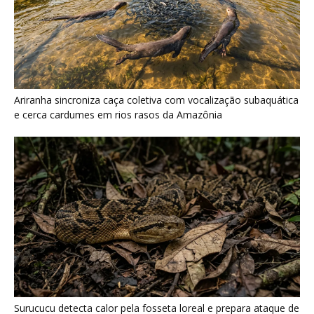
Surucucu detecta calor pela fosseta loreal e prepara ataque de
emboscada no escuro da floresta
Casal de joão-de-barro constrói ninho novo a cada estação e
deixa a antiga estrutura para outras aves