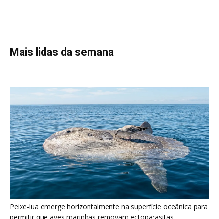
Peixe-lua emerge horizontalmente na superfície oceânica para
permitir que aves marinhas removam ectoparasitas
acumulados em sua pele
Seriema utiliza pernas longas e arremessa serpentes contra
rochas para subjugar presas peçonhentas nos campos