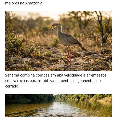
cerrado
Ariranha sincroniza caça coletiva com vocalização subaquática
e cerca cardumes em rios rasos da Amazônia