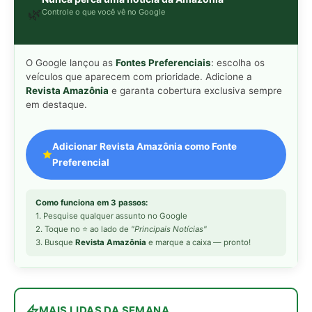
2. Toque no ⭐ ao lado de
"Principais Notícias"
3. Busque
Revista Amazônia
e marque a caixa — pronto!
MAIS LIDAS DA SEMANA
Peixe-lua emerge horizontalmente na
1
superfície oceânica para permitir que
aves marinhas removam ectoparasitas
acumulados em sua pele
Seriema utiliza pernas longas e
2
arremessa serpentes contra rochas
para subjugar presas peçonhentas nos
campos
Poraquê sincroniza descargas
3
elétricas em grupo para amplificar
campo elétrico e atordoar cardumes de
peixes maiores na Amazônia