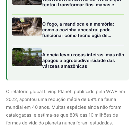
2022, apontou uma redução média de 69% na fauna
mundial em 40 anos. Muitas espécies ainda não foram
catalogadas, e estima-se que 80% das 10 milhões de
formas de vida do planeta nunca foram estudadas.
O desafio do XPrize é impulsionar o desenvolvimento de
tecnologias que permitam acessar diferentes ambientes
das florestas tropicais e coletar dados essenciais para
estratégias de conservação e desenvolvimento
sustentável. O prêmio total é de US$10 milhões, sendo
US$5 milhões para o primeiro lugar, US$2 milhões para o
segundo, e US$500 mil para o terceiro, com US$2,5
milhões em bônus para semifinalistas e finalistas.