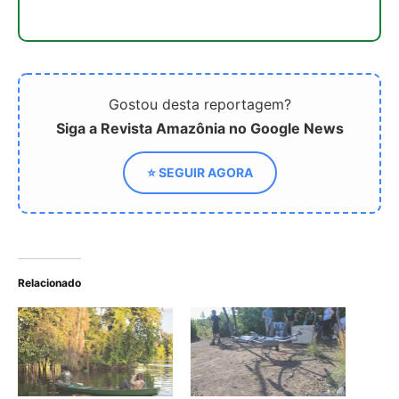
Amazônia Recebe Prêmio
Tecnologias de
de US$ 10 Milhões em
Mapeamento de Florestas
Competição Global de
Tropicais Impulsionam a
Biodiversidade
Transição Verde
Falta de Base de Dados
Desafia Automatização de
Pesquisas Ambientais