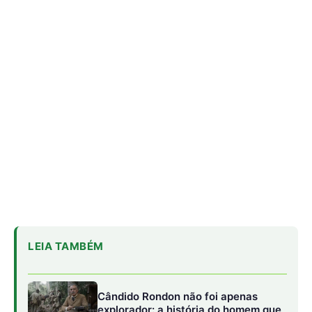
LEIA TAMBÉM
Cândido Rondon não foi apenas
explorador: a história do homem que
tentou transformar fios, mapas e
floresta em política
O fogo, a mandioca e a memória:
como a cozinha ancestral pode
funcionar como tecnologia de
regeneração
A cheia levou roças inteiras, mas não
apagou a agrobiodiversidade das
várzeas amazônicas
O relatório global Living Planet, publicado pela WWF em