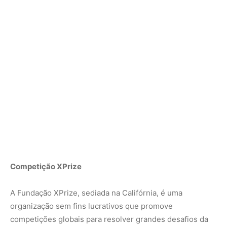
Competição XPrize
A Fundação XPrize, sediada na Califórnia, é uma
organização sem fins lucrativos que promove
competições globais para resolver grandes desafios da
humanidade, democratizando inovações e incentivando
recursos humanos. As competições são financiadas por
iniciativas filantrópicas, como os US$ 10 milhões doados
pelo Instituto Alana, que promove a proteção dos direitos
de crianças e adolescentes no Brasil.
As competições XPrize já resultaram em mais de 30
inovações tecnológicas, com prêmios que somam mais
de US$500 milhões, investidos em áreas como saúde,
exploração espacial, clima, energia e desenvolvimento
humano. Um conselho de inovação com 44 filantropos
globais define os temas dos novos desafios.