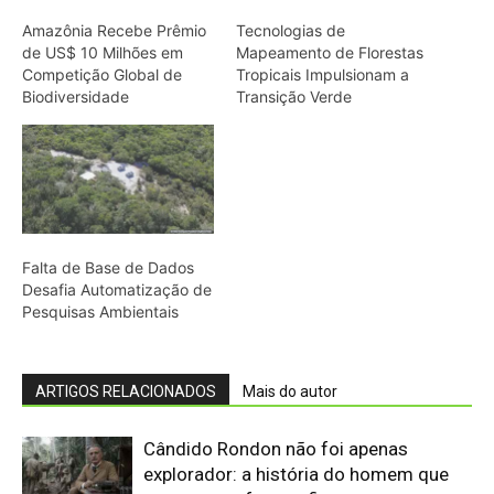
ARTIGOS RELACIONADOS
Mais do autor
Cândido Rondon não foi apenas
explorador: a história do homem que
tentou transformar fios, mapas e
floresta em política
O fogo, a mandioca e a memória: como
a cozinha ancestral pode funcionar
como tecnologia de regeneração
A cheia levou roças inteiras, mas não
apagou a agrobiodiversidade das
várzeas amazônicas
“Cuidar do rio é cuidar da comida”: por
que a ciência passou a ouvir
comunidades indígenas na gestão das