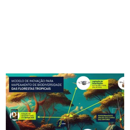
Segundo Peter Houlihan, vice-presidente de
biodiversidade e conservação da Fundação XPrize, a
rápida perda de biodiversidade e serviços
ecossistêmicos essenciais motivou a busca por essas
soluções. “Não podemos proteger o que não
conseguimos medir e monitorar”, afirmou.
A competição, lançada em 2019, começou com 300
equipes, passando por etapas de pesquisa,