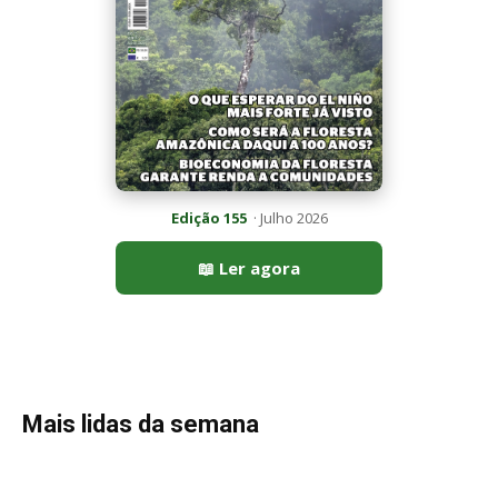
Mais lidas da semana
Peixe-lua emerge horizontalmente na superfície oceânica para
permitir que aves marinhas removam ectoparasitas
acumulados em sua pele