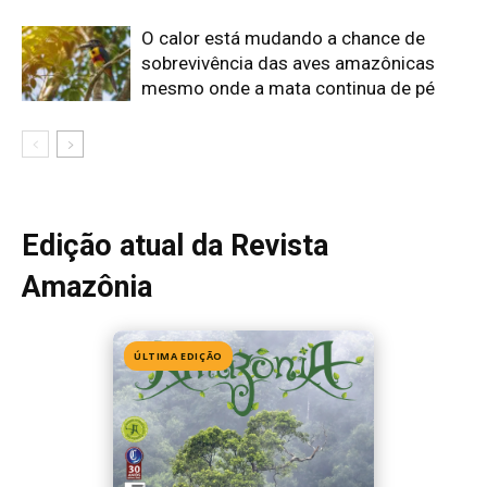
Edição 155
· Julho 2026
📖 Ler agora