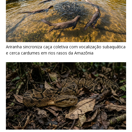
Surucucu detecta calor pela fosseta loreal e prepara ataque de
emboscada no escuro da floresta
Últimas noticias
Araponga combina caixa torácica adaptada e
canto metálico para alcançar a...
7 de agosto de 2026
“A chuva carrega um inventário da copa”: o
método que encontrou...