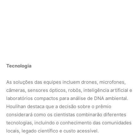
Houlihan destaca que a decisão sobre o prêmio
considerará como os cientistas combinarão diferentes
tecnologias, incluindo o conhecimento das comunidades
locais, legado científico e custo acessível.
“Se essas soluções forem adotadas globalmente por
gestores de parques, comunidades indígenas ou
qualquer pessoa envolvida na proteção ambiental, o
mapeamento e monitoramento poderão ser ferramentas
essenciais para a proteção da biodiversidade”, explica
Houlihan.
Essas tecnologias podem ajudar a prevenir crimes como
biopirataria, desmatamento para garimpo ou exploração
ilegal de madeira, além de monitorar atividades ilegais.