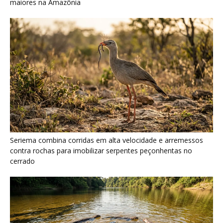
Ariranha sincroniza caça coletiva com vocalização subaquática
e cerca cardumes em rios rasos da Amazônia