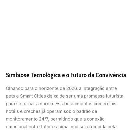
para se tornar a norma. Estabelecimentos comerciais,
hotéis e creches já operam sob o padrão de
monitoramento 24/7, permitindo que a conexão
emocional entre tutor e animal não seja rompida pela
jornada de trabalho. Atividades de enriquecimento
ambiental são transmitidas em tempo real, garantindo
que o desenvolvimento cognitivo do animal seja
estimulado mesmo em ambientes urbanos densos.
O resultado dessa simbiose é uma cidade mais empática.
Estudos comprovam que a interação com animais
melhora a saúde cardiovascular, reduzindo em até 30% o
risco de infartos em donos de gatos e combatendo o
sedentarismo em tutores de cães. Ao investir em
tecnologias que protegem e integram os animais, as
Smart Cities não estão apenas cuidando dos bichos, mas
construindo um ambiente onde a saúde física, mental e