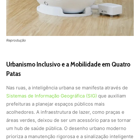
prefeituras a planejar espaços públicos mais
acolhedores. A infraestrutura de lazer, como praças e
áreas verdes, deixou de ser um acessório para se tornar
um hub de saúde pública. O desenho urbano moderno
prioriza a manutenção rigorosa e a sinalização inteligente
para garantir que o exercício físico diário dos cães ocorra
em harmonia com os outros transeuntes.
A acessibilidade também ganhou novos contornos. O
reconhecimento de que cães-guia e animais de serviço
são extensões fundamentais da autonomia humana
impulsionou mudanças severas no transporte público e
na gestão de espaços coletivos. Sensores de
proximidade e tecnologias assistivas garantem que esses
animais circulem sem barreiras, reforçando o conceito de
acessibilidade universal. Além disso, a gestão de
resíduos sólidos evoluiu para políticas mais rigorosas e
educativas, onde a destinação correta dos dejetos é