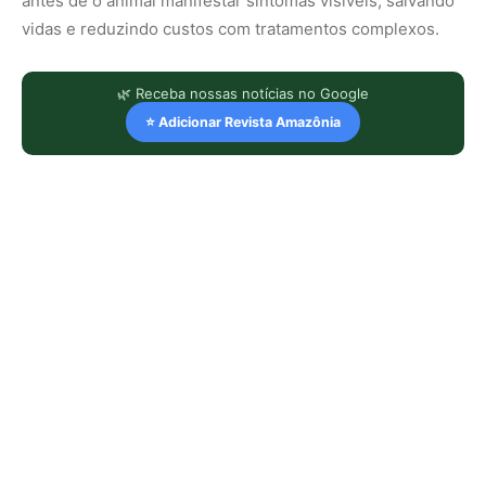
antes de o animal manifestar sintomas visíveis, salvando
vidas e reduzindo custos com tratamentos complexos.
🌿 Receba nossas notícias no Google
⭐ Adicionar Revista Amazônia
LEIA TAMBÉM
Explorando os limites: Desafios e
inovações na tecnologia para a
Amazônia