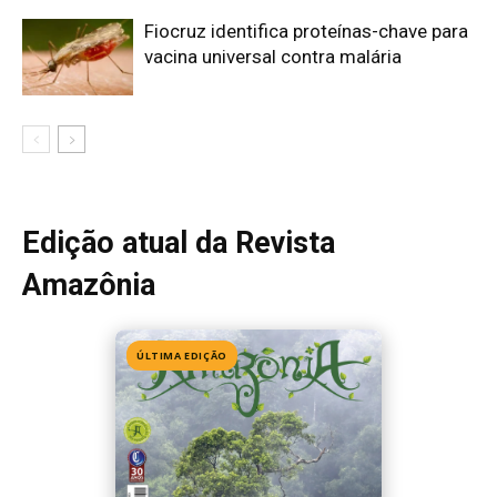
Edição 155
· Julho 2026
📖 Ler agora