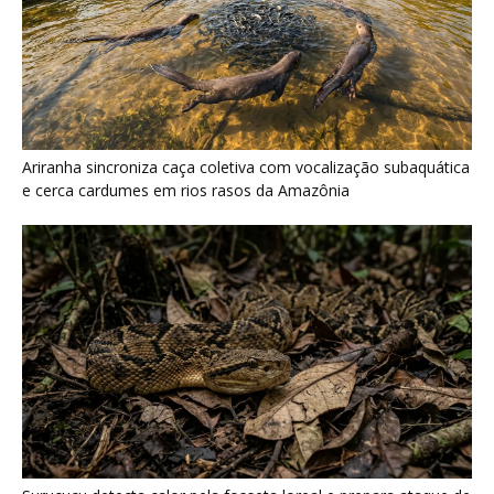
Surucucu detecta calor pela fosseta loreal e prepara ataque de
emboscada no escuro da floresta
Últimas noticias
Peixe-lua em Ilhabela: por que é conhecido
como o peixe...
7 de agosto de 2026
Tovaca-de-baturité: nova ave do Ceará mais
anda que voa