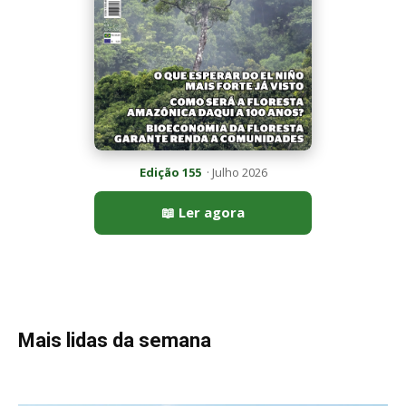
Mais lidas da semana
Peixe-lua emerge horizontalmente na superfície oceânica para
permitir que aves marinhas removam ectoparasitas
acumulados em sua pele