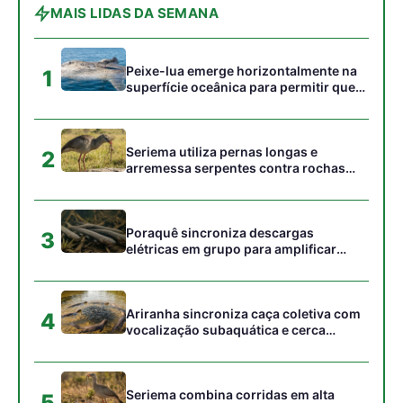
Ariranha sincroniza caça coletiva com
4
vocalização subaquática e cerca
cardumes em rios rasos da Amazônia
Seriema combina corridas em alta
5
velocidade e arremessos contra rochas
para imobilizar serpentes peçonhentas
no cerrado
Gostou desta reportagem?
Siga a Revista Amazônia no Google News
⭐ SEGUIR AGORA