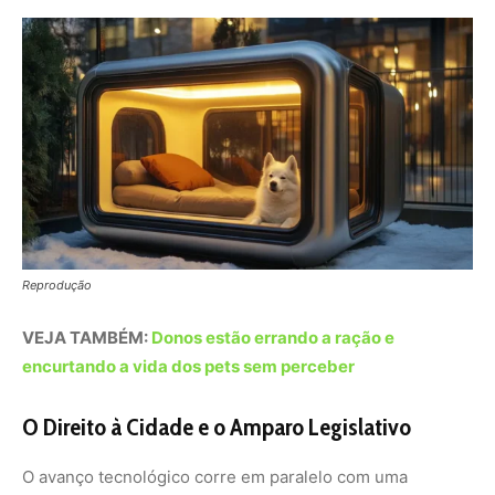
encurtando a vida dos pets sem perceber
O Direito à Cidade e o Amparo Legislativo
O avanço tecnológico corre em paralelo com uma
evolução jurídica sem precedentes. O
Estatuto do Animal
Doméstico
surge como o pilar que sustenta a convivência
em condomínios e espaços privados, proibindo
restrições arbitrárias e estabelecendo regras claras para
a circulação segura. Essa legislação reconhece que o
bem-estar do pet está diretamente ligado ao bem-estar
social e emocional do tutor. A vida em apartamentos,
muitas vezes solitária nas grandes cidades, é mitigada
pela presença de um companheiro que reduz níveis de
ansiedade e depressão através da liberação de
hormônios como a ocitocina e a serotonina.
Cidades resilientes entenderam que a proteção animal é,