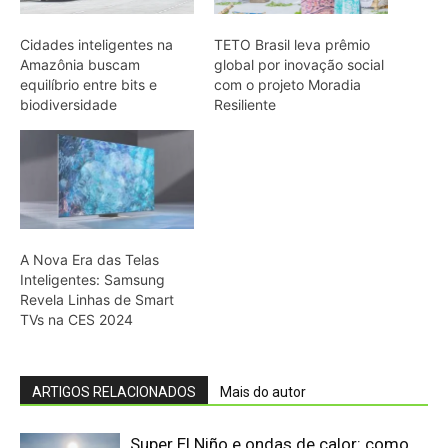
ARTIGOS RELACIONADOS
Mais do autor
Super El Niño e ondas de calor: como
proteger a saúde
Explorando os limites: Desafios e
inovações na tecnologia para a
Amazônia
Nova tecnologia amplia monitoramento
da Amazônia Azul
Google admite dificuldade em cumprir
metas climáticas com avanço da IA