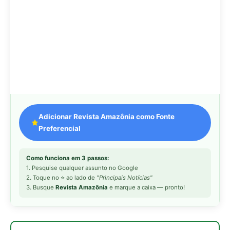
2. Toque no ⭐ ao lado de
"Principais Notícias"
3. Busque
Revista Amazônia
e marque a caixa — pronto!
MAIS LIDAS DA SEMANA
Peixe-lua emerge horizontalmente na
1
superfície oceânica para permitir que
aves marinhas removam ectoparasitas
acumulados em sua pele
Seriema utiliza pernas longas e
2
arremessa serpentes contra rochas
para subjugar presas peçonhentas nos
campos
Poraquê sincroniza descargas
3
elétricas em grupo para amplificar
campo elétrico e atordoar cardumes de
peixes maiores na Amazônia