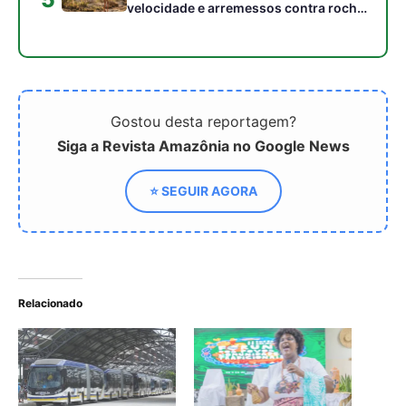
Relacionado
Cidades inteligentes na
TETO Brasil leva prêmio
Amazônia buscam
global por inovação social
equilíbrio entre bits e
com o projeto Moradia
biodiversidade
Resiliente
A Nova Era das Telas
Inteligentes: Samsung
Revela Linhas de Smart
TVs na CES 2024