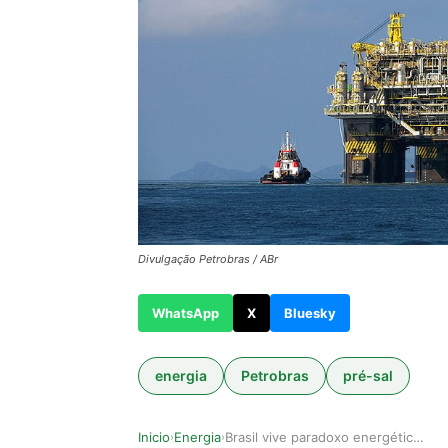
Divulgação Petrobras / ABr
WhatsApp
X
Bluesky
energia
Petrobras
pré-sal
Inicio
Energia
Brasil vive paradoxo energético entre recordes …
›
›