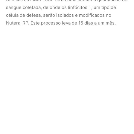
Após a internação, os pacientes receberão uma única
infusão de suas próprias células, agora reprogramadas
para atacar as células tumorais. Eles ficarão internados
por 15 dias para monitorar possíveis efeitos colaterais,
resultado da inflamação provocada pelo tratamento.
“A inflamação é um sinal de que o tratamento está