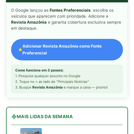
MAIS LIDAS DA SEMANA
Peixe-lua emerge horizontalmente na
1
superfície oceânica para permitir que
aves marinhas removam ectoparasitas
acumulados em sua pele
Seriema utiliza pernas longas e
2
arremessa serpentes contra rochas
para subjugar presas peçonhentas nos
campos
Poraquê sincroniza descargas
3
elétricas em grupo para amplificar
campo elétrico e atordoar cardumes de
peixes maiores na Amazônia
Ariranha sincroniza caça coletiva com
4
vocalização subaquática e cerca
cardumes em rios rasos da Amazônia