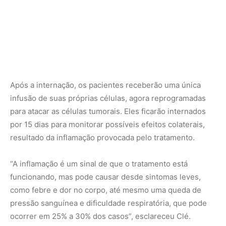
funcionando, mas pode causar desde sintomas leves,
como febre e dor no corpo, até mesmo uma queda de
pressão sanguínea e dificuldade respiratória, que pode
ocorrer em 25% a 30% dos casos”, esclareceu Clé.
Após a alta, o paciente continuará sendo acompanhado
em consultas semanais, até a primeira avaliação de
eficácia do tratamento, 30 dias após a infusão. Os testes
serão repetidos 90 dias após o início do tratamento.
Todos os pacientes serão monitorados por cinco anos
como parte do estudo.
“Este é o primeiro e mais importante passo: demonstrar
que o tratamento é seguro e eficaz para obter a
aprovação e poder ser disponibilizado tanto na rede
pública quanto na privada”, concluiu Clé.