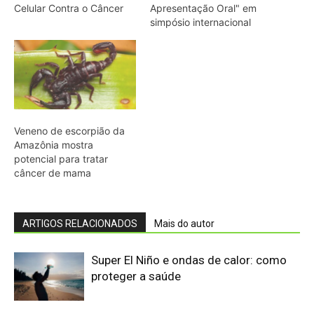
Super El Niño e ondas de calor: como
proteger a saúde
Café protege o fígado: estudo revela
mecanismos biológicos
Fiocruz identifica proteínas-chave para
vacina universal contra malária
Ministério da Saúde anuncia plano de
R$ 9,8 bi contra El Niño
Calor extremo matou 120 mil pessoas