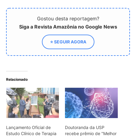
Lançamento Oficial de
Doutoranda da USP
Estudo Clínico de Terapia
recebe prêmio de "Melhor
Celular Contra o Câncer
Apresentação Oral" em
simpósio internacional
Veneno de escorpião da
Amazônia mostra
potencial para tratar
câncer de mama
ARTIGOS RELACIONADOS
Mais do autor