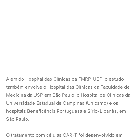
Universidade Estadual de Campinas (Unicamp) e os
hospitais Beneficência Portuguesa e Sírio-Libanês, em
São Paulo.
O tratamento com células CAR-T foi desenvolvido em
2017 nos Estados Unidos e, desde 2019, no Brasil, pela
FMRP-USP, em colaboração com o Instituto Butantan e
com o apoio da FAPESP.
A técnica envolve a coleta de linfócitos do próprio
paciente, que são manipulados em laboratório e depois
reintroduzidos no organismo. O objetivo é preparar os
linfócitos para identificar e eliminar células tumorais que
não foram eliminadas por outros tratamentos, como
quimioterapia e transplante de medula.