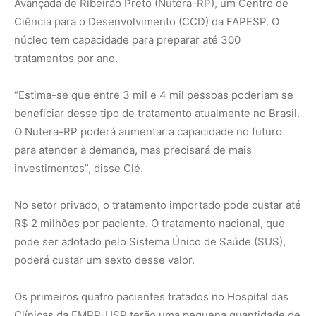
pode ser adotado pelo Sistema Único de Saúde (SUS),
poderá custar um sexto desse valor.
Os primeiros quatro pacientes tratados no Hospital das
Clínicas da FMRP-USP terão uma pequena quantidade de
sangue coletada, de onde os linfócitos T, um tipo de
célula de defesa, serão isolados e modificados no
Nutera-RP. Este processo leva de 15 dias a um mês.