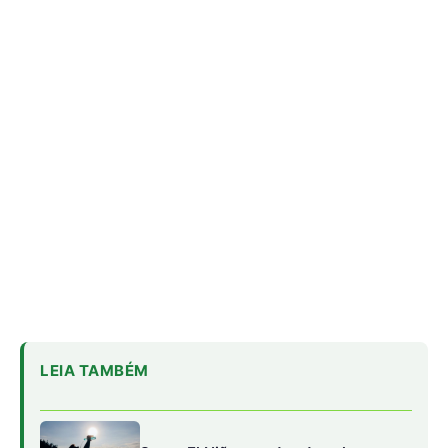
LEIA TAMBÉM
Super El Niño e ondas de calor: como
proteger a saúde
Café protege o fígado: estudo revela
mecanismos biológicos
Fiocruz identifica proteínas-chave
para vacina universal contra malária
O início do estudo foi anunciado na quinta-feira (07/03)