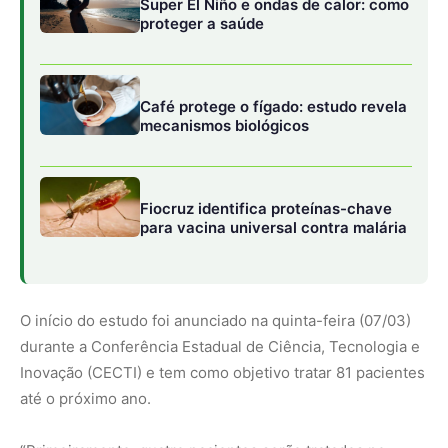
durante a Conferência Estadual de Ciência, Tecnologia e
Inovação (CECTI) e tem como objetivo tratar 81 pacientes
até o próximo ano.
“Primeiramente, quatro pacientes serão tratados no
Hospital das Clínicas da USP em Ribeirão Preto. Os
dados serão então enviados à Anvisa [Agência Nacional
de Vigilância Sanitária] para avaliação da segurança e, se
tudo correr bem, os outros centros envolvidos no estudo
poderão começar a tratar outros candidatos”, explicou
Diego Clé, coordenador médico do Hemocentro de
Ribeirão Preto, à Agência FAPESP.