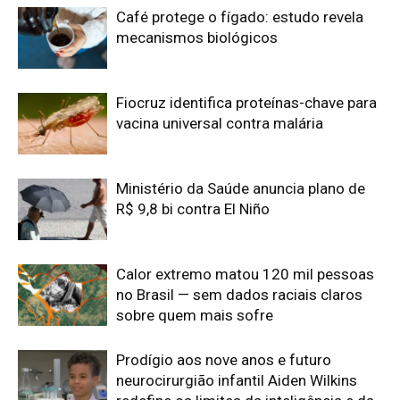
no Brasil — sem dados raciais claros
sobre quem mais sofre
Prodígio aos nove anos e futuro
neurocirurgião infantil Aiden Wilkins
redefine os limites da inteligência e da
neurociência na faculdade
Edição atual da Revista
Amazônia
ÚLTIMA EDIÇÃO