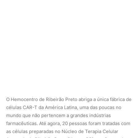
células CAR-T da América Latina, uma das poucas no
mundo que não pertencem a grandes indústrias
farmacêuticas. Até agora, 20 pessoas foram tratadas com
as células preparadas no Núcleo de Terapia Celular
Avançada de Ribeirão Preto (Nutera-RP), um Centro de
Ciência para o Desenvolvimento (CCD) da FAPESP. O
núcleo tem capacidade para preparar até 300
tratamentos por ano.
“Estima-se que entre 3 mil e 4 mil pessoas poderiam se
beneficiar desse tipo de tratamento atualmente no Brasil.
O Nutera-RP poderá aumentar a capacidade no futuro
para atender à demanda, mas precisará de mais
investimentos”, disse Clé.
No setor privado, o tratamento importado pode custar até
R$ 2 milhões por paciente. O tratamento nacional, que