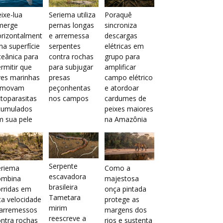
ixe-lua
Seriema utiliza
Poraquê
merge
pernas longas
sincroniza
orizontalment
e arremessa
descargas
na superfície
serpentes
elétricas em
eânica para
contra rochas
grupo para
rmitir que
para subjugar
amplificar
ves marinhas
presas
campo elétrico
emovam
peçonhentas
e atordoar
toparasitas
nos campos
cardumes de
cumulados
peixes maiores
m sua pele
na Amazônia
Serpente
eriema
Como a
escavadora
ombina
majestosa
brasileira
rridas em
onça pintada
Tametara
ta velocidade
protege as
mirim
 arremessos
margens dos
reescreve a
ntra rochas
rios e sustenta