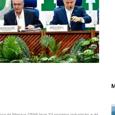
M
nca de Manaus (ZFM) teve 33 projetos industriais e de