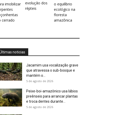
evolução dos
ra imobilizar
o equilíbrio
répteis
erpentes
ecológico na
eçonhentas
floresta
o cerrado
amazônica
Últimas noticias
Jacamim usa vocalização grave
que atravessa o sub-bosque e
mantém o...
5 de agosto de 2026
Peixe-boi-amazônico usa lábios
preênseis para arrancar plantas
e troca dentes durante...
5 de agosto de 2026