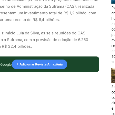
selho de Administração da Suframa (CAS), realizada
Pe
e
epresentam um investimento total de R$ 1,2 bilhão, com
h
ar uma receita de R$ 6,4 bilhões.
e 
oc
z Inácio Lula da Silva, as seis reuniões do CAS
pe
ra a Suframa, com a previsão de criação de 6.260
a
r
 R$ 32,4 bilhões.
ec
a
e
 Google
⭐ Adicionar Revista Amazônia
S
c
co
al
e
co