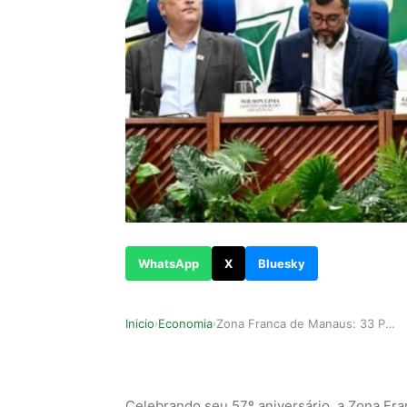
WhatsApp
X
Bluesky
Inicio
Economia
Zona Franca de Manaus: 33 Projetos Aprovados e …
›
›
Celebrando seu 57º aniversário, a Zona Fra