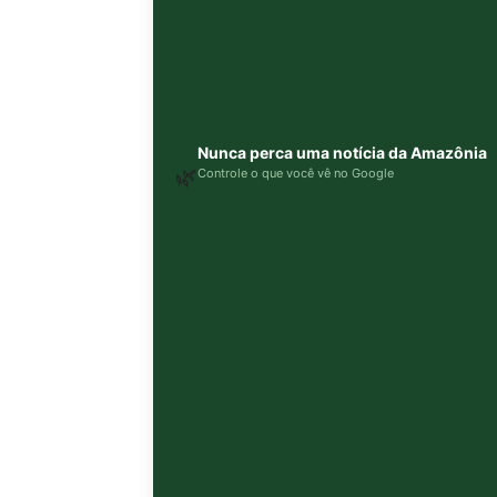
Nunca perca uma notícia da Amazônia
🌿
Controle o que você vê no Google