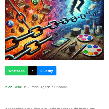
WhatsApp
X
Bluesky
Inicio
Geral
De Zumbis Digitais a Criadores Conscientes: Red…
›
›
A tecnologia moldou o mundo moderno de maneiras