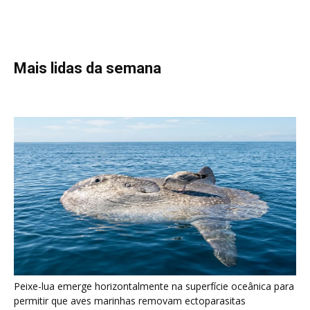
Peixe-lua emerge horizontalmente na superfície oceânica para
permitir que aves marinhas removam ectoparasitas
acumulados em sua pele
Seriema utiliza pernas longas e arremessa serpentes contra
rochas para subjugar presas peçonhentas nos campos