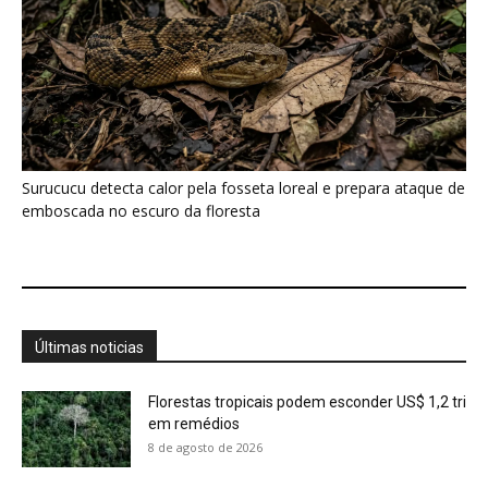
Florestas tropicais podem esconder US$ 1,2 tri
em remédios
8 de agosto de 2026
Peixe-boi-marinho volta ao risco máximo de
extinção no Brasil
8 de agosto de 2026
Tambaqui ameaçado pode ter pesca
suspensa em todo o Brasil
8 de agosto de 2026
Cabeça-seca pesca de bico aberto e fecha ao
tocar na água...
8 de agosto de 2026
Soco-boi aponta o bico para cima e imita talo
de junco...