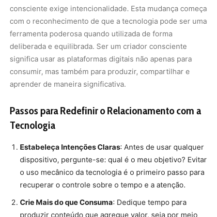
dispositivo, pergunte-se: qual é o meu objetivo? Evitar
o uso mecânico da tecnologia é o primeiro passo para
recuperar o controle sobre o tempo e a atenção.
Crie Mais do que Consuma
: Dedique tempo para
produzir conteúdo que agregue valor, seja por meio
de artes, escrita, vídeos ou outras formas de
expressão. O ato de criar estimula a criatividade e
aumenta a satisfação pessoal.
Limite o Tempo de Tela
: Utilize ferramentas que
monitoram e limitam o tempo gasto em aplicativos e
redes sociais. Isso ajuda a identificar padrões de uso e
a implementar mudanças saudáveis.
Desenvolva Hábitos Offline
: Encontre espaço para
atividades que não envolvam tecnologia, como leitura,
exercícios físicos ou hobbies criativos. Esses
momentos de desconexão são cruciais para restaurar
a energia mental.