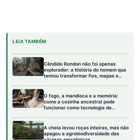
funcionar como tecnologia de
regeneração
A cheia levou roças inteiras, mas não
apagou a agrobiodiversidade das
várzeas amazônicas
O Fenômeno dos Zumbis Digitais
Os chamados “zumbis digitais” são um reflexo da
dependência de conteúdo rápido e superficial oferecido
por redes sociais e outras plataformas digitais. Estudos
mostram que o tempo excessivo nas telas é associado a
problemas como ansiedade, depressão, insônia e
dificuldades de foco.