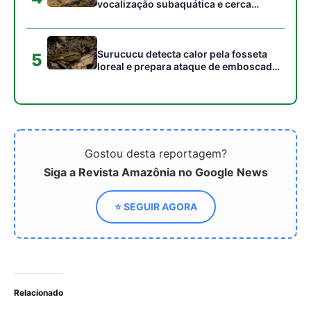
Relacionado
Fungos transformam
Monitoramento
formigas em “zumbis”,
bioacústico revela o
controlam seus
impacto invisível do som
movimentos e usam o
nos parques urbanos
corpo para espalhar
esporos