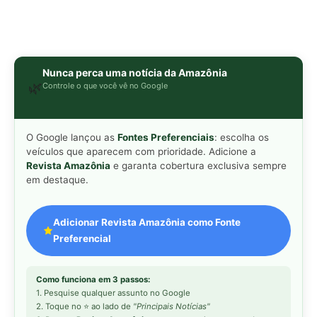
Preferencial
Como funciona em 3 passos:
1. Pesquise qualquer assunto no Google
2. Toque no ⭐ ao lado de
"Principais Notícias"
3. Busque
Revista Amazônia
e marque a caixa — pronto!
MAIS LIDAS DA SEMANA
Peixe-lua emerge horizontalmente na
1
superfície oceânica para permitir que
aves marinhas removam ectoparasitas
acumulados em sua pele
Seriema utiliza pernas longas e
2
arremessa serpentes contra rochas
para subjugar presas peçonhentas nos
campos