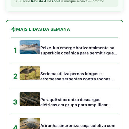
Poraquê sincroniza descargas
3
elétricas em grupo para amplificar
campo elétrico e atordoar cardumes de
peixes maiores na Amazônia
Ariranha sincroniza caça coletiva com
4
vocalização subaquática e cerca
cardumes em rios rasos da Amazônia
Surucucu detecta calor pela fosseta
5
loreal e prepara ataque de emboscada
no escuro da floresta
Gostou desta reportagem?
Siga a Revista Amazônia no Google News
⭐ SEGUIR AGORA