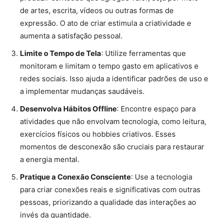
Pratique a Conexão Consciente
: Use a tecnologia
para criar conexões reais e significativas com outras
pessoas, priorizando a qualidade das interações ao
invés da quantidade.
Exemplos Inspiradores
Muitas pessoas e comunidades já estão adotando essa
transição para o uso consciente da tecnologia. Um
exemplo é o movimento “
Minimalismo Digital
“, que
incentiva a redução do uso de aplicativos e dispositivos
para priorizar experiências significativas. Além disso,
criadores de conteúdo que promovem bem-estar digital
compartilham dicas e recursos para ajudar outros a
navegar no mundo online de forma mais intencional.