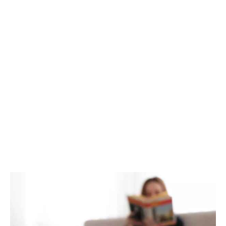
João Pedro, um jovem de 25 anos, transformou sua
relação com a tecnologia ao começar a usar as redes
sociais como ferramenta para divulgar sua arte. “Antes,
eu ficava horas vendo vídeos sem propósito. Agora, uso
esse tempo para criar e compartilhar meu trabalho, o que