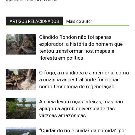
A cheia levou roças inteiras, mas não
apagou a agrobiodiversidade das
várzeas amazônicas
“Cuidar do rio é cuidar da comida”: por
que a ciência passou a ouvir
comunidades indígenas na gestão das
águas
Eu entrei no mundo dos sapos e
lagartos que vivem entre a canga e a
floresta do Pará
O calor está mudando a chance de
sobrevivência das aves amazônicas
mesmo onde a mata continua de pé