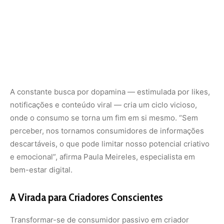
bem-estar digital.
A Virada para Criadores Conscientes
Transformar-se de consumidor passivo em criador
consciente exige intencionalidade. Esta mudança começa
com o reconhecimento de que a tecnologia pode ser uma
ferramenta poderosa quando utilizada de forma
deliberada e equilibrada. Ser um criador consciente
significa usar as plataformas digitais não apenas para
consumir, mas também para produzir, compartilhar e
aprender de maneira significativa.
Passos para Redefinir o Relacionamento com a
Tecnologia
Estabeleça Intenções Claras
: Antes de usar qualquer