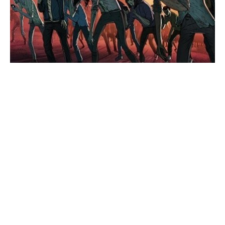
A constante busca por dopamina — estimulada por likes,
notificações e conteúdo viral — cria um ciclo vicioso,
onde o consumo se torna um fim em si mesmo. “Sem
perceber, nos tornamos consumidores de informações
descartáveis, o que pode limitar nosso potencial criativo
e emocional”, afirma Paula Meireles, especialista em