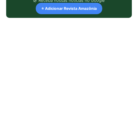
🌿 Receba nossas notícias no Google
⭐ Adicionar Revista Amazônia
LEIA TAMBÉM
Cândido Rondon não foi apenas
explorador: a história do homem que
tentou transformar fios, mapas e
floresta em política
O fogo, a mandioca e a memória:
como a cozinha ancestral pode