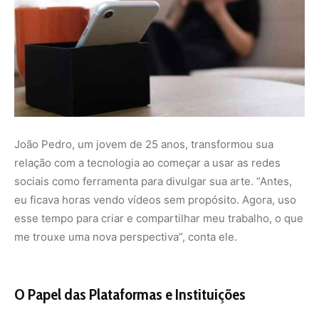
me trouxe uma nova perspectiva”, conta ele.
O Papel das Plataformas e Instituições
Empresas de tecnologia e governos também podem
contribuir para essa transição. Ferramentas que
promovem pausas, notificam sobre tempo excessivo de
uso e incentivam comportamentos saudáveis são
essenciais para um futuro mais consciente. Além disso,
iniciativas educacionais podem ensinar jovens e adultos
a usarem a tecnologia de maneira equilibrada desde
cedo.
A transição de “zumbis digitais” para criadores
conscientes é mais do que uma mudança de
comportamento — é uma revolução no modo como nos
relacionamos com a tecnologia. Ao abraçar essa nova