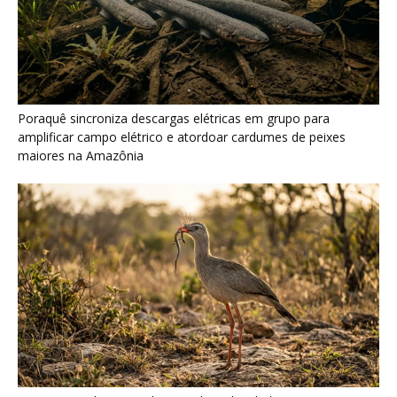
Seriema combina corridas em alta velocidade e arremessos
contra rochas para imobilizar serpentes peçonhentas no
cerrado
Ariranha sincroniza caça coletiva com vocalização subaquática