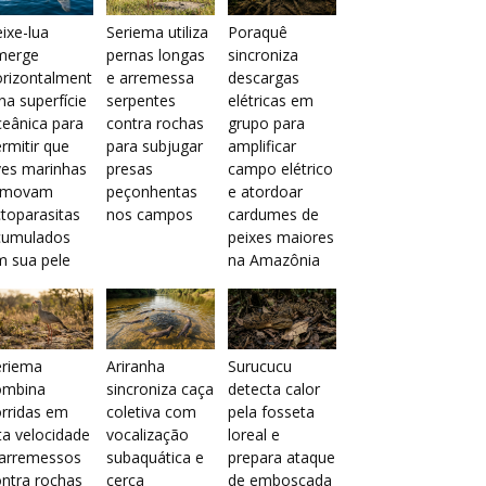
ixe-lua
Seriema utiliza
Poraquê
merge
pernas longas
sincroniza
orizontalment
e arremessa
descargas
na superfície
serpentes
elétricas em
eânica para
contra rochas
grupo para
rmitir que
para subjugar
amplificar
ves marinhas
presas
campo elétrico
emovam
peçonhentas
e atordoar
toparasitas
nos campos
cardumes de
cumulados
peixes maiores
m sua pele
na Amazônia
eriema
Ariranha
Surucucu
ombina
sincroniza caça
detecta calor
rridas em
coletiva com
pela fosseta
ta velocidade
vocalização
loreal e
 arremessos
subaquática e
prepara ataque
ntra rochas
cerca
de emboscada