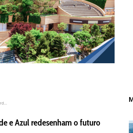
M
Conheça a infraestrutura verde, que surge como …
rde e Azul redesenham o futuro