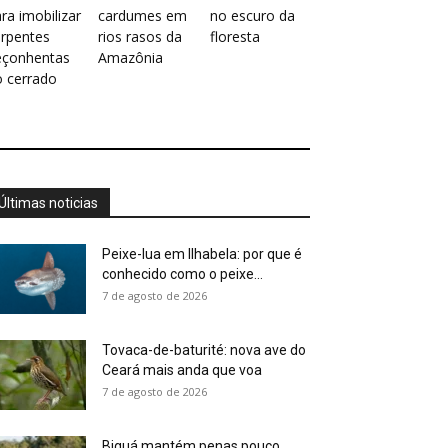
ra imobilizar
cardumes em
no escuro da
erpentes
rios rasos da
floresta
eçonhentas
Amazônia
o cerrado
Últimas noticias
Peixe-lua em Ilhabela: por que é
conhecido como o peixe...
7 de agosto de 2026
Tovaca-de-baturité: nova ave do
Ceará mais anda que voa
7 de agosto de 2026
Biguá mantém penas pouco