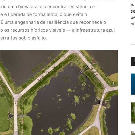
pa
ou uma biovaleta, ela encontra resistência e
s
 e liberada de forma lenta, o que evita o
p
 É uma engenharia de resiliência que reconhece o
n
do os recursos hídricos visíveis — a infraestrutura azul
rrá-los sob o asfalto.