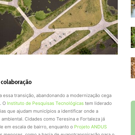
e colaboração
ara essa transição, abandonando a modernização cega
a. O
Instituto de Pesquisas Tecnológicas
tem liderado
s que ajudam municípios a identificar onde a
 ambiental. Cidades como Teresina e Fortaleza já
de em escala de bairro, enquanto o
Projeto ANDUS
os menores, como a bacia de evapotranspiração para o