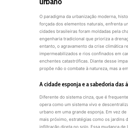
urbano
O paradigma da urbanização moderna, histo
forçada dos elementos naturais, enfrenta u
cidades brasileiras foram moldadas pela c
engenharia tradicional que prioriza a drena
entanto, o agravamento da crise climática r
impermeabilizados e rios confinados em can
enchentes catastróficas. Diante desse impa
propõe não o combate à natureza, mas a emu
A cidade esponja e a sabedoria das 
Diferente do sistema cinza, que é frequent
opera como um sistema vivo e descentraliza
urbano em uma grande esponja. Em vez de e
mais próximo, estratégias como os jardins
infiltração direta no solo. Essa mudança de 