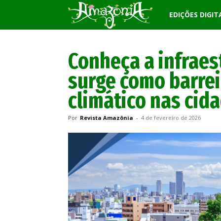
Revista
EDIÇÕES DIGIT
Amazônia
Conheça a infraes
surge como barrei
climático nas cid
Por
Revista Amazônia
-
4 de fevereiro de 2026