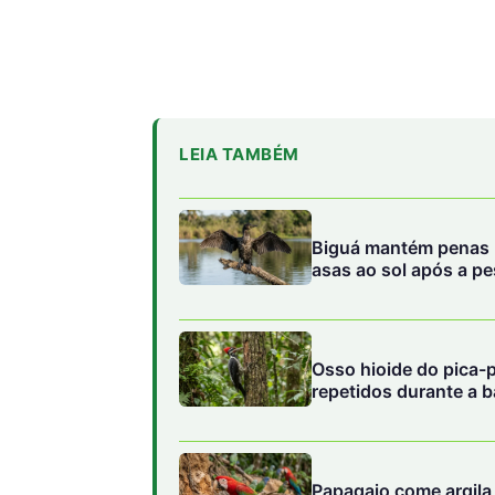
Biguá mantém penas 
asas ao sol após a p
Osso hioide do pica-
repetidos durante a b
Papagaio come argila 
compostos tóxicos de
A estratégia das parcerias e a susten