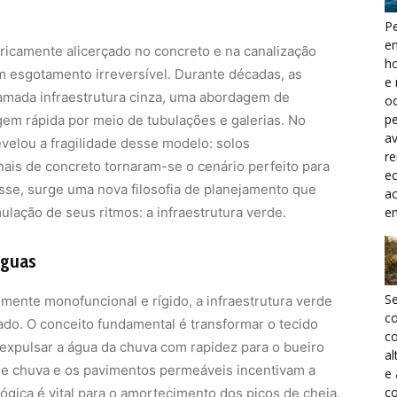
Pe
e
ricamente alicerçado no concreto e na canalização
h
m esgotamento irreversível. Durante décadas, as
e 
hamada infraestrutura cinza, uma abordagem de
oc
pe
gem rápida por meio de tubulações e galerias. No
a
evelou a fragilidade desse modelo: solos
r
ais de concreto tornaram-se o cenário perfeito para
ec
sse, surge uma nova filosofia de planejamento que
a
lação de seus ritmos: a infraestrutura verde.
e
águas
S
emente monofuncional e rígido, a infraestrutura verde
c
do. O conceito fundamental é transformar o tecido
co
xpulsar a água da chuva com rapidez para o bueiro
al
 de chuva e os pavimentos permeáveis incentivam a
e
co
lógica é vital para o amortecimento dos picos de cheia.