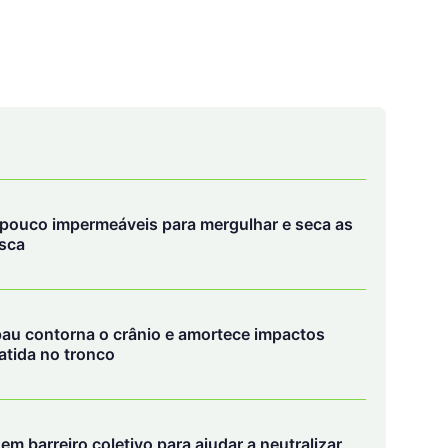
pouco impermeáveis para mergulhar e seca as
esca
pau contorna o crânio e amortece impactos
atida no tronco
em barreiro coletivo para ajudar a neutralizar
 sementes na floresta
tabilidade fiscal