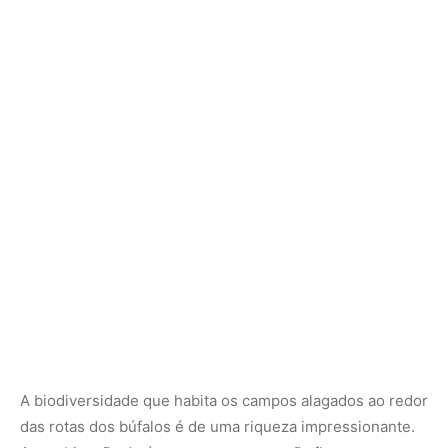
A biodiversidade que habita os campos alagados ao redor
das rotas dos búfalos é de uma riqueza impressionante.
A combinação de águas rasas, vegetação flutuante e
abundância de pequenos peixes atrai milhares de aves
aquáticas migratórias e residentes. É comum avistar
grandes colônias de guarás, cujas plumagens de um
vermelho escarlate intenso criam um contraste vibrante
com o verde da vegetação e o azul do céu. Além dos
guarás, os campos abrigam garças, colhereiros, jacarés-
tinga e capivaras, que convivem de forma pacífica com as
manadas de búfalos, transformando a região em um
santuário natural para a observação da vida silvestre.
Segundo pesquisas focadas na ecologia de áreas úmidas,
as manadas de búfalos desempenham um papel técnico