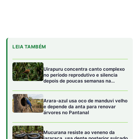
e depende da anta para renovar
árvores no Pantanal
Mucurana resiste ao veneno da
jararaca, usa dente posterior sulcado
e mata serpentes por constrição
A introdução dos búfalos no Marajó gerou um impacto
profundo na cultura, na culinária e no manejo da terra das
comunidades locais. Perfeitamente adaptados ao clima
úmido e ao solo lodoso, esses animais integraram-se de
forma tão harmoniosa à paisagem que hoje
desempenham funções essenciais no cotidiano
marajoara. Eles servem como meio de transporte de
carga e montaria em áreas onde as estradas tradicionais
são inexistentes ou ficam submersas pelas cheias,