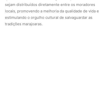
A conexão fluvial entre Belém e o Marajó representa uma
valiosa ferramenta para a educação ambiental dos
viajantes. Ao vivenciar a transição entre o ambiente
urbano e as vastas planícies regidas pelas marés, o
turista desenvolve uma compreensão clara sobre a
necessidade de proteger as zonas costeiras e estuarinas
da Amazônia. A integridade ecológica dessas áreas é vital