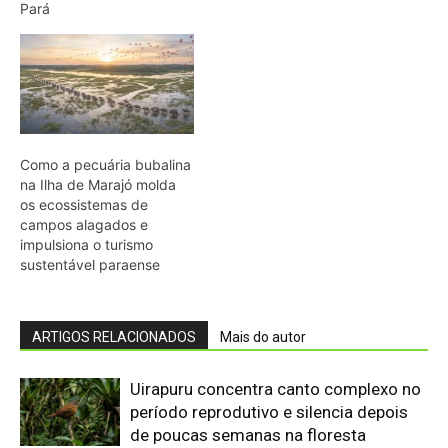
ARTIGOS RELACIONADOS
Mais do autor
Uirapuru concentra canto complexo no
período reprodutivo e silencia depois
de poucas semanas na floresta
amazônica
Arara-azul usa oco de manduvi velho e
depende da anta para renovar árvores
no Pantanal
Mucurana resiste ao veneno da
jararaca, usa dente posterior sulcado e
mata serpentes por constrição
Ele perdeu quase toda a coleção
amazônica em um navio incendiado,
sobreviveu em um bote no Atlântico e
ainda ajudou a formular a seleção...