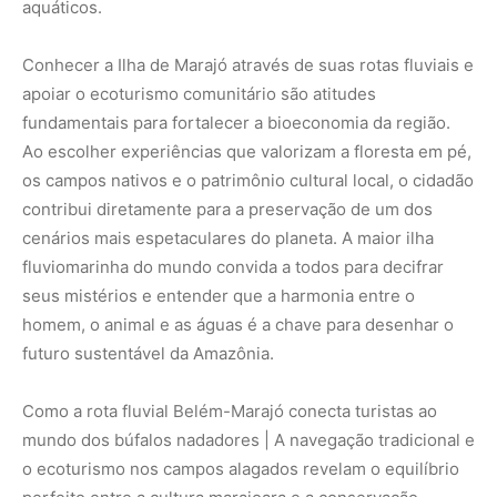
Como a rota fluvial Belém-Marajó conecta turistas ao
mundo dos búfalos nadadores | A navegação tradicional e
o ecoturismo nos campos alagados revelam o equilíbrio
perfeito entre a cultura marajoara e a conservação
ambiental.
Nunca
perca
uma
notícia da
🌿
Amazônia
Controle o
que você vê
no Google