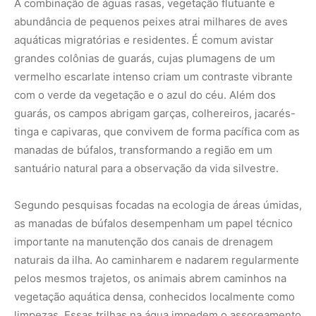
importante na manutenção dos canais de drenagem
naturais da ilha. Ao caminharem e nadarem regularmente
pelos mesmos trajetos, os animais abrem caminhos na
vegetação aquática densa, conhecidos localmente como
limpezas. Essas trilhas na água impedem o assoreamento
completo dos igarapés e facilitam o fluxo hídrico,
permitindo que peixes menores naveguem e se
reproduzam em novas áreas dos campos. Esse
comportamento demonstra como uma espécie
introduzida pode desenvolver interações que auxiliam na
manutenção de nichos ecológicos locais quando
manejada de forma consciente.
A sustentabilidade do turismo no Marajó depende do
respeito aos limites ecológicos da ilha e da valorização
das culturas tradicionais. As cooperativas de guias e os
proprietários de fazendas trabalham em conjunto para