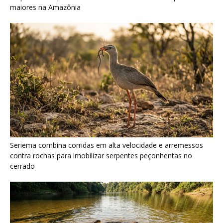
cerrado
Ariranha sincroniza caça coletiva com vocalização subaquática
e cerca cardumes em rios rasos da Amazônia