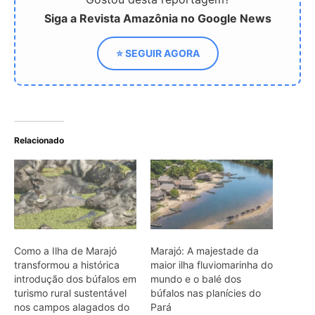
Como a Ilha de Marajó
Marajó: A majestade da
transformou a histórica
maior ilha fluviomarinha do
introdução dos búfalos em
mundo e o balé dos
turismo rural sustentável
búfalos nas planícies do
nos campos alagados do
Pará
Pará
Como a pecuária bubalina
na Ilha de Marajó molda
os ecossistemas de
campos alagados e
impulsiona o turismo
sustentável paraense