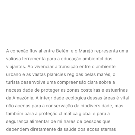
não apenas para a conservação da biodiversidade, mas
também para a proteção climática global e para a
segurança alimentar de milhares de pessoas que
dependem diretamente da saúde dos ecossistemas
aquáticos.
Conhecer a Ilha de Marajó através de suas rotas fluviais e
apoiar o ecoturismo comunitário são atitudes
fundamentais para fortalecer a bioeconomia da região.
Ao escolher experiências que valorizam a floresta em pé,
os campos nativos e o patrimônio cultural local, o cidadão
contribui diretamente para a preservação de um dos
cenários mais espetaculares do planeta. A maior ilha
fluviomarinha do mundo convida a todos para decifrar
seus mistérios e entender que a harmonia entre o
homem, o animal e as águas é a chave para desenhar o
futuro sustentável da Amazônia.