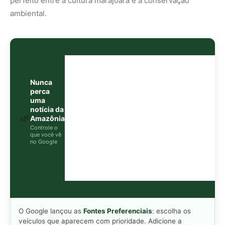
O Google lançou as
Fontes Preferenciais
: escolha os
veículos que aparecem com prioridade. Adicione a
Revista Amazônia
e garanta cobertura exclusiva sempre
em destaque.
Adicionar Revista Amazônia como Fonte
Preferencial
Como funciona em 3 passos:
1. Pesquise qualquer assunto no Google
2. Toque no ⭐ ao lado de
"Principais Notícias"
3. Busque
Revista Amazônia
e marque a caixa — pronto!
MAIS LIDAS DA SEMANA