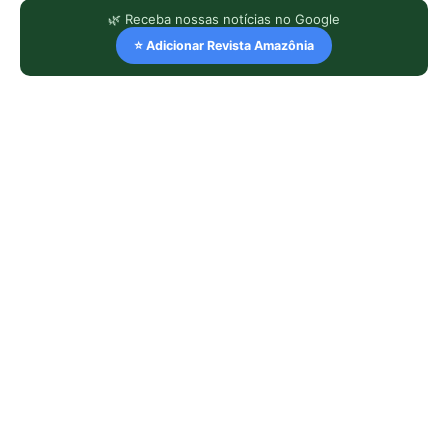
🌿 Receba nossas notícias no Google
⭐ Adicionar Revista Amazônia
LEIA TAMBÉM
Uirapuru concentra canto complexo
no período reprodutivo e silencia
depois de poucas semanas na
floresta amazônica
Arara-azul usa oco de manduvi velho