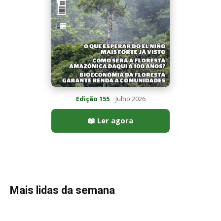
Mais lidas da semana
Peixe-lua emerge horizontalmente na superfície oceânica para
permitir que aves marinhas removam ectoparasitas
acumulados em sua pele