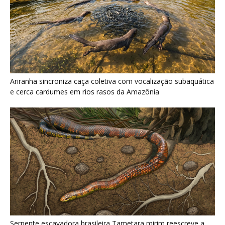
Serpente escavadora brasileira Tametara mirim reescreve a
evolução dos répteis
Últimas noticias
Uirapuru concentra canto complexo no
período reprodutivo e silencia depois de...
6 de agosto de 2026
Arara-azul usa oco de manduvi velho e
depende da anta para...