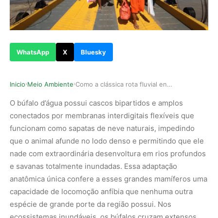
WhatsApp
X
Bluesky
Inicio
Meio Ambiente
Como a clássica rota fluvial entre Belém e Mara…
›
›
O búfalo d’água possui cascos bipartidos e amplos
conectados por membranas interdigitais flexíveis que
funcionam como sapatas de neve naturais, impedindo
que o animal afunde no lodo denso e permitindo que ele
nade com extraordinária desenvoltura em rios profundos
e savanas totalmente inundadas. Essa adaptação
anatômica única confere a esses grandes mamíferos uma
capacidade de locomoção anfíbia que nenhuma outra
espécie de grande porte da região possui. Nos
ecossistemas inundáveis, os búfalos cruzam extensos