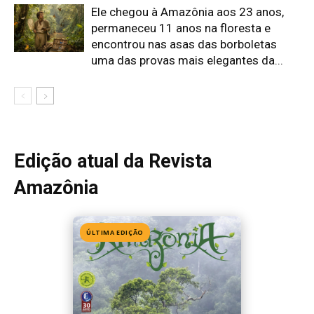
ÚLTIMA EDIÇÃO
Edição 155
· Julho 2026
📖 Ler agora