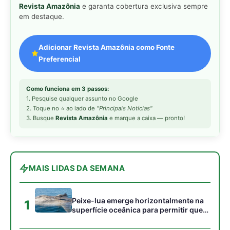
Peixe-lua emerge horizontalmente na
1
superfície oceânica para permitir que
aves marinhas removam ectoparasitas
acumulados em sua pele
Seriema utiliza pernas longas e
2
arremessa serpentes contra rochas
para subjugar presas peçonhentas nos
campos
Poraquê sincroniza descargas
3
elétricas em grupo para amplificar
campo elétrico e atordoar cardumes de
peixes maiores na Amazônia
Ariranha sincroniza caça coletiva com
4
vocalização subaquática e cerca
cardumes em rios rasos da Amazônia
Seriema combina corridas em alta
5
velocidade e arremessos contra rochas