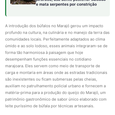
auxiliam no patrulhamento policial urbano e fornecem a
matéria-prima para a produção do queijo do Marajó, um
patrimônio gastronômico de sabor único elaborado com
leite puríssimo de búfala por técnicas artesanais.
O turismo de vivência ao longo dessa rota fluvial
concentra-se em apresentar aos visitantes as dinâmicas
de fazendas históricas que adotam práticas de manejo
sustentável. Nessas propriedades, os turistas têm a
oportunidade de acompanhar os peões marajoaras na
condução das manadas pelos campos alagados,
observando de perto a habilidade dos búfalos em nadar
de um pasto para outro em busca de vegetação fresca.
Esse modelo de ecoturismo valoriza o trabalho do
homem do campo e incentiva a manutenção das
pastagens nativas, contrapondo-se aos modelos de
pecuária intensiva que exigem o desmatamento ou a