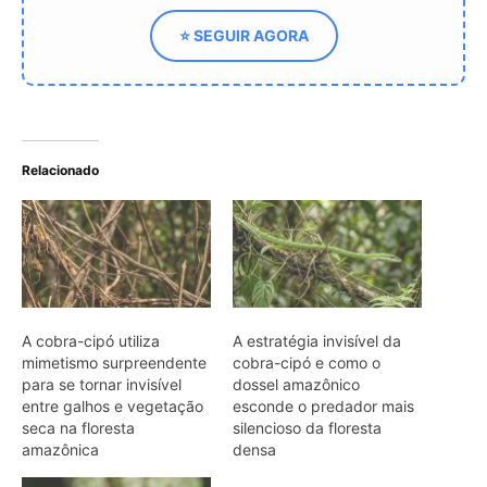
mimetismo surpreendente
cobra-cipó e como o
para se tornar invisível
dossel amazônico
entre galhos e vegetação
esconde o predador mais
seca na floresta
silencioso da floresta
amazônica
densa
A fascinante cobra que
desaparece entre os cipós
da Amazônia e engana
até pesquisadores muito
experientes
ARTIGOS RELACIONADOS
Mais do autor
Papagaio come argila em barreiro