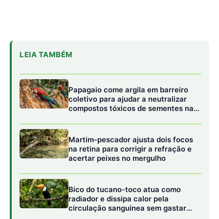
Bico do tucano-toco atua como
radiador e dissipa calor pela
circulação sanguínea sem gastar
água
Anatomia moldada para a vida nas alturas
A estrutura física da cobra-cipó é uma verdadeira obra-
prima da bioengenharia natural. Seus ossos da coluna
vertebral são extremamente alongados e flexíveis,
permitindo que ela distribua o peso corporal por
múltiplos pontos de apoio em galhos extremamente
finos. Essa distribuição de peso impede que os galhos
quebrem ou balancem excessivamente, o que
denunciaria a sua presença. Além disso, a musculatura
lateral é altamente desenvolvida, garantindo que o réptil