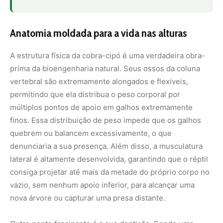
consiga projetar até mais da metade do próprio corpo no
vazio, sem nenhum apoio inferior, para alcançar uma
nova árvore ou capturar uma presa distante.
Outro ponto fascinante é a sua dentição. Sendo uma
serpente opistóglifa, ou seja, que possui as presas
inoculadoras de veneno localizadas na parte posterior da
boca, a cobra-cipó precisa abocanhar a presa firmemente
para que a toxina faça efeito. Esse veneno é altamente
eficaz para pequenos animais, imobilizando-os
rapidamente e reduzindo o risco de a presa cair da
árvore durante a luta. Para os seres humanos, o veneno
geralmente não apresenta alta toxicidade, causando
apenas reações locais, o que reforça o papel do animal
como um componente equilibrador da fauna, e não como
uma ameaça à saúde pública.