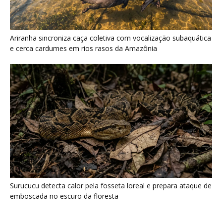
Surucucu detecta calor pela fosseta loreal e prepara ataque de
emboscada no escuro da floresta
Últimas noticias
Papagaio come argila em barreiro coletivo
para ajudar a neutralizar compostos...
7 de agosto de 2026
Como atrair beija-flor para casa e proteger a
ave com cuidado
7 de agosto de 2026
Ossos de mamute-lanoso surgem às