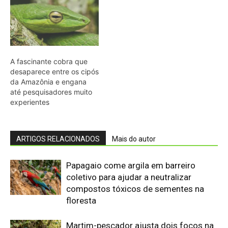
coletivo para ajudar a neutralizar
compostos tóxicos de sementes na
floresta
Martim-pescador ajusta dois focos na
retina para corrigir a refração e acertar
peixes no mergulho
Bico do tucano-toco atua como
radiador e dissipa calor pela circulação
sanguínea sem gastar água
Casal de joão-de-barro constrói ninho
novo a cada estação e deixa a antiga
estrutura para outras aves
Uirapuru concentra canto complexo no
período reprodutivo e silencia depois