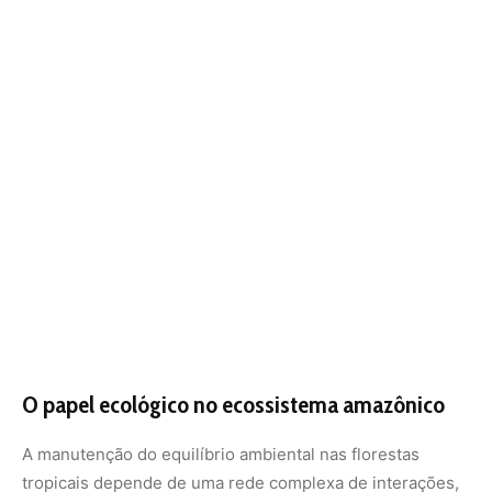
O papel ecológico no ecossistema amazônico
A manutenção do equilíbrio ambiental nas florestas
tropicais depende de uma rede complexa de interações,
e as serpentes arbóreas ocupam um nível trófico
fundamental. Ao controlar as populações de pequenos
vertebrados, a cobra-cipó impede a superpopulação de
certas espécies de lagartos e insetos que poderiam, por
sua vez, desequilibrar a flora local ou afetar a reprodução
de plantas nativas. A presença dessas serpentes em uma
determinada área é um indicativo saudável de que a
estrutura vertical da floresta, que vai do solo até as copas
mais altas, permanece preservada e funcional.
Quando uma floresta sofre com o desmatamento ou com
a fragmentação de habitats, as primeiras espécies a