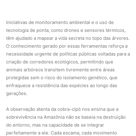
A observação atenta da cobra-cipó nos ensina que a
sobrevivência na Amazônia não se baseia na destruição
do entorno, mas na capacidade de se integrar
perfeitamente a ele. Cada escama, cada movimento
planejado e cada hora de imobilidade silenciosa revelam
um respeito profundo pelas leis da natureza. Proteger
esse habitat não é apenas salvaguardar uma espécie
isolada, mas garantir que o grande mosaico da vida
continue a pulsar em toda a sua complexidade. A
conscientização global e o apoio a comunidades
tradicionais que protegem as florestas em pé são os
caminhos necessários para que as futuras gerações
ainda possam se maravilhar com os mistérios ocultos no
topo das árvores.
Para saber mais sobre os projetos de conservação de
répteis na região, acesse a página oficial do
Instituto