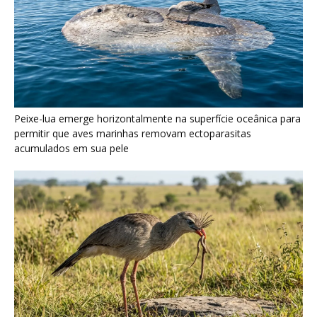
Seriema utiliza pernas longas e arremessa serpentes contra
rochas para subjugar presas peçonhentas nos campos