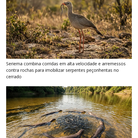
Ariranha sincroniza caça coletiva com vocalização subaquática
e cerca cardumes em rios rasos da Amazônia