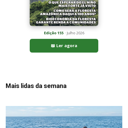
Peixe-lua emerge horizontalmente na superfície oceânica para
permitir que aves marinhas removam ectoparasitas
acumulados em sua pele