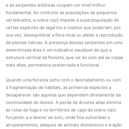
desaparecer são aquelas que dependem diretamente da
continuidade do dossel. A perda de árvores altas elimina
as rotas de fuga e os territórios de caça da cobra-cipó,
forçando-a a descer ao solo, onde fica vulnerável a
atropelamentos, ataques de animais domésticos e à ação
humana direta. A conservação dessa serpente está,
portanto, intrinsecamente ligada à preservação dos
grandes ecossistemas florestais contínuos.
Ciência e conservação no cenário atual
A busca por compreender os segredos da biodiversidade
amazônica tem levado pesquisadores a estudar os
compostos presentes no veneno e na pele de répteis
adaptados. Segundo pesquisas na área de biotecnologia,
as substâncias encontradas em venenos de serpentes
tropicais possuem potencial para o desenvolvimento de
novos medicamentos analgésicos e tratamentos de