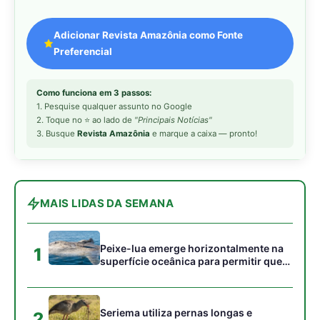
Peixe-lua emerge horizontalmente na
1
superfície oceânica para permitir que
aves marinhas removam ectoparasitas
acumulados em sua pele
Seriema utiliza pernas longas e
2
arremessa serpentes contra rochas
para subjugar presas peçonhentas nos
campos
Poraquê sincroniza descargas
3
elétricas em grupo para amplificar
campo elétrico e atordoar cardumes de
peixes maiores na Amazônia
Ariranha sincroniza caça coletiva com
4
vocalização subaquática e cerca
cardumes em rios rasos da Amazônia
Seriema combina corridas em alta
5
velocidade e arremessos contra rochas
para imobilizar serpentes peçonhentas
no cerrado