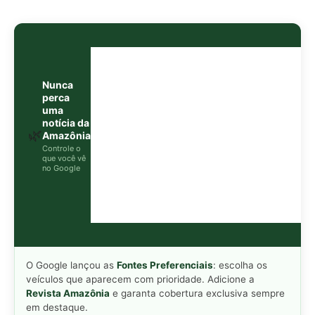
O Google lançou as
Fontes Preferenciais
: escolha os
veículos que aparecem com prioridade. Adicione a
Revista Amazônia
e garanta cobertura exclusiva sempre
em destaque.
Adicionar Revista Amazônia como Fonte
Preferencial
Como funciona em 3 passos:
1. Pesquise qualquer assunto no Google
2. Toque no ⭐ ao lado de
"Principais Notícias"
3. Busque
Revista Amazônia
e marque a caixa — pronto!
MAIS LIDAS DA SEMANA