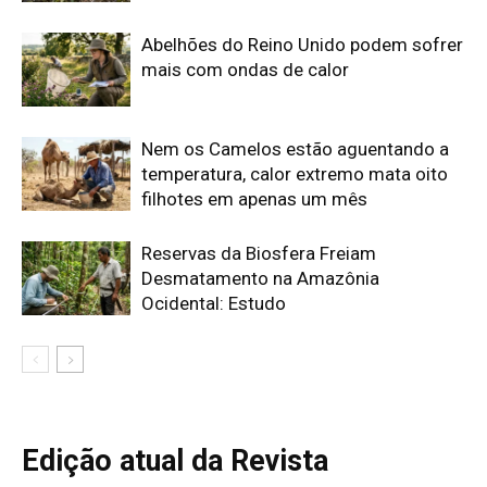
Peixe-lua emerge horizontalmente na superfície oceânica para
permitir que aves marinhas removam ectoparasitas
acumulados em sua pele