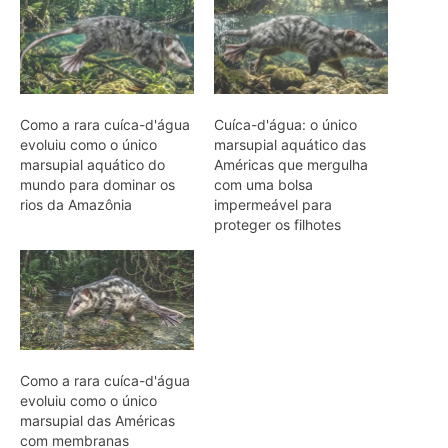
temperatura, calor extremo mata oito
filhotes em apenas um mês
Reservas da Biosfera Freiam
Desmatamento na Amazônia
Ocidental: Estudo
Edição atual da Revista
Amazônia
ÚLTIMA EDIÇÃO