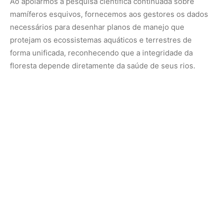
convida a refletir sobre a complexidade e a beleza das
soluções que a biodiversidade desenvolve para ocupar
os espaços mais desafiadores do nosso planeta. Cada
mergulho deste marsupial na escuridão dos rios
amazônicos é um testemunho da resiliência da vida e do
valor científico que nossa fauna carrega em sua história
evolutiva. Proteger esses ambientes aquáticos ocultos é
um dever de responsabilidade ambiental que une o
conhecimento acadêmico às ações práticas de
preservação, assegurando que o único marsupial
mergulhador do mundo continue a nadar livre e seguro
pelos horizontes líquidos da nossa maior riqueza
nacional.
Como a rara cuíca d’água une marsupiais terrestres a
hábitos aquáticos em um elo evolutivo único nas
Américas | A cuíca-d’água revela a surpreendente
plasticidade evolutiva da fauna brasileira ao se adaptar à