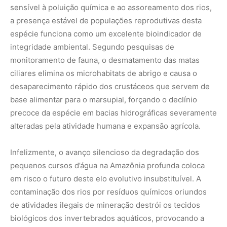
em risco o futuro deste elo evolutivo insubstituível. A
contaminação dos rios por resíduos químicos oriundos
de atividades ilegais de mineração destrói os tecidos
biológicos dos invertebrados aquáticos, provocando a
escassez crônica de alimentos e a bioacumulação de
toxinas nos tecidos da cuíca-d’água a longo prazo. Além
disso, a construção de pequenas centrais hidrelétricas
sem estudos de impacto ambiental integrados fragmenta
os canais naturais, alterando o regime de vazão e
eliminando as praias de cascalho indispensáveis para o
forrageamento noturno deste pequeno mamífero das
águas.
Garantir a sobrevivência deste patrimônio biológico exige
a consolidação de políticas públicas eficientes voltadas
para a criação de corredores ecológicos ripários
contínuos ao longo das bacias hidrográficas do norte. O
fortalecimento da fiscalização ambiental contra o