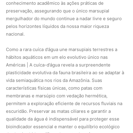
Adicionar Revista Amazônia como Fonte
Preferencial
Como funciona em 3 passos:
1. Pesquise qualquer assunto no Google
2. Toque no ⭐ ao lado de
"Principais Notícias"
3. Busque
Revista Amazônia
e marque a caixa — pronto!
MAIS LIDAS DA SEMANA