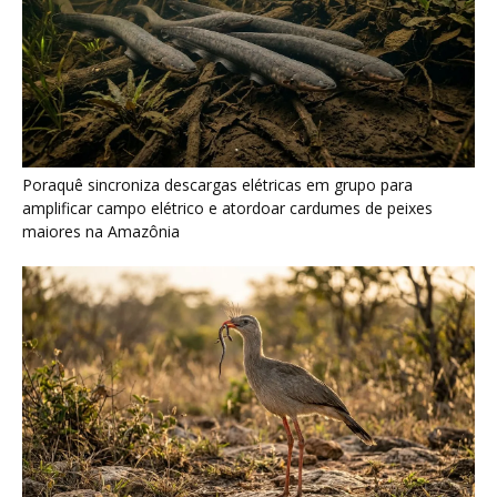
Como a majestosa onça pintada protege as margens dos rios
e sustenta o equilíbrio ecológico na floresta amazônica
Últimas noticias
Nova espécie de rã é descoberta em florestas
do Acre
5 de agosto de 2026
Fertilizante inteligente da USP pode regenerar
solos degradados
5 de agosto de 2026
O que acontece com uma carcaça na