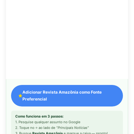
Gostou desta reportagem?
Siga a Revista Amazônia no Google News
⭐ SEGUIR AGORA
Relacionado
Como a rara cuíca-d'água
Cuíca-d'água: o único
evoluiu como o único
marsupial aquático das