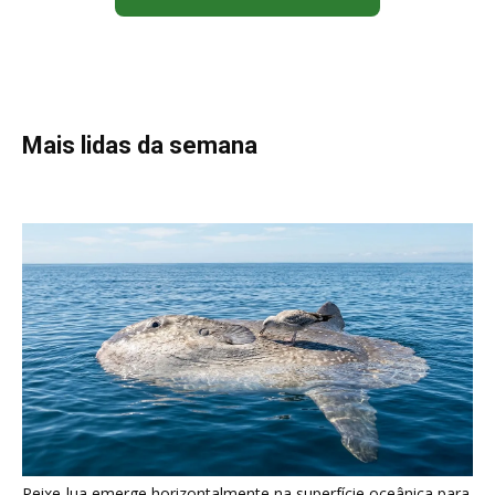
Poraquê sincroniza descargas elétricas em grupo para
amplificar campo elétrico e atordoar cardumes de peixes
maiores na Amazônia
Seriema combina corridas em alta velocidade e arremessos
contra rochas para imobilizar serpentes peçonhentas no
cerrado