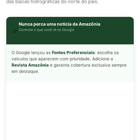
Peixe-lua emerge horizontalmente na
1
superfície oceânica para permitir que
aves marinhas removam ectoparasitas
acumulados em sua pele
Seriema utiliza pernas longas e
2
arremessa serpentes contra rochas
para subjugar presas peçonhentas nos
campos
Poraquê sincroniza descargas
3
elétricas em grupo para amplificar
campo elétrico e atordoar cardumes de
peixes maiores na Amazônia
Seriema combina corridas em alta
4
velocidade e arremessos contra rochas
para imobilizar serpentes peçonhentas
no cerrado
Ariranha sincroniza caça coletiva com
5
vocalização subaquática e cerca
cardumes em rios rasos da Amazônia