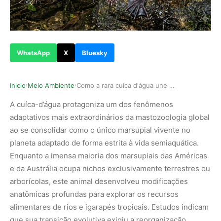
WhatsApp
X
Bluesky
Inicio
Meio Ambiente
Como a rara cuíca d'água une marsupiais terrest…
›
›
A cuíca-d’água protagoniza um dos fenômenos
adaptativos mais extraordinários da mastozoologia global
ao se consolidar como o único marsupial vivente no
planeta adaptado de forma estrita à vida semiaquática.
Enquanto a imensa maioria dos marsupiais das Américas
e da Austrália ocupa nichos exclusivamente terrestres ou
arborícolas, este animal desenvolveu modificações
anatômicas profundas para explorar os recursos
alimentares de rios e igarapés tropicais. Estudos indicam
que sua transição evolutiva exigiu a reorganização