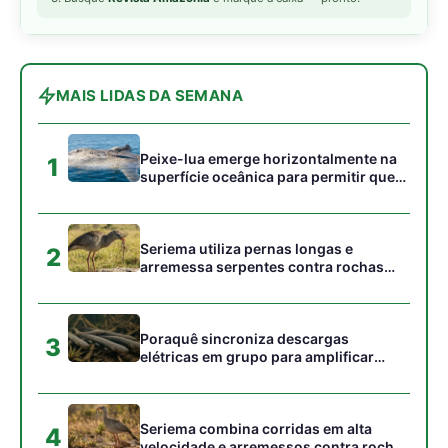
marsupial aquático do
Américas que mergulha
mundo para dominar os
com uma bolsa
rios da Amazônia
impermeável para
proteger os filhotes
Como a rara cuíca-d'água
evoluiu como o único
marsupial das Américas
com membranas
natatórias adaptadas aos
riachos da Amazônia
ARTIGOS RELACIONADOS
Mais do autor