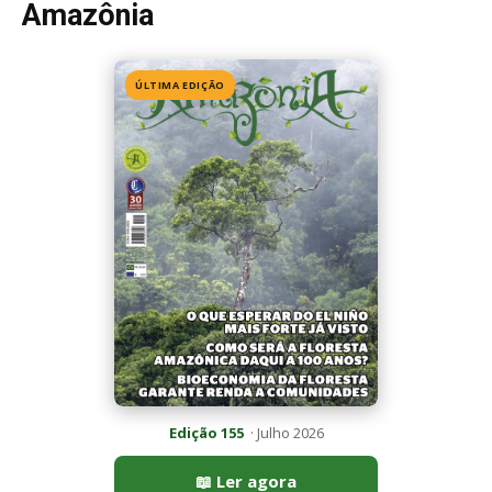
Seriema utiliza pernas longas e arremessa serpentes contra
rochas para subjugar presas peçonhentas nos campos