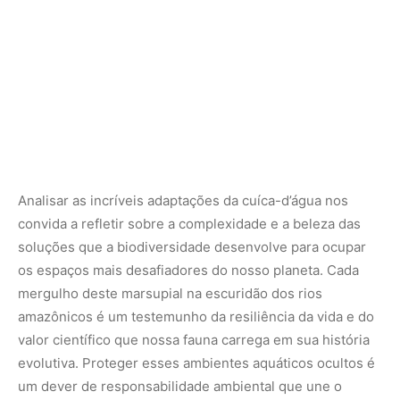
vida semiaquática nos rios da Amazônia. Suas
características físicas únicas, como patas com
membranas e marsúpio com vedação hermética,
permitem a exploração eficiente de recursos fluviais na
escuridão. Preservar as matas ciliares e garantir a
qualidade da água é indispensável para proteger esse
bioindicador essencial e manter o equilíbrio ecológico
das bacias hidrográficas do norte do país.
Nunca perca uma notícia da Amazônia
🌿
Controle o que você vê no Google
O Google lançou as
Fontes Preferenciais
: escolha os
veículos que aparecem com prioridade. Adicione a
Revista Amazônia
e garanta cobertura exclusiva sempre
em destaque.