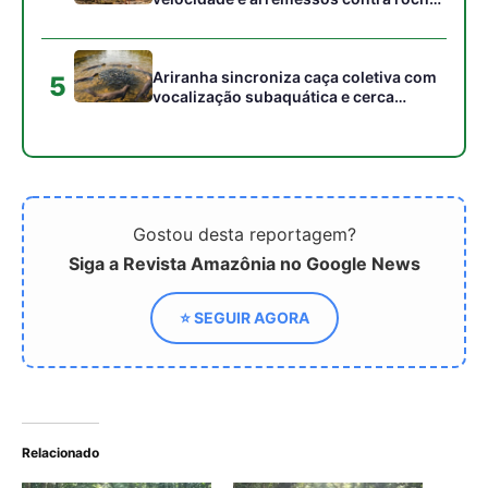
Jacamim usa vocalização grave que
atravessa o sub-bosque e mantém o
grupo unido durante a busca por
alimento
Peixe-boi-amazônico usa lábios
preênseis para arrancar plantas e troca
dentes durante toda a vida nos rios da
Amazônia
Onça-parda salta cinco metros, mia e
assobia porque seu aparelho vocal
lembra o de gatos pequenos
Abelhões do Reino Unido podem sofrer
mais com ondas de calor
Nem os Camelos estão aguentando a