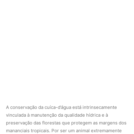
A conservação da cuíca-d’água está intrinsecamente
vinculada à manutenção da qualidade hídrica e à
preservação das florestas que protegem as margens dos
mananciais tropicais. Por ser um animal extremamente
sensível à poluição química e ao assoreamento dos rios,
a presença estável de populações reprodutivas desta
espécie funciona como um excelente bioindicador de
integridade ambiental. Segundo pesquisas de
monitoramento de fauna, o desmatamento das matas
ciliares elimina os microhabitats de abrigo e causa o
desaparecimento rápido dos crustáceos que servem de
base alimentar para o marsupial, forçando o declínio
precoce da espécie em bacias hidrográficas severamente
alteradas pela atividade humana e expansão agrícola.
Infelizmente, o avanço silencioso da degradação dos
pequenos cursos d’água na Amazônia profunda coloca