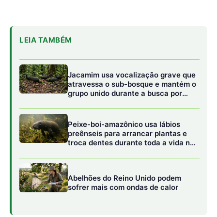
Abelhões do Reino Unido podem
sofrer mais com ondas de calor
Segundo estudos biológicos, os limonoides presentes na
andiroba não apenas afastam os insetos adultos devido
ao odor, mas também exercem um efeito dissuasor de
oviposição e alimentação. Se um mosquito pousa em uma
superfície tratada com o óleo, as substâncias amargas
entram em contato com os receptores das patas e peças
bucais do inseto, gerando uma mensagem de rejeição
que o impede de iniciar a picada. Essa propriedade faz
com que o óleo de andiroba seja frequentemente
utilizado como ingrediente ativo na formulação de velas
repelentes, sprays e loções dermatológicas de base
natural, oferecendo uma alternativa sustentável e de