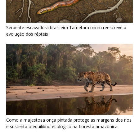
Como a majestosa onça pintada protege as margens dos rios
e sustenta o equilíbrio ecológico na floresta amazônica
Últimas noticias
Jacamim usa vocalização grave que
atravessa o sub-bosque e mantém o...
5 de agosto de 2026
Peixe-boi-amazônico usa lábios preênseis
para arrancar plantas e troca dentes durante...
5 de agosto de 2026
A Amazônia protege animais, mas também