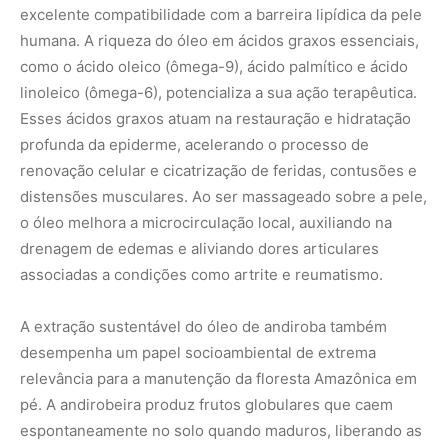
desempenha um papel socioambiental de extrema
relevância para a manutenção da floresta Amazônica em
pé. A andirobeira produz frutos globulares que caem
espontaneamente no solo quando maduros, liberando as
sementes que são coletadas por comunidades
ribeirinhas e cooperativas extrativistas. Como a coleta
não exige a derrubada da árvore nem agride a estrutura
florestal, a exploração do óleo gera uma cadeia de valor
econômico baseada na bioeconomia circular. A
valorização comercial desse insumo florestal não
madeireiro incentiva as populações locais a preservarem
as florestas nativas contra o avanço da explografia
madeireira ilegal e do desmatamento para pastagens.
No entanto, o crescimento do interesse global pelos
recursos biológicos da Amazônia traz à tona a
necessidade premente de rigor na padronização e no