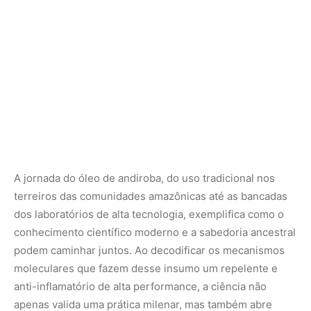
conhecimento científico moderno e a sabedoria ancestral
podem caminhar juntos. Ao decodificar os mecanismos
moleculares que fazem desse insumo um repelente e
anti-inflamatório de alta performance, a ciência não
apenas valida uma prática milenar, mas também abre
caminhos para o desenvolvimento de novos produtos
biotecnológicos seguros, eficazes e ecologicamente
responsáveis.
Investir na pesquisa e no consumo consciente de
produtos derivados da biodiversidade amazônica é um
passo crucial para assegurar a sustentabilidade do
planeta. Proteger a floresta e apoiar as comunidades que
guardam esses segredos biológicos garante que as
futuras gerações continuem a se beneficiar das soluções
inteligentes que a natureza levou milhões de anos para
aperfeiçoar nas sementes de andiroba.