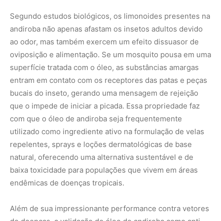
baixa toxicidade para populações que vivem em áreas
endêmicas de doenças tropicais.
Além de sua impressionante performance contra vetores
de doenças, a validação do óleo de andiroba como anti-
inflamatório representa um dos campos mais
promissores da fitoterapia contemporânea. Quando o
corpo sofre uma lesão, trauma ou infecção cutânea, o
sistema imunológico desencadeia uma cascata de
eventos bioquímicos para proteger o organismo,
resultando em dor, edema e vermelhidão. Estudos
farmacológicos revelam que o óleo de andiroba atua
diretamente no bloqueio de enzimas essenciais desse
processo, como a ciclooxigenase e a lipooxigenase, que
são responsáveis pela síntese de prostaglandinas e
leucotrienos — substâncias que amplificam a resposta
inflamatória e a sensação de dor nos tecidos.