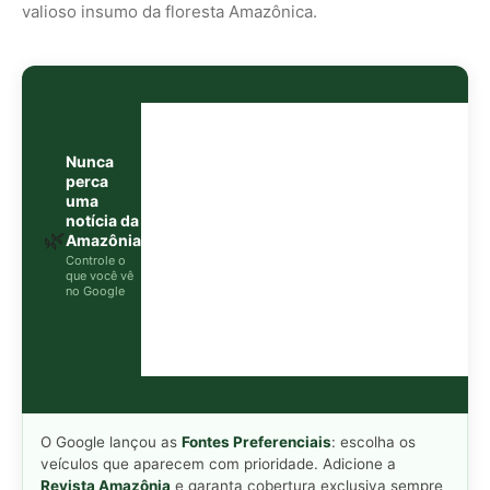
O Google lançou as
Fontes Preferenciais
: escolha os
veículos que aparecem com prioridade. Adicione a
Revista Amazônia
e garanta cobertura exclusiva sempre
em destaque.
Adicionar Revista Amazônia como Fonte
Preferencial
Como funciona em 3 passos:
1. Pesquise qualquer assunto no Google
2. Toque no ⭐ ao lado de
"Principais Notícias"
3. Busque
Revista Amazônia
e marque a caixa — pronto!
MAIS LIDAS DA SEMANA