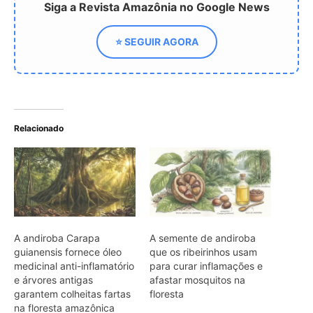
A andiroba Carapa
A semente de andiroba
guianensis fornece óleo
que os ribeirinhos usam
medicinal anti-inflamatório
para curar inflamações e
e árvores antigas
afastar mosquitos na
garantem colheitas fartas
floresta
na floresta amazônica
Farmácia da floresta o
óleo de andiroba como
pilar da medicina
tradicional ribeirinha e da
bioeconomia na Amazônia
ARTIGOS RELACIONADOS
Mais do autor