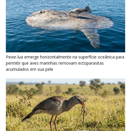
Seriema utiliza pernas longas e arremessa serpentes contra
rochas para subjugar presas peçonhentas nos campos