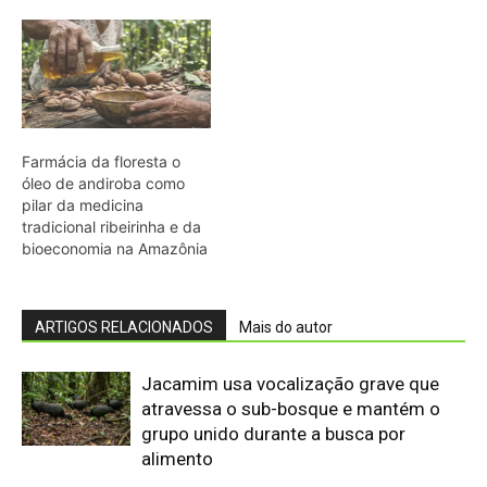
Jacamim usa vocalização grave que
atravessa o sub-bosque e mantém o
grupo unido durante a busca por
alimento
Peixe-boi-amazônico usa lábios
preênseis para arrancar plantas e troca
dentes durante toda a vida nos rios da
Amazônia
Abelhões do Reino Unido podem sofrer
mais com ondas de calor
Nem os Camelos estão aguentando a
temperatura, calor extremo mata oito
filhotes em apenas um mês