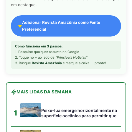
Peixe-lua emerge horizontalmente na
1
superfície oceânica para permitir que
aves marinhas removam ectoparasitas
acumulados em sua pele
Seriema utiliza pernas longas e
2
arremessa serpentes contra rochas
para subjugar presas peçonhentas nos
campos
Poraquê sincroniza descargas
3
elétricas em grupo para amplificar
campo elétrico e atordoar cardumes de
peixes maiores na Amazônia
Seriema combina corridas em alta
4
velocidade e arremessos contra rochas
para imobilizar serpentes peçonhentas
no cerrado
Ariranha sincroniza caça coletiva com
5
vocalização subaquática e cerca
cardumes em rios rasos da Amazônia