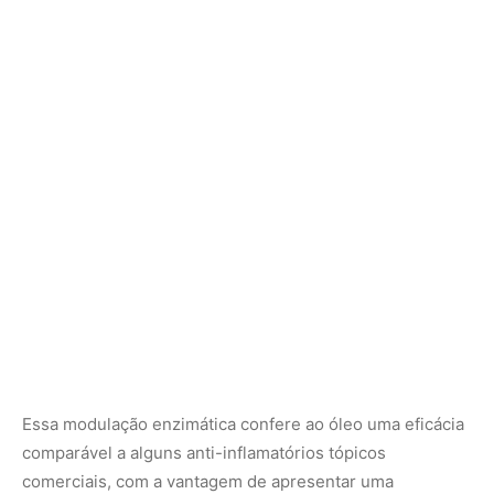
Essa modulação enzimática confere ao óleo uma eficácia
comparável a alguns anti-inflamatórios tópicos
comerciais, com a vantagem de apresentar uma
excelente compatibilidade com a barreira lipídica da pele
humana. A riqueza do óleo em ácidos graxos essenciais,
como o ácido oleico (ômega-9), ácido palmítico e ácido
linoleico (ômega-6), potencializa a sua ação terapêutica.
Esses ácidos graxos atuam na restauração e hidratação
profunda da epiderme, acelerando o processo de
renovação celular e cicatrização de feridas, contusões e
distensões musculares. Ao ser massageado sobre a pele,
o óleo melhora a microcirculação local, auxiliando na
drenagem de edemas e aliviando dores articulares
associadas a condições como artrite e reumatismo.
A extração sustentável do óleo de andiroba também