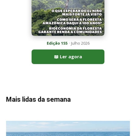
Peixe-lua emerge horizontalmente na superfície oceânica para
permitir que aves marinhas removam ectoparasitas
acumulados em sua pele