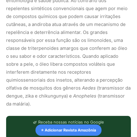
entomologia e saúde pública. Ao contrário dos
repelentes sintéticos convencionais que agem por meio
de compostos químicos que podem causar irritações
cutâneas, a andiroba atua através de um mecanismo de
repelência e deterrência alimentar. Os grandes
responsáveis por essa função são os limonoides, uma
classe de triterpenoides amargos que conferem ao óleo
o seu sabor e odor característicos. Quando aplicado
sobre a pele, o óleo libera compostos voláteis que
interferem diretamente nos receptores
quimiossensoriais dos insetos, alterando a percepção
olfativa de mosquitos dos gêneros
Aedes
(transmissor da
dengue, zika e chikungunya) e
Anopheles
(transmissor
da malária).
🌿 Receba nossas notícias no Google
⭐ Adicionar Revista Amazônia