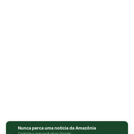
Nunca perca uma notícia da Amazônia
🌿
Controle o que você vê no Google
O Google lançou as
Fontes Preferenciais
: escolha os
veículos que aparecem com prioridade. Adicione a
Revista Amazônia
e garanta cobertura exclusiva sempre
em destaque.
Adicionar Revista Amazônia como Fonte
Preferencial
Como funciona em 3 passos:
1. Pesquise qualquer assunto no Google
2. Toque no ⭐ ao lado de
"Principais Notícias"