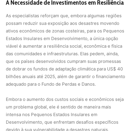
Embora o aumento dos custos sociais e econômicos seja
um problema global, ele é sentido de maneira mais
intensa nos Pequenos Estados Insulares em
Desenvolvimento, que enfrentam desafios específicos
devido à sua vulnerabilidade a desastres naturais.
Riscos de furacões na Amazônia
Os furacões não são comuns na Amazônia, mas o
aquecimento dos oceanos pode aumentar a seca na
região, elevando o risco de incêndios. Além disso,
furacões no Atlântico Norte podem influenciar o clima na
Amazônia, agravando condições de seca.
O artigo apela, portanto, para uma ação mais assertiva da
comunidade internacional no sentido de prevenir, não
apenas mitigar, os efeitos devastadores dos furacões e