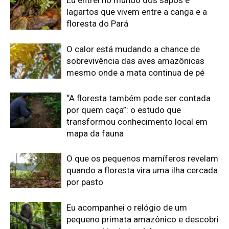
quando a floresta vira uma ilha cercada
por pasto
Eu acompanhei o relógio de um
pequeno primata amazônico e descobri
que o ambiente também marca seu
comportamento
O segredo dos barrancos de sal que
reúne antas, macacos e porcos-do-
mato na Amazônia
Edição atual da Revista
Amazônia