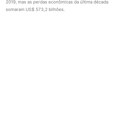
Nos Estados Unidos, quatro furacões em 2024
resultaram em prejuízos superiores a US$ 1 bilhão cada.
Os Pequenos Estados Insulares em Desenvolvimento
(PEID) no Caribe, no entanto, continuam a ser as regiões
mais vulneráveis, sofrendo impactos desproporcionais.
Furacões São Inevitáveis, Mas Desastres Podem
Ser Evitados