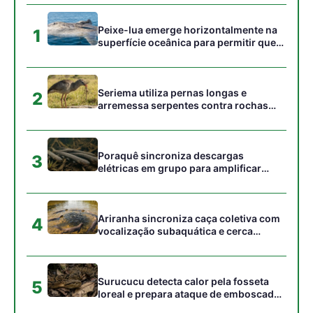
vocalização subaquática e cerca
cardumes em rios rasos da Amazônia
Surucucu detecta calor pela fosseta
5
loreal e prepara ataque de emboscada
no escuro da floresta
Gostou desta reportagem?
Siga a Revista Amazônia no Google News
⭐ SEGUIR AGORA
Relacionado