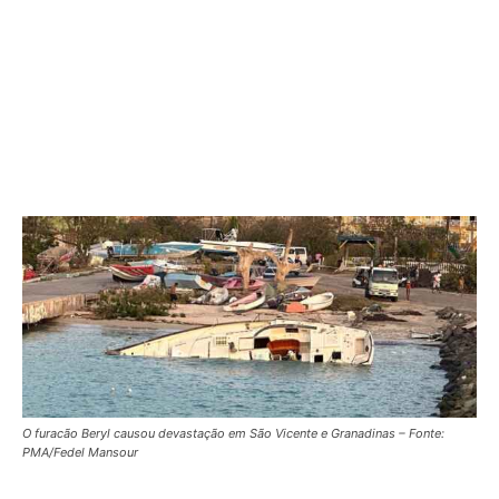
O furacão Beryl causou devastação em São Vicente e Granadinas – Fonte:
PMA/Fedel Mansour
A Necessidade de Investimentos em Resiliência
As especialistas reforçam que, embora algumas regiões
possam reduzir sua exposição aos desastres movendo
ativos econômicos de zonas costeiras, para os Pequenos
Estados Insulares em Desenvolvimento, a única opção
viável é aumentar a resiliência social, econômica e física
das comunidades e infraestruturas. Elas pedem, ainda,
que os países desenvolvidos cumpram suas promessas
de dobrar os fundos de adaptação climática para US$ 40
bilhões anuais até 2025, além de garantir o financiamento
adequado para o Fundo de Perdas e Danos.