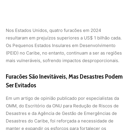
Em um artigo de opinião publicado por especialistas da
OMM, do Escritório da ONU para Redução de Riscos de
Desastres e da Agência de Gestão de Emergências de
Desastres do Caribe, foi reforçada a necessidade de
manter e expandir os esforços para fortalecer os
sistemas de alerta precoce, especialmente nas regiões
mais vulneráveis do Caribe. A iniciativa
Alertas
Antecipados para Todos
visa ampliar a cobertura até
2027.
A passagem do furacão Beryl foi citada como um exemplo
positivo de como investimentos em sistemas de aviso
prévio podem reduzir drasticamente as fatalidades em
comparação com furacões anteriores, como o Maria, de
2017, e o Ivan, de 2004.
O Impacto Econômico do Furacão Beryl