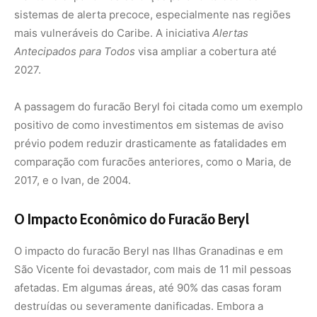
O impacto do furacão Beryl nas Ilhas Granadinas e em
São Vicente foi devastador, com mais de 11 mil pessoas
afetadas. Em algumas áreas, até 90% das casas foram
destruídas ou severamente danificadas. Embora a
magnitude da destruição tenha sido significativa, as
autoridades destacam que o verdadeiro legado do
furacão não será sua força, mas sim a conscientização
sobre a necessidade de prevenir desastres, em vez de
simplesmente aceitá-los.