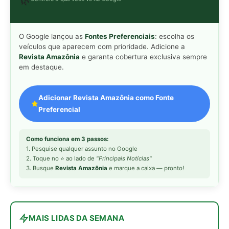
3. Busque
Revista Amazônia
e marque a caixa — pronto!
MAIS LIDAS DA SEMANA
Peixe-lua emerge horizontalmente na
1
superfície oceânica para permitir que
aves marinhas removam ectoparasitas
acumulados em sua pele
Seriema utiliza pernas longas e
2
arremessa serpentes contra rochas
para subjugar presas peçonhentas nos
campos
Poraquê sincroniza descargas
3
elétricas em grupo para amplificar
campo elétrico e atordoar cardumes de
peixes maiores na Amazônia
Ariranha sincroniza caça coletiva com
4