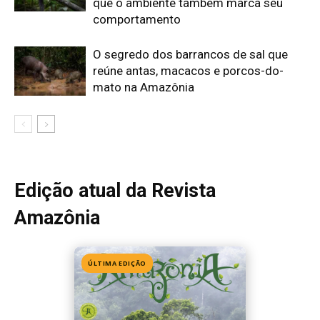
ÚLTIMA EDIÇÃO
Edição 155
· Julho 2026
📖 Ler agora