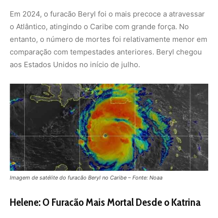
Imagem de satélite do furacão Beryl no Caribe – Fonte: Noaa
Helene: O Furacão Mais Mortal Desde o Katrina
De acordo com dados preliminares, o furacão Helene foi
o mais mortal a atingir os Estados Unidos desde o
furacão Katrina, ocorrido em 2005. O número de vítimas
fatais ultrapassou 150, com a maior parte das mortes
ocorrendo nos estados da Carolina do Norte e do Sul.
Alertas Precoce: Menos Mortes, Mas Grandes
Perdas Econômicas
A OMM destaca que, embora os sistemas de alerta
precoce tenham contribuído significativamente para
reduzir o número de mortes, os danos financeiros
continuam elevados. Entre 1970 e 2021, os furacões