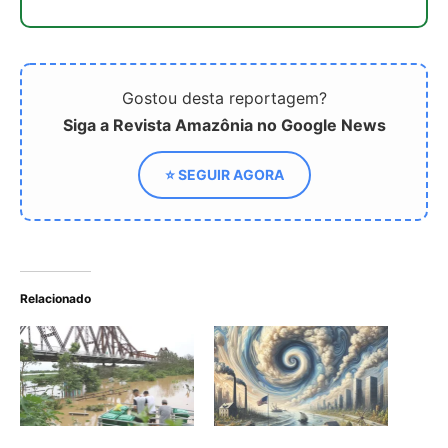
Tufão Yagi é a
Por que está aumentando
tempestade mais forte da
a incidência de furacões
Ásia este ano: a culpa é
nos EUA? Análise das
da mudança climática?
mudanças climáticas e o
crescimento da
frequência de desastres
Mudanças Climáticas: A
Nova Era dos Furacões e
Eventos Extremos
Frequentes pelo Mundo