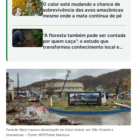
Furacão Beryl causou devastação na Union Island, em São Vicente e
Granadinas – Fonte: WFP/Fedel Mansour
Temperaturas Extremas e Ciclones Cada Vez
Mais Intensos
Segundo a
Organização Meteorológica Mundial
(OMM),
este foi o nono ano consecutivo com atividades
furacônicas acima da média. Normalmente, a temporada
registra cerca de 14 tempestades nomeadas, incluindo
sete furacões e três grandes furacões, desde o início da
estação em 1º de junho.
A secretária-geral da OMM, Celeste Saulo, acredita que
as ocorrências de eventos climáticos atípicos são