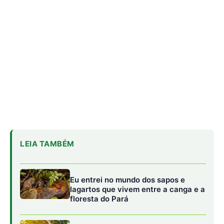
Eu entrei no mundo dos sapos e
lagartos que vivem entre a canga e a
floresta do Pará
O calor está mudando a chance de
sobrevivência das aves amazônicas
mesmo onde a mata continua de pé
“A floresta também pode ser contada
por quem caça”: o estudo que
transformou conhecimento local em
mapa da fauna