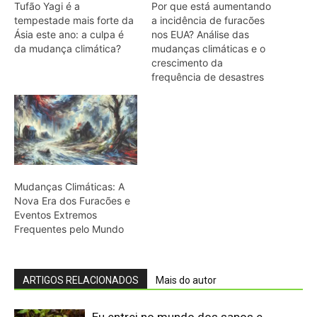
ARTIGOS RELACIONADOS
Mais do autor
Eu entrei no mundo dos sapos e
lagartos que vivem entre a canga e a
floresta do Pará
O calor está mudando a chance de
sobrevivência das aves amazônicas
mesmo onde a mata continua de pé
“A floresta também pode ser contada
por quem caça”: o estudo que
transformou conhecimento local em
mapa da fauna
O que os pequenos mamíferos revelam