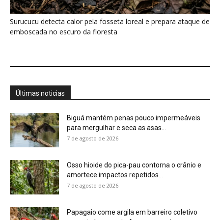
Osso hioide do pica-pau contorna o crânio e
amortece impactos repetidos...
7 de agosto de 2026
Papagaio come argila em barreiro coletivo
para ajudar a neutralizar compostos...
7 de agosto de 2026
Como atrair beija-flor para casa e proteger a
ave com cuidado
7 de agosto de 2026
Ossos de mamute-lanoso surgem às
margens do Danúbio na seca
7 de agosto de 2026