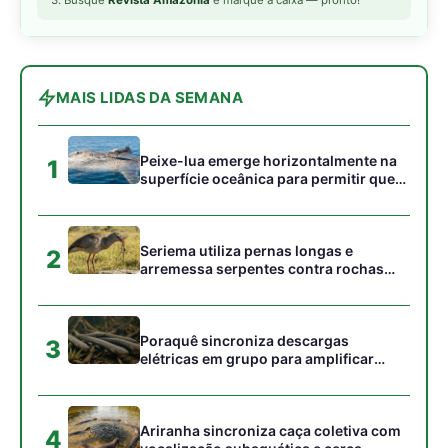
Poraquê sincroniza descargas
3
elétricas em grupo para amplificar
campo elétrico e atordoar cardumes de
peixes maiores na Amazônia
Ariranha sincroniza caça coletiva com
4
vocalização subaquática e cerca
cardumes em rios rasos da Amazônia
Seriema combina corridas em alta
5
velocidade e arremessos contra rochas
para imobilizar serpentes peçonhentas
no cerrado
Gostou desta reportagem?
Siga a Revista Amazônia no Google News
⭐ SEGUIR AGORA