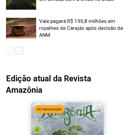
ÚLTIMA EDIÇÃO
Edição 155
· Julho 2026
📖 Ler agora