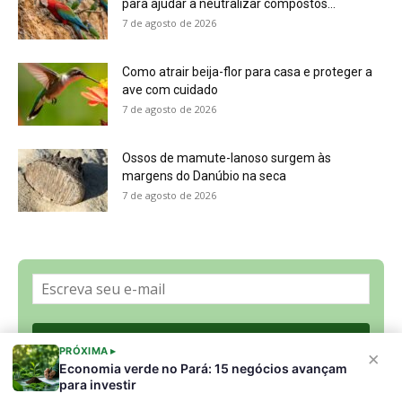
Sobre a Revista Amazônia
Contato
Política de Privacidade, LGPD e RGPD
Termos de Serviço
Últimas Notícias
🌎 Español
©
PRÓXIMA ▸
×
Economia verde no Pará: 15 negócios avançam
para investir