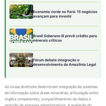
As novas diretrizes determinam integração de sistemas
de informação sobre áreas minerárias, articulação entre
órgãos competentes, compartilhamento de dados e
redução de entraves administrativos. A avaliação do
governo é que o alto nível de burocracia e
desorganização prejudica o avanço das concessões.
ANM opera com déficit de funcionários
e 16 mil processos parados
Atualmente, cabe à ANM a análise de processos
minerários e a concessão de novas áreas. A agência vem
enfrentando dificuldades nos últimos anos após
bloqueios consecutivos em seu orçamento e opera com