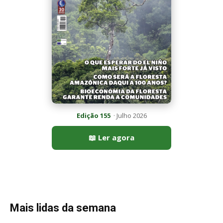
Mais lidas da semana
Peixe-lua emerge horizontalmente na superfície oceânica para
permitir que aves marinhas removam ectoparasitas
acumulados em sua pele