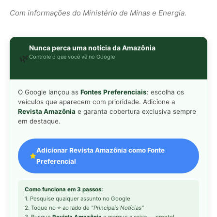
Preferencial
Como funciona em 3 passos:
1. Pesquise qualquer assunto no Google
2. Toque no ⭐ ao lado de
"Principais Notícias"
3. Busque
Revista Amazônia
e marque a caixa — pronto!
MAIS LIDAS DA SEMANA
Peixe-lua emerge horizontalmente na
1
superfície oceânica para permitir que
aves marinhas removam ectoparasitas
acumulados em sua pele
Seriema utiliza pernas longas e
2
arremessa serpentes contra rochas
para subjugar presas peçonhentas nos
campos