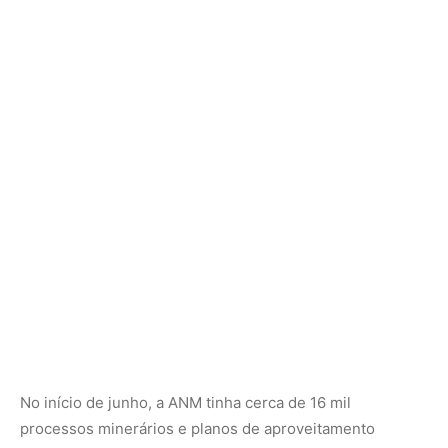
No início de junho, a ANM tinha cerca de 16 mil
processos minerários e planos de aproveitamento
econômico pendentes de análise. O tempo médio de
análise de processos minerários chegava a 1.563 dias,
mais de quatro anos.
Segundo o MME, o Plano Nacional de Mineração (PNM)
2050, apresentado nesta quinta-feira pelo ministro
Alexandre Silveira ao CNPM, estabelece como meta a
redução desse tempo médio de análise para 780 dias. A
execução dessa meta depende do aumento de recursos
para a ANM e passa por esforços de digitalização,
organização e padronização de protocolos da agência,
segundo integrantes da área técnica do ministério
ouvidos pela imprensa.