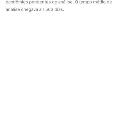
O que o governo pretende fazer para acelerar as
concessões?
As novas diretrizes preveem integração de sistemas de
informação, redução de burocracia, digitalização de
processos e aumento de recursos para a ANM, incluindo
possível uso de verbas do acordo de Mariana. A meta é
reduzir o tempo médio de análise de processos para 780
dias.