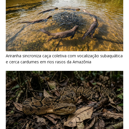
Surucucu detecta calor pela fosseta loreal e prepara ataque de
emboscada no escuro da floresta
Últimas noticias
Biguá mantém penas pouco impermeáveis
para mergulhar e seca as asas...
7 de agosto de 2026