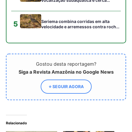
Relacionado
Governo quer cortar pela
As Mulheres na mineração
metade prazo para liberar
áreas minerárias
MAB quer comunidades