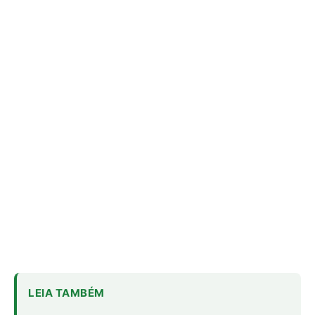
LEIA TAMBÉM
Economia verde no Pará: 15 negócios
avançam para investir
Brasil Soberano III prevê crédito para
minerais críticos
Fórum debate integração e
desenvolvimento da Amazônia Legal