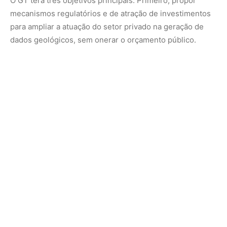
Segundo, desenvolver metodologia de priorização
territorial para orientar o mapeamento do território
nacional, com aproveitamento dos dados já existentes de
levantamentos públicos e privados.
Terceiro, dimensionar os impactos socioeconômicos da
atuação da Companhia de Pesquisa de Recursos