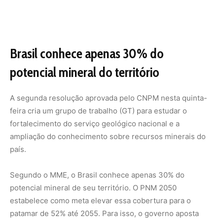
Segundo o MME, o Brasil conhece apenas 30% do
potencial mineral de seu território. O PNM 2050
estabelece como meta elevar essa cobertura para o
patamar de 52% até 2055. Para isso, o governo aposta
principalmente nas atividades conduzidas pelo setor
privado.
A estratégia prevê elevar de R$ 1,5 bilhão para R$ 2,7
bilhões os investimentos em pesquisa mineral até 2050.
O novo grupo de trabalho terá duração de 150 dias e será
coordenado pelo MME, com representantes de dez
órgãos federais, entre eles o Gabinete de Segurança
Institucional (GSI), o Ministério da Ciência, Tecnologia e
Inovações, o Ministério do Planejamento e Orçamento, a
Companhia de Pesquisa de Recursos Minerais (CPRM) e
a ANM.