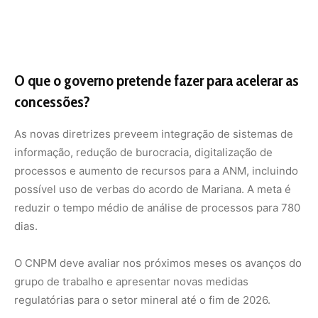
O CNPM deve avaliar nos próximos meses os avanços do
grupo de trabalho e apresentar novas medidas
regulatórias para o setor mineral até o fim de 2026.
Com informações do Ministério de Minas e Energia.
Nunca perca uma notícia da Amazônia
🌿
Controle o que você vê no Google
O Google lançou as
Fontes Preferenciais
: escolha os
veículos que aparecem com prioridade. Adicione a
Revista Amazônia
e garanta cobertura exclusiva sempre
em destaque.
Adicionar Revista Amazônia como Fonte