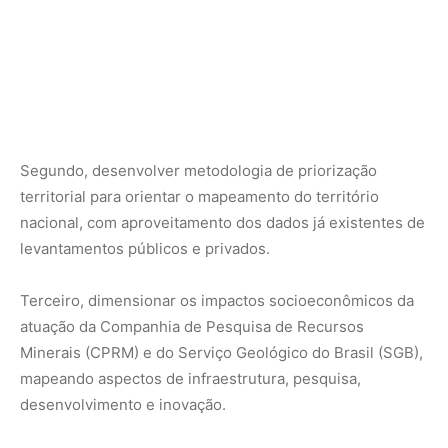
Minerais (CPRM) e do Serviço Geológico do Brasil (SGB),
mapeando aspectos de infraestrutura, pesquisa,
desenvolvimento e inovação.
Entenda o desafio
A mineração responde por cerca de 4% do PIB brasileiro
e emprega mais de 200 mil pessoas diretamente. Porém,
a falta de mapeamento geológico detalhado e a
burocracia em concessões limitam o potencial do setor. O
governo busca agora acelerar o processo, apostando em
digitalização e maior participação do setor privado na
pesquisa mineral.
Conexão com a Amazônia
A ampliação do conhecimento geológico e a agilização de