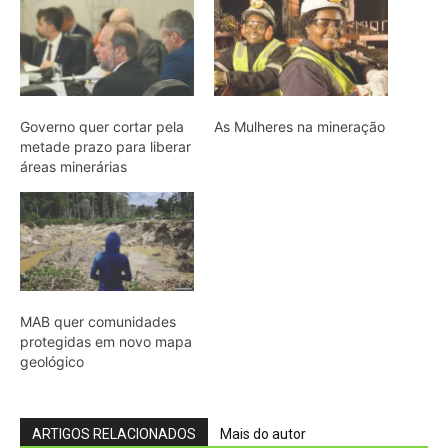
protegidas em novo mapa
geológico
ARTIGOS RELACIONADOS
Mais do autor
Economia verde no Pará: 15 negócios
avançam para investir
Brasil Soberano III prevê crédito para
minerais críticos
Fórum debate integração e
desenvolvimento da Amazônia Legal
CMSE antecipa geração de energia por