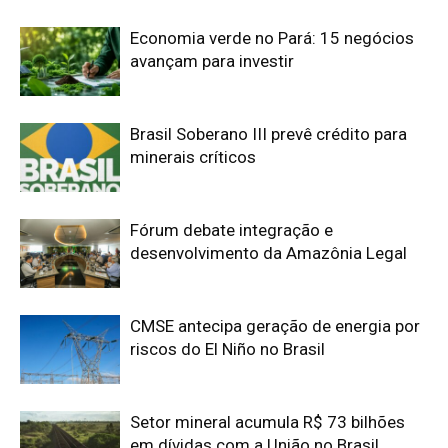
riscos do El Niño no Brasil
Setor mineral acumula R$ 73 bilhões
em dívidas com a União no Brasil
Vale pagará R$ 190,8 milhões em
royalties de Carajás após decisão da
ANM
Edição atual da Revista
Amazônia