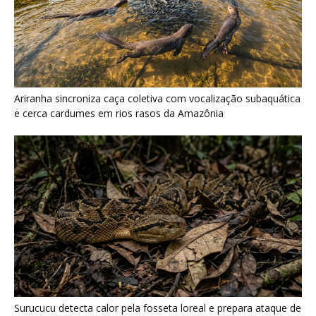
Surucucu detecta calor pela fosseta loreal e prepara ataque de
emboscada no escuro da floresta
Últimas noticias
Quero-quero usa esporão na asa em voo
rasante para afastar animais...
7 de agosto de 2026
Eu entrei no mundo dos sapos e lagartos que
vivem entre...
7 de agosto de 2026