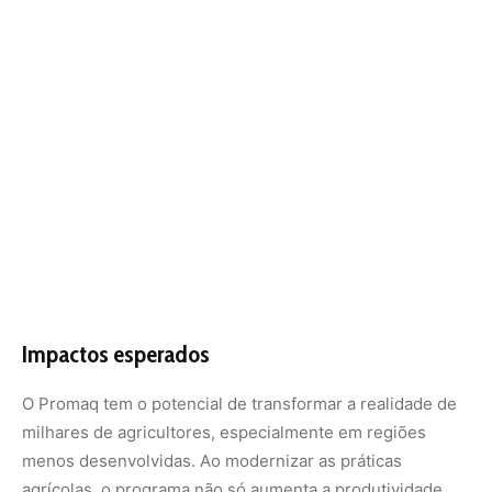
O Promaq tem o potencial de transformar a realidade de
milhares de agricultores, especialmente em regiões
menos desenvolvidas. Ao modernizar as práticas
agrícolas, o programa não só aumenta a produtividade,
mas também melhora a qualidade de vida no campo, gera
empregos e fortalece a economia local. Além disso, a
iniciativa contribui para a segurança alimentar do país, ao
ampliar a capacidade de produção de alimentos.
Com o lançamento do Promaq, o governo federal reforça
seu compromisso com o desenvolvimento sustentável da
agricultura brasileira, alinhando crescimento econômico,
redução de desigualdades e preservação ambiental. O
programa representa um passo importante para
consolidar o Brasil como líder global no setor
agropecuário, garantindo que o campo continue a ser um