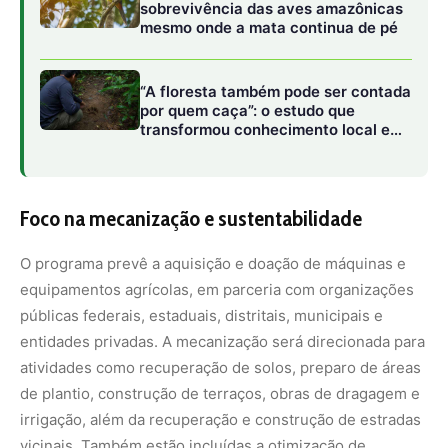
entidades privadas. A mecanização será direcionada para
atividades como recuperação de solos, preparo de áreas
de plantio, construção de terraços, obras de dragagem e
irrigação, além da recuperação e construção de estradas
vicinais. Também estão incluídas a otimização de
colheitas e o beneficiamento de produtos agropecuários.
A modernização do campo não só aumenta a
produtividade, mas também contribui para o
desenvolvimento regional, reduzindo desigualdades
entre áreas mais e menos favorecidas. Por isso, o
Promaq priorizará regiões com maior vulnerabilidade
socioeconômica, baixa mecanização e infraestrutura
precária para o escoamento da produção. Estados e
municípios em situação de emergência ou calamidade
pública também serão atendidos preferencialmente.