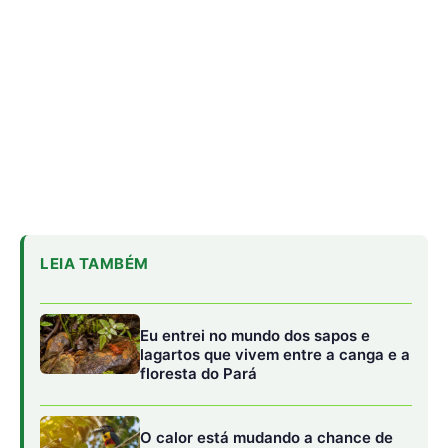
Eu entrei no mundo dos sapos e
lagartos que vivem entre a canga e a
floresta do Pará
O calor está mudando a chance de
sobrevivência das aves amazônicas
mesmo onde a mata continua de pé
“A floresta também pode ser contada
por quem caça”: o estudo que
transformou conhecimento local em
mapa da fauna
Foco na mecanização e sustentabilidade
O programa prevê a aquisição e doação de máquinas e
equipamentos agrícolas, em parceria com organizações
públicas federais, estaduais, distritais, municipais e