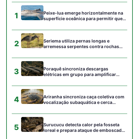
vocalização subaquática e cerca
cardumes em rios rasos da Amazônia
Surucucu detecta calor pela fosseta
5
loreal e prepara ataque de emboscada
no escuro da floresta
Gostou desta reportagem?
Siga a Revista Amazônia no Google News
⭐ SEGUIR AGORA
Relacionado