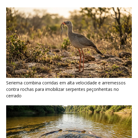
Ariranha sincroniza caça coletiva com vocalização subaquática
e cerca cardumes em rios rasos da Amazônia