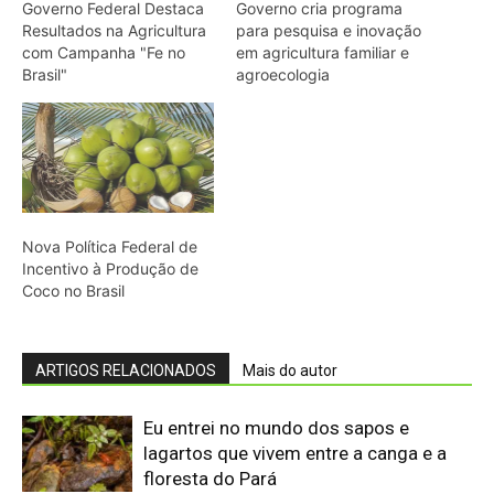
ARTIGOS RELACIONADOS
Mais do autor
Eu entrei no mundo dos sapos e
lagartos que vivem entre a canga e a
floresta do Pará
O calor está mudando a chance de
sobrevivência das aves amazônicas
mesmo onde a mata continua de pé
“A floresta também pode ser contada
por quem caça”: o estudo que
transformou conhecimento local em
mapa da fauna
O que os pequenos mamíferos revelam
quando a floresta vira uma ilha cercada
por pasto