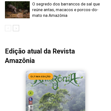
Edição 155
· Julho 2026
📖 Ler agora