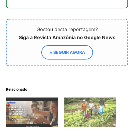
Governo Federal Destaca
Governo cria programa
Resultados na Agricultura
para pesquisa e inovação
com Campanha "Fe no
em agricultura familiar e
Brasil"
agroecologia
Nova Política Federal de
Incentivo à Produção de
Coco no Brasil