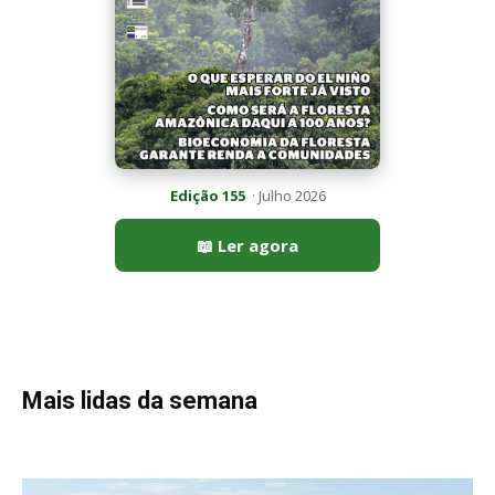
Mais lidas da semana
Peixe-lua emerge horizontalmente na superfície oceânica para
permitir que aves marinhas removam ectoparasitas
acumulados em sua pele