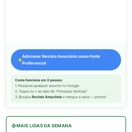
3. Busque
Revista Amazônia
e marque a caixa — pronto!
MAIS LIDAS DA SEMANA
Peixe-lua emerge horizontalmente na
1
superfície oceânica para permitir que
aves marinhas removam ectoparasitas
acumulados em sua pele
Seriema utiliza pernas longas e
2
arremessa serpentes contra rochas
para subjugar presas peçonhentas nos
campos
Poraquê sincroniza descargas
3
elétricas em grupo para amplificar
campo elétrico e atordoar cardumes de
peixes maiores na Amazônia
Ariranha sincroniza caça coletiva com
4