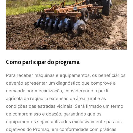
agrícola da região, a extensão da área rural e as
condições das estradas vicinais. Será firmado um termo
de compromisso e doação, garantindo que os
equipamentos sejam utilizados exclusivamente para os
objetivos do Promaq, em conformidade com práticas
agrícolas sustentáveis e normas ambientais.
O programa também visa minimizar impactos negativos
ao meio ambiente, alinhando-se às diretrizes de
sustentabilidade e responsabilidade ambiental. “A
mecanização é essencial para aumentar a eficiência, mas
deve ser feita de forma consciente, respeitando o meio
ambiente e promovendo o desenvolvimento equilibrado”,
destacou o ministro Fávaro.