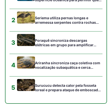
aves marinhas removam ectoparasitas
acumulados em sua pele
Seriema utiliza pernas longas e
2
arremessa serpentes contra rochas
para subjugar presas peçonhentas nos
campos
Poraquê sincroniza descargas
3
elétricas em grupo para amplificar
campo elétrico e atordoar cardumes de
peixes maiores na Amazônia
Ariranha sincroniza caça coletiva com
4
vocalização subaquática e cerca
cardumes em rios rasos da Amazônia
Surucucu detecta calor pela fosseta
5
loreal e prepara ataque de emboscada
no escuro da floresta