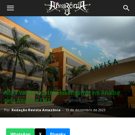
Revista
Amazônia
Nova Vacina Contra Chikungunya em Análise
pela Anvisa e EMA
Por
Redação Revista Amazônia
-
13 de dezembro de 2023
WhatsApp
X
Bluesky