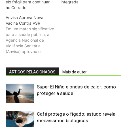
elo frágil para continuar
integrada
no Cerrado
Anvisa Aprova Nova
Vacina Contra VSR
Em um marco significativo
para a saúde pública, a
Agência Nacional de
Vigilância Sanitária
(Anvisa) aprovou o
registro de uma nova
vacina, chamada Arexvy,
nesta segunda-feira (4).
ARTIGOS RELACIONADOS
Mais do autor
Produzida pela empresa
GlaxoSmith Kline, a vacina
é indicada para a
Super El Niño e ondas de calor: como
prevenção da doença do
proteger a saúde
trato respiratório inferior
causada pelo vírus
sincicial respiratório…
Café protege o fígado: estudo revela
mecanismos biológicos