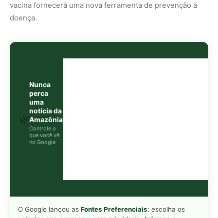
vacina fornecerá uma nova ferramenta de prevenção à
doença.
Nunca
perca
uma
notícia da
🌿
Amazônia
Controle o
que você vê
no Google
O Google lançou as
Fontes Preferenciais
: escolha os