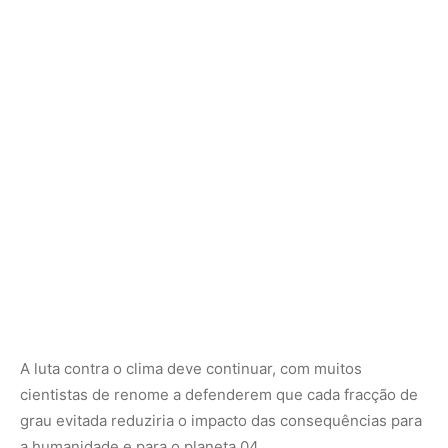
A luta contra o clima deve continuar, com muitos
cientistas de renome a defenderem que cada fracção de
grau evitada reduziria o impacto das consequências para
a humanidade e para o planeta.04
☆ O oceano quebrou recordes de temperatura
todos os dias durante um ano inteiro
Dados do Serviço Climático Copernicus da UE mostram
que o oceano está em sério risco devido a um ano
recorde de calor , com alguns dias apresentando
enormes margens de diferença, relata a BBC.
Causado por fatores que se cruzam, incluindo gases que
aquecem o planeta e o El Niño, o aumento da
temperatura dos nossos mares teve consequências