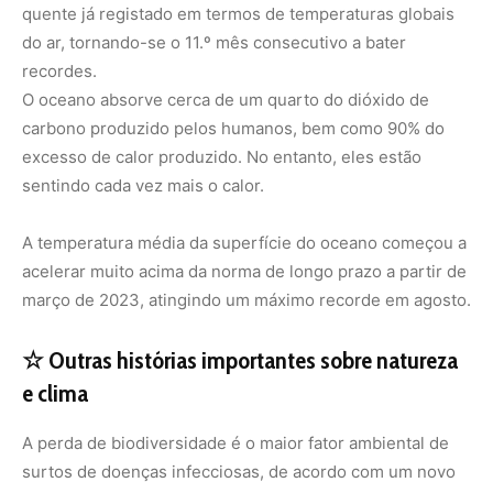
e clima
A perda de biodiversidade é o maior fator ambiental de
surtos de doenças infecciosas, de acordo com um novo
estudo publicado na Nature , relata o The Guardian . Dos
cinco factores de mudança global analisados,
determinou-se que a perda de espécies colocaria o
mundo em maior risco de surtos generalizados de
doenças – seguida pelas alterações climáticas e pela
introdução de espécies não nativas. Acredita-se que a
Venezuela seja o primeiro país a perder todas as suas
geleiras nos tempos modernos. Outrora o lar de seis
deles, o país perdeu agora o seu último glaciar
remanescente – o Glaciar Humboldt, também conhecido
como La Corona – depois de ter encolhido tanto que os
cientistas o reclassificaram como um campo de gelo.