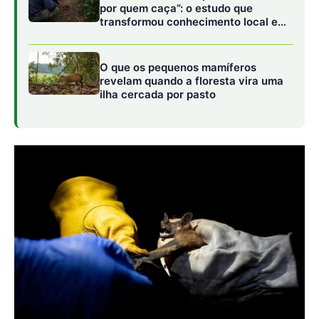
Uma diferença semelhante foi encontrada entre os
sexos. 49% das mulheres cientistas acreditam que a
temperatura global aumentará pelo menos 3°C, em
comparação com 38% dos homens cientistas.
Peter Cox, da
Universidade de Exeter
, disse ao The
Guardian que: “As alterações climáticas não se tornarão
repentinamente perigosas a 1,5°C – já o são. E não será o
‘fim do jogo’ se ultrapassarmos os 2°C, o que podemos
muito bem fazer”.