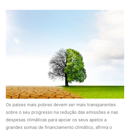
Os países mais pobres devem ser mais transparentes
sobre o seu progresso na redução das emissões e nas
despesas climáticas para apoiar os seus apelos a
grandes somas de financiamento climático, afirma o
presidente das negociações climáticas globais. Depois
de passar pela pior seca em cinco décadas, a Costa Rica
anunciou um plano de racionamento de energia elétrica ,
já que a grave falta de chuvas prejudica a eficiência de
suas hidrelétricas.
☆ Mais sobre a natureza e a crise climática
A indústria automotiva é responsável por 10% das
emissões mundiais de dióxido de carbono, sendo
produtora de 80 milhões de veículos anualmente. À
medida que aumentam as preocupações ambientais,
descubra como o setor está a navegar no impulso da