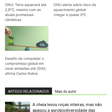
ARTIGOS RELACIONADOS
Mais do autor
A cheia levou roças inteiras, mas não
apagou a agrobiodiversidade das
várzeas amazônicas
“A floresta também pode ser contada
por quem caça”: o estudo que
transformou conhecimento local em
mapa da fauna
O que os pequenos mamíferos revelam
quando a floresta vira uma ilha cercada
por pasto
Eu acompanhei o relógio de um
pequeno primata amazônico e descobri
que o ambiente também marca seu