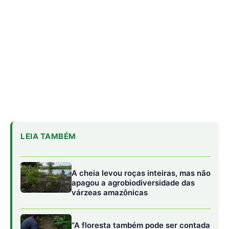
A cheia levou roças inteiras, mas não
apagou a agrobiodiversidade das
várzeas amazônicas
“A floresta também pode ser contada
por quem caça”: o estudo que
transformou conhecimento local em
mapa da fauna
O que os pequenos mamíferos
revelam quando a floresta vira uma
ilha cercada por pasto