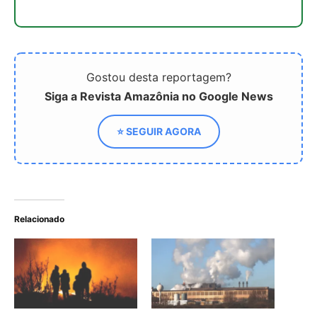
ONU: Terra aquecerá até
ONU alerta sobre risco de
2,9°C, mesmo com as
aquecimento global
atuais promessas
chegar a quase 3ºC
climáticas
Desafio de conquistar o
compromisso global em
zerar emissões até 2040,
afirma Carlos Nobre