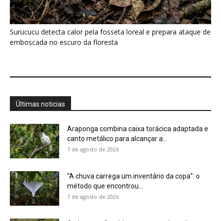
“A chuva carrega um inventário da copa”: o
método que encontrou...
7 de agosto de 2026
Curicaca enfia o bico curvo no solo mole e
encontra presas...
7 de agosto de 2026
A árvore que não deixa a água escapar ajuda
cientistas a...
7 de agosto de 2026
Cândido Rondon não foi apenas explorador: a
história do homem que...
7 de agosto de 2026