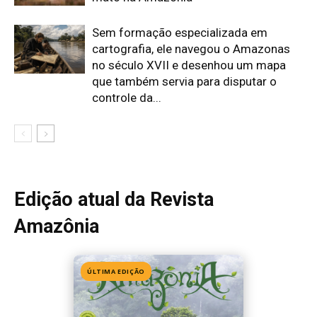
ÚLTIMA EDIÇÃO
Edição 155
· Julho 2026
📖 Ler agora