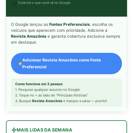
3. Busque
Revista Amazônia
e marque a caixa — pronto!
MAIS LIDAS DA SEMANA
Peixe-lua emerge horizontalmente na
1
superfície oceânica para permitir que
aves marinhas removam ectoparasitas
acumulados em sua pele
Seriema utiliza pernas longas e
2
arremessa serpentes contra rochas
para subjugar presas peçonhentas nos
campos
Poraquê sincroniza descargas
3
elétricas em grupo para amplificar
campo elétrico e atordoar cardumes de
peixes maiores na Amazônia
Ariranha sincroniza caça coletiva com