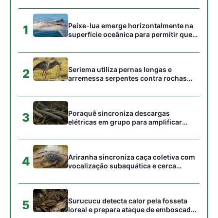
4
vocalização subaquática e cerca
cardumes em rios rasos da Amazônia
Surucucu detecta calor pela fosseta
5
loreal e prepara ataque de emboscada
no escuro da floresta
Gostou desta reportagem?
Siga a Revista Amazônia no Google News
⭐ SEGUIR AGORA
Relacionado