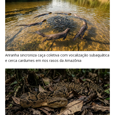
Surucucu detecta calor pela fosseta loreal e prepara ataque de
emboscada no escuro da floresta
Últimas noticias
Araponga combina caixa torácica adaptada e
canto metálico para alcançar a...
7 de agosto de 2026