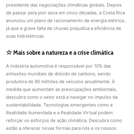
sustentabilidade. Tecnologias emergentes como a
Realidade Aumentada e a Realidade Virtual podem
reforçar os esforços de ação climática. Descubra como
estão a oferecer novas formas para nós e os nossos
líderes nos conectarmos com a crise climática e as suas
soluções. Prevê-se que as alterações climáticas reduzam
os rendimentos médios em quase 20%, prevendo-se que
eventos climáticos mais frequentes e extremos causem
38 biliões de dólares de destruição todos os anos até
meados do século XXI.
SAIBA MAIS:
Programa Natureza Viva retorna após quatro anos de
ausência