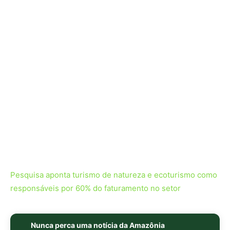
Pesquisa aponta turismo de natureza e ecoturismo como
responsáveis por 60% do faturamento no setor
Nunca perca uma notícia da Amazônia
🌿
Controle o que você vê no Google
O Google lançou as
Fontes Preferenciais
: escolha os
veículos que aparecem com prioridade. Adicione a
Revista Amazônia
e garanta cobertura exclusiva sempre
em destaque.
Adicionar Revista Amazônia como Fonte
Preferencial
Como funciona em 3 passos:
1. Pesquise qualquer assunto no Google
2. Toque no ⭐ ao lado de
"Principais Notícias"