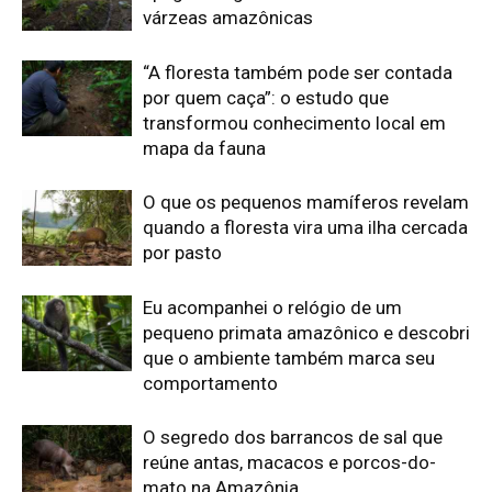
comportamento
O segredo dos barrancos de sal que
reúne antas, macacos e porcos-do-
mato na Amazônia
Sem formação especializada em
cartografia, ele navegou o Amazonas
no século XVII e desenhou um mapa
que também servia para disputar o
controle da...
Edição atual da Revista
Amazônia