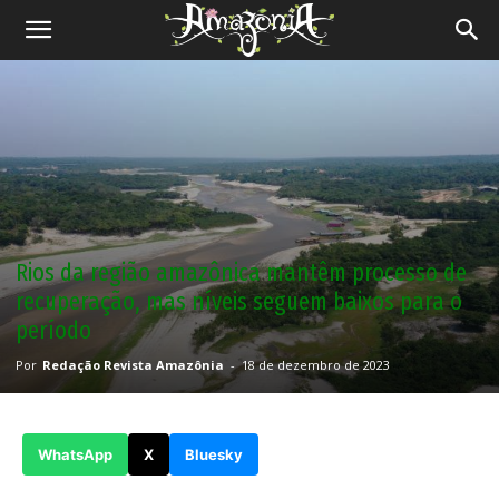
Revista
Amazônia
Rios da região amazônica mantêm processo de
recuperação, mas níveis seguem baixos para o
período
Por
Redação Revista Amazônia
-
18 de dezembro de 2023
WhatsApp
X
Bluesky