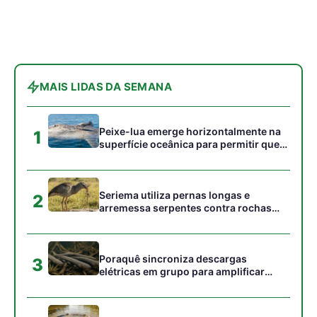
MAIS LIDAS DA SEMANA
Peixe-lua emerge horizontalmente na
1
superfície oceânica para permitir que
aves marinhas removam ectoparasitas
acumulados em sua pele
Seriema utiliza pernas longas e
2
arremessa serpentes contra rochas
para subjugar presas peçonhentas nos
campos
Poraquê sincroniza descargas
3
elétricas em grupo para amplificar
campo elétrico e atordoar cardumes de
peixes maiores na Amazônia