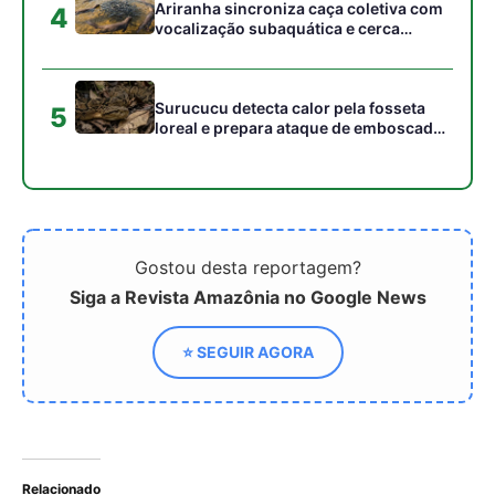
Ariranha sincroniza caça coletiva com
4
vocalização subaquática e cerca
cardumes em rios rasos da Amazônia
Surucucu detecta calor pela fosseta
5
loreal e prepara ataque de emboscada
no escuro da floresta
Gostou desta reportagem?
Siga a Revista Amazônia no Google News
⭐ SEGUIR AGORA
Relacionado