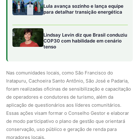
aplicação de questionários aos líderes comunitários.
Essas ações visam formar o Conselho Gestor e elaborar
de modo participativo o plano de gestão que orientará
conservação, uso público e geração de renda para
moradores locais.
O presidente do Ideflor-Bio, Nilson Pinto, reforça que
essa etapa vai além da construção física da base. “É o
início de uma jornada para transformar um patrimônio
natural único em um espaço de conhecimento, turismo
responsável e geração de oportunidades para as
comunidades locais”, afirmou . Já para a coordenadora de
projetos da FAS, Juliane Menezes, essa fase consolida a
transição do plano para a execução, com protagonismo
da sociedade local e integração entre pesquisa,
conservação e desenvolvimento sustentável.