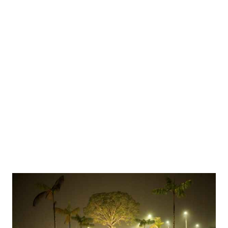
Divulgação – SETUR
SAIBA MAIS:
Belém inaugura o Parque de Bioeconomia e
reposiciona o Pará no mapa da economia verde
Criado em setembro de 2024 no município de Almeirim
(PA), o Parque protege aproximadamente 560 mil