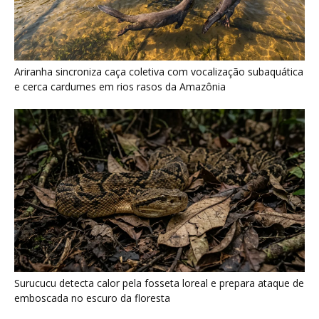
Surucucu detecta calor pela fosseta loreal e prepara ataque de
emboscada no escuro da floresta
Últimas noticias
Cândido Rondon não foi apenas explorador: a
história do homem que...
7 de agosto de 2026
O fogo, a mandioca e a memória: como a
cozinha ancestral...
7 de agosto de 2026