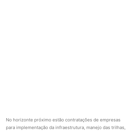
No horizonte próximo estão contratações de empresas
para implementação da infraestrutura, manejo das trilhas,
continuidade das oficinas locais e visitas de
monitoramento. A expectativa é que o uso público seja
ativado de forma gradual, sob governança compartilhada,
garantindo que o grande espetáculo natural permaneça
intacto.
Para a Amazônia, a mensagem é clara: proteger não
significa isolar, mas integrar — a ciência, a conservação e
as pessoas que vivem na floresta. O Parque Estadual das
Árvores Gigantes da Amazônia surge com ambição e
responsabilidade para se tornar um legado — de
biodiversidade, de desenvolvimento e de futuro.