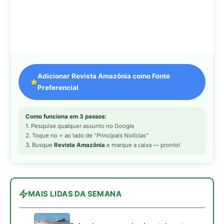
MAIS LIDAS DA SEMANA
Peixe-lua emerge horizontalmente na
1
superfície oceânica para permitir que
aves marinhas removam ectoparasitas
acumulados em sua pele
Seriema utiliza pernas longas e
2
arremessa serpentes contra rochas
para subjugar presas peçonhentas nos
campos
Poraquê sincroniza descargas
3
elétricas em grupo para amplificar
campo elétrico e atordoar cardumes de
peixes maiores na Amazônia
Ariranha sincroniza caça coletiva com
4
vocalização subaquática e cerca
cardumes em rios rasos da Amazônia