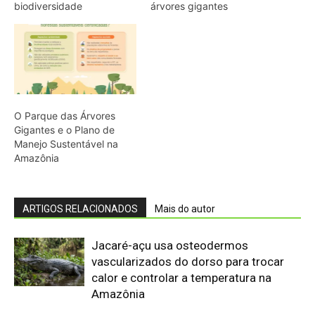
Jacaré-açu usa osteodermos
vascularizados do dorso para trocar
calor e controlar a temperatura na
Amazônia
Quero-quero usa esporão na asa em
voo rasante para afastar animais
maiores e proteger o ninho camuflado
no campo
Minerais críticos ganham Investor Day
na EXPOSIBRAM 2026
Filhotes de tartaruga-da-amazônia
vocalizam dentro do ovo e sincronizam
a saída coletiva do ninho até a água