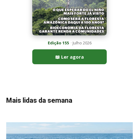
Peixe-lua emerge horizontalmente na superfície oceânica para
permitir que aves marinhas removam ectoparasitas
acumulados em sua pele