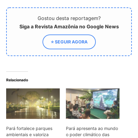
Pará fortalece parques
Pará apresenta ao mundo
ambientais e valoriza
o poder climático das
biodiversidade
árvores gigantes
O Parque das Árvores
Gigantes e o Plano de
Manejo Sustentável na
Amazônia
ARTIGOS RELACIONADOS
Mais do autor