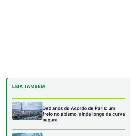
Dez anos do Acordo de Paris: um
freio no abismo, ainda longe da curva
segura
Lula avança sozinho e lança equipe
para detalhar transição energética
Lindsay Levin diz que Brasil conduziu
COP30 com habilidade em cenário
tenso
Nas comunidades locais, como São Francisco do
Iratapuru, Cachoeira Santo Antônio, São José e Padaria,
foram realizadas oficinas de sensibilização e capacitação
de operadores e condutores de turismo, além da