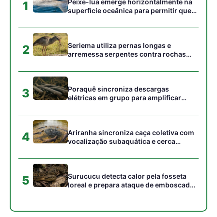
Surucucu detecta calor pela fosseta
5
loreal e prepara ataque de emboscada
no escuro da floresta
Gostou desta reportagem?
Siga a Revista Amazônia no Google News
⭐ SEGUIR AGORA
Relacionado