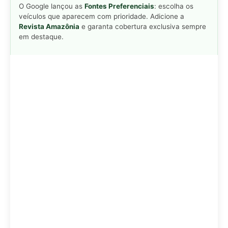
Adicionar Revista Amazônia como Fonte
Preferencial
Como funciona em 3 passos:
1. Pesquise qualquer assunto no Google
2. Toque no ⭐ ao lado de
"Principais Notícias"
3. Busque
Revista Amazônia
e marque a caixa — pronto!