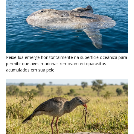
Seriema utiliza pernas longas e arremessa serpentes contra
rochas para subjugar presas peçonhentas nos campos