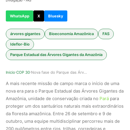
Divulgação - FAS
WhatsApp
X
Bluesky
árvores gigantes
Bioeconomia Amazônica
FAS
Ideflor-Bio
Parque Estadual das Árvores Gigantes da Amazônia
Inicio
COP 30
Nova fase do Parque das Árvores Gigantes impuls…
›
›
A mais recente missão de campo marca o início de uma
nova era para o Parque Estadual das Árvores Gigantes da
Amazônia, unidade de conservação criada no
Pará
para
proteger um dos santuários naturais mais extraordinários
da floresta amazônica. Entre 26 de setembro e 9 de
outubro, uma equipe multidisciplinar percorreu mais de
200 quilômetros entre rios, trilhas, corredeiras e