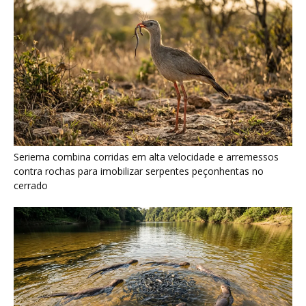
Ariranha sincroniza caça coletiva com vocalização subaquática
e cerca cardumes em rios rasos da Amazônia