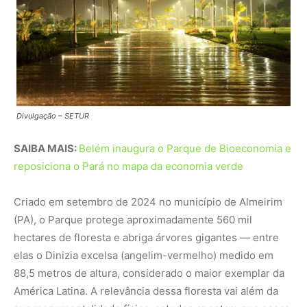
hectares de floresta e abriga árvores gigantes — entre
elas o Dinizia excelsa (angelim-vermelho) medido em
88,5 metros de altura, considerado o maior exemplar da
América Latina. A relevância dessa floresta vai além da
sua monumentalidade física: estudos apontam que essas
árvores desempenham papel estratégico na captura de
carbono, além de manterem ecossistemas complexos e
vulneráveis.
Agora, com a infraestrutura em planejamento e a
participação comunitária em curso, o parque se posiciona
como um novo modelo de conservação na Amazônia —
que combina proteção ambiental, turismo, pesquisa
científica e benefícios socioeconômicos para moradores
tradicionais. Do acesso à floresta até os trilhos de
aventura e observação de natureza, a proposta visa
tornar real o valor da floresta de pé.