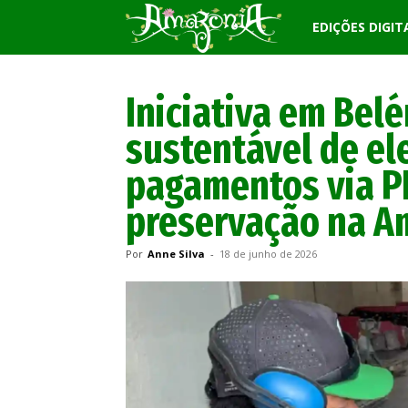
Revista
EDIÇÕES DIGIT
Amazônia
Iniciativa em Bel
sustentável de el
pagamentos via PI
preservação na A
Por
Anne Silva
-
18 de junho de 2026