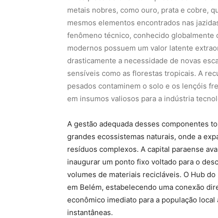
metais nobres, como ouro, prata e cobre, 
mesmos elementos encontrados nas jazidas
fenômeno técnico, conhecido globalmente 
modernos possuem um valor latente extraord
drasticamente a necessidade de novas esc
sensíveis como as florestas tropicais. A r
pesados contaminem o solo e os lençóis fr
em insumos valiosos para a indústria tecno
A gestão adequada desses componentes tor
grandes ecossistemas naturais, onde a exp
resíduos complexos. A capital paraense avan
inaugurar um ponto fixo voltado para o des
volumes de materiais recicláveis. O Hub d
em Belém, estabelecendo uma conexão diret
econômico imediato para a população local a
instantâneas.