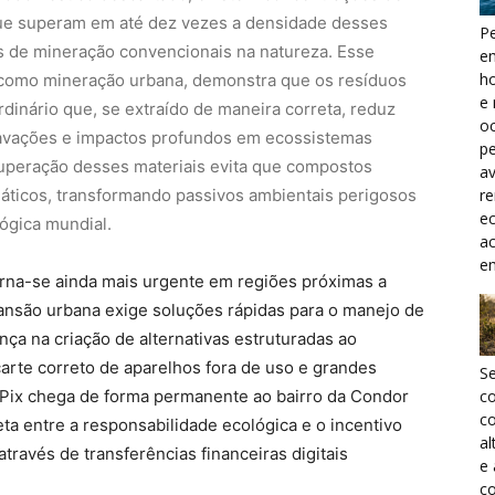
que superam em até dez vezes a densidade desses
Pe
 de mineração convencionais na natureza. Esse
e
h
como mineração urbana, demonstra que os resíduos
e 
inário que, se extraído de maneira correta, reduz
oc
avações e impactos profundos em ecossistemas
pe
ecuperação desses materiais evita que compostos
a
r
eáticos, transformando passivos ambientais perigosos
ec
lógica mundial.
a
e
na-se ainda mais urgente em regiões próximas a
ansão urbana exige soluções rápidas para o manejo de
ça na criação de alternativas estruturadas ao
carte correto de aparelhos fora de uso e grandes
S
o Pix chega de forma permanente ao bairro da Condor
c
co
a entre a responsabilidade ecológica e o incentivo
al
través de transferências financeiras digitais
e
co