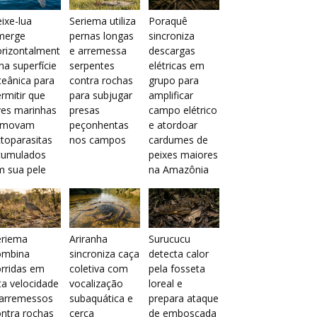
ixe-lua
Seriema utiliza
Poraquê
merge
pernas longas
sincroniza
orizontalment
e arremessa
descargas
na superfície
serpentes
elétricas em
eânica para
contra rochas
grupo para
rmitir que
para subjugar
amplificar
ves marinhas
presas
campo elétrico
emovam
peçonhentas
e atordoar
toparasitas
nos campos
cardumes de
cumulados
peixes maiores
m sua pele
na Amazônia
eriema
Ariranha
Surucucu
ombina
sincroniza caça
detecta calor
rridas em
coletiva com
pela fosseta
ta velocidade
vocalização
loreal e
 arremessos
subaquática e
prepara ataque
ntra rochas
cerca
de emboscada