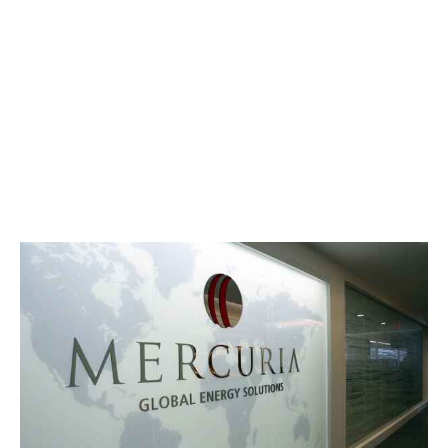
Celso Fiori, líder de soluções baseadas na natureza da
Mercuria no Brasil, destaca que a aposta nos créditos
jurisdicionais não é apenas uma oportunidade comercial,
mas também um fator determinante para aprimorar
políticas públicas e envolver as comunidades locais na
luta contra o desmatamento. Segundo ele, o incentivo
financeiro derivado da venda desses créditos impulsiona
a implementação de estratégias eficazes para reduzir as
emissões de CO2, garantindo benefícios ambientais e