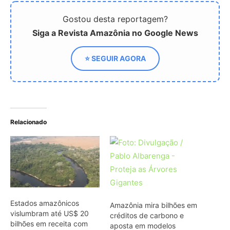
Estados amazônicos
Amazônia mira bilhões em
vislumbram até US$ 20
créditos de carbono e
bilhões em receita com
aposta em modelos
créditos de carbono até
jurisdicionais
2030
Governador do Tocantins
destacar potencial
econômico sustentável de
seu estado em eventos na
Suíça