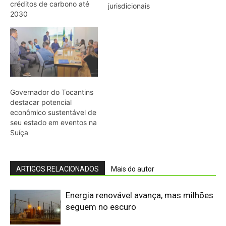
ARTIGOS RELACIONADOS
Mais do autor
Energia renovável avança, mas milhões
seguem no escuro
Sem formação especializada em
cartografia, ele navegou o Amazonas
no século XVII e desenhou um mapa
que também servia para disputar o
controle da...
Biodiversidade brasileira ganha rede
para inovar em alimentos
O conde italiano que viveu 43 anos na
Amazônia criou um dicionário capaz de
guardar peixes, estrelas, rituais e uma