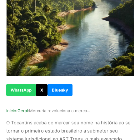
WhatsApp
X
Bluesky
Inicio
Geral
Mercuria revoluciona o mercado de créditos de c…
›
›
O Tocantins acaba de marcar seu nome na história ao se
tornar o primeiro estado brasileiro a submeter seu
sistema jurisdicional ao ART Trees, o mais avançado