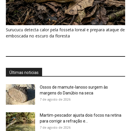
7 de agosto de 2026
Martim-pescador ajusta dois focos na retina
para corrigir a refração e...
7 de agosto de 2026
Energia renovável avança, mas milhões
seguem no escuro
7 de agosto de 2026
Bico do tucano-toco atua como radiador e
dissipa calor pela circulação...
7 de agosto de 2026
Casal de joão-de-barro constrói ninho novo a
cada estação e deixa...
7 de agosto de 2026