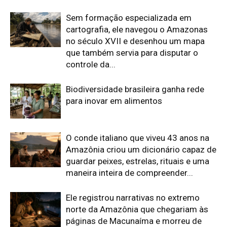
maneira inteira de compreender...
Ele registrou narrativas no extremo
norte da Amazônia que chegariam às
páginas de Macunaíma e morreu de
malária ao retornar para uma nova
expedição
O alemão que recebeu um novo nome
entre os Guarani passou décadas
registrando povos indígenas e
desenhou um mapa que tentou reunir
séculos de...
Edição atual da Revista