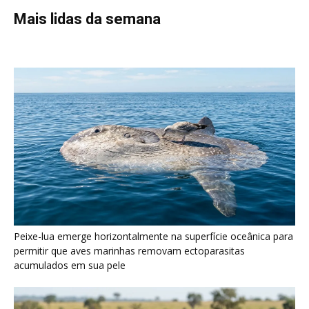
Peixe-lua emerge horizontalmente na superfície oceânica para
permitir que aves marinhas removam ectoparasitas
acumulados em sua pele
Seriema utiliza pernas longas e arremessa serpentes contra
rochas para subjugar presas peçonhentas nos campos