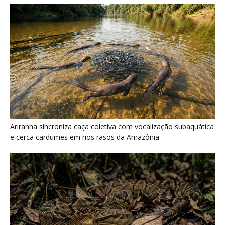
Surucucu detecta calor pela fosseta loreal e prepara ataque de
emboscada no escuro da floresta
Últimas noticias
Ossos de mamute-lanoso surgem às
margens do Danúbio na seca