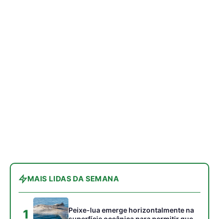
MAIS LIDAS DA SEMANA
Peixe-lua emerge horizontalmente na
1
superfície oceânica para permitir que
aves marinhas removam ectoparasitas
acumulados em sua pele
Seriema utiliza pernas longas e
2
arremessa serpentes contra rochas
para subjugar presas peçonhentas nos
campos
Poraquê sincroniza descargas
3
elétricas em grupo para amplificar
campo elétrico e atordoar cardumes de
peixes maiores na Amazônia
Ariranha sincroniza caça coletiva com
4
vocalização subaquática e cerca
cardumes em rios rasos da Amazônia