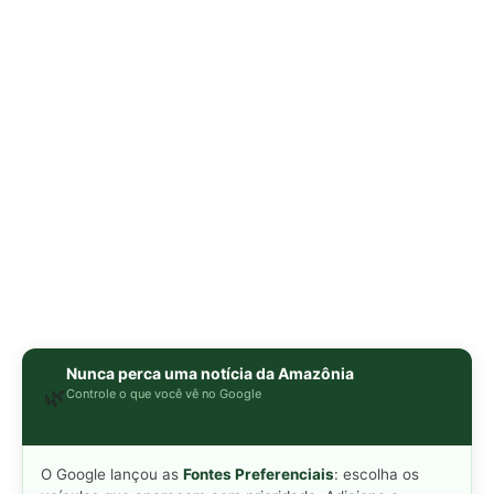
Nunca perca uma notícia da Amazônia
🌿
Controle o que você vê no Google
O Google lançou as
Fontes Preferenciais
: escolha os
veículos que aparecem com prioridade. Adicione a
Revista Amazônia
e garanta cobertura exclusiva sempre
em destaque.
Adicionar Revista Amazônia como Fonte
Preferencial
Como funciona em 3 passos:
1. Pesquise qualquer assunto no Google
2. Toque no ⭐ ao lado de
"Principais Notícias"
3. Busque
Revista Amazônia
e marque a caixa — pronto!