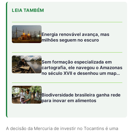
para inovar em alimentos
A decisão da Mercuria de investir no Tocantins é uma
prova do potencial da região no combate ao
desmatamento e na preservação ambiental. Até o
momento, a companhia já injetou R$ 14 milhões no
estado, financiando iniciativas como combate a
incêndios, implementação de sistemas de monitoramento
automatizado e o fortalecimento de programas de
regularização ambiental. A expectativa é que, até 2030, o
estado gere mais de 50 milhões de créditos de carbono,
movimentando uma receita estimada acima de R$ 2,5
bilhões.
ART Trees