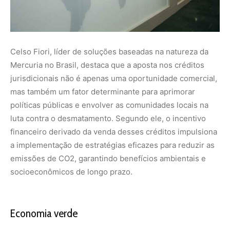
socioeconômicos de longo prazo.
Economia verde
A revolução sustentável promovida pela Mercuria no
Tocantins demonstra que os créditos de carbono
jurisdicionais são uma ferramenta poderosa para
alavancar a economia verde. O estado brasileiro não
apenas assume protagonismo na agenda climática global,
mas também prova que desenvolvimento econômico e
conservação ambiental podem caminhar juntos. Com
investimentos visionários e inovação, o futuro
sustentável está sendo moldado agora.