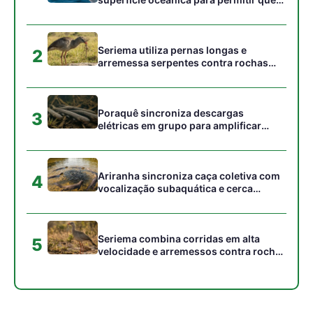
Seriema combina corridas em alta
5
velocidade e arremessos contra rochas
para imobilizar serpentes peçonhentas
no cerrado
Gostou desta reportagem?
Siga a Revista Amazônia no Google News
⭐ SEGUIR AGORA
Relacionado