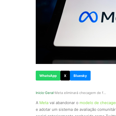
WhatsApp
X
Bluesky
Inicio
Geral
Meta eliminará checagem de fatos nos EUA e adot…
›
›
A
Meta
vai abandonar o
modelo de checag
e adotar um sistema de avaliação comunitá