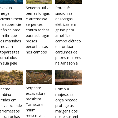
ixe-lua
Seriema utiliza
Poraquê
merge
pernas longas
sincroniza
orizontalment
e arremessa
descargas
na superfície
serpentes
elétricas em
eânica para
contra rochas
grupo para
rmitir que
para subjugar
amplificar
ves marinhas
presas
campo elétrico
emovam
peçonhentas
e atordoar
toparasitas
nos campos
cardumes de
cumulados
peixes maiores
m sua pele
na Amazônia
Serpente
eriema
Como a
escavadora
ombina
majestosa
brasileira
rridas em
onça pintada
Tametara
ta velocidade
protege as
mirim
 arremessos
margens dos
reescreve a
ntra rochas
rios e sustenta