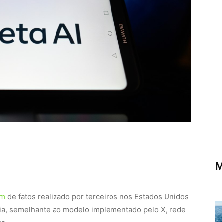
M
em
de fatos realizado por terceiros nos Estados Unidos
ria, semelhante ao modelo implementado pelo X, rede