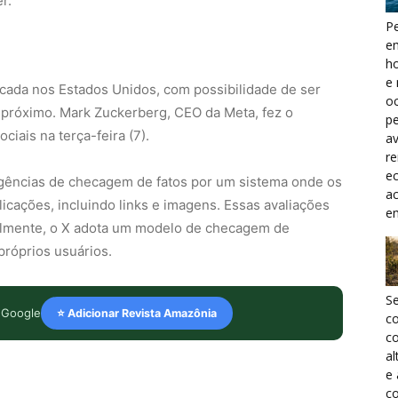
r.
Pe
e
h
e 
cada nos Estados Unidos, com possibilidade de ser
oc
 próximo. Mark Zuckerberg, CEO da Meta, fez o
pe
iais na terça-feira (7).
a
r
ec
gências de checagem de fatos por um sistema onde os
a
icações, incluindo links e imagens. Essas avaliações
e
almente, o X adota um modelo de checagem de
próprios usuários.
S
 Google
⭐ Adicionar Revista Amazônia
c
co
al
e
co