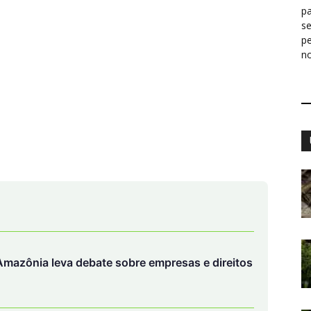
pa
s
p
n
mazônia leva debate sobre empresas e direitos
ca de 100kms por hora destruiu um gigante
o Brasil e apagou uma cidade gaúcha inteira
 que está ganhando cada vez mais fama nos