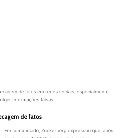
checagem de fatos em redes sociais, especialmente
vulgar informações falsas.
hecagem de fatos
Em comunicado, Zuckerberg expressou que, após
as eleições de 2016, houve uma grande
preocupação com as fake news, com muitos
apontando a disseminação de informações falsas
como uma ameaça à democracia. “Tentamos de boa-
fé endereçar essas preocupações, mas os
checadores de fatos acabaram se tornando
politicamente tendenciosos, o que prejudicou mais