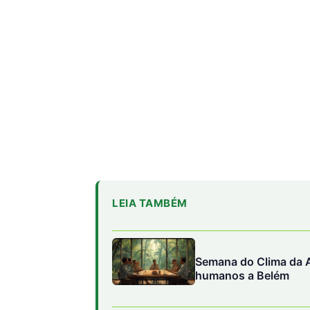
LEIA TAMBÉM
Semana do Clima da A
humanos a Belém
Como a fúria climáti
eólico na fronteira d
O tempero amazônico