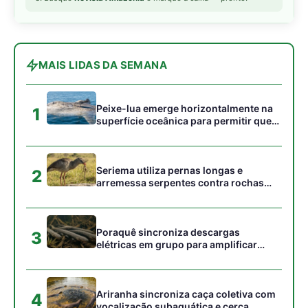
MAIS LIDAS DA SEMANA
Peixe-lua emerge horizontalmente na
1
superfície oceânica para permitir que
aves marinhas removam ectoparasitas
acumulados em sua pele
Seriema utiliza pernas longas e
2
arremessa serpentes contra rochas
para subjugar presas peçonhentas nos
campos
Poraquê sincroniza descargas
3
elétricas em grupo para amplificar
campo elétrico e atordoar cardumes de
peixes maiores na Amazônia
Ariranha sincroniza caça coletiva com
4
vocalização subaquática e cerca