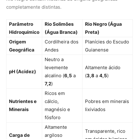
completamente distintas.
Parâmetro
Rio Solimões
Rio Negro (Água
Hidroquímico
(Água Branca)
Preta)
Origem
Cordilheira dos
Planícies do Escudo
Geográfica
Andes
Guianense
Neutro a
levemente
Altamente ácido
pH (Acidez)
alcalino (
6,5
a
(
3,8
a
4,5
)
7,2
)
Ricos em
Nutrientes e
cálcio,
Pobres em minerais
Minerais
magnésio e
lixiviados
fósforo
Altamente
Transparente, rico
Carga de
argiloso