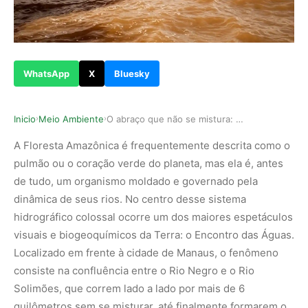
WhatsApp
X
Bluesky
Inicio
Meio Ambiente
O abraço que não se mistura: como o Encontro da…
›
›
A Floresta Amazônica é frequentemente descrita como o
pulmão ou o coração verde do planeta, mas ela é, antes
de tudo, um organismo moldado e governado pela
dinâmica de seus rios. No centro desse sistema
hidrográfico colossal ocorre um dos maiores espetáculos
visuais e biogeoquímicos da Terra: o Encontro das Águas.
Localizado em frente à cidade de Manaus, o fenômeno
consiste na confluência entre o Rio Negro e o Rio
Solimões, que correm lado a lado por mais de 6
quilômetros sem se misturar, até finalmente formarem o