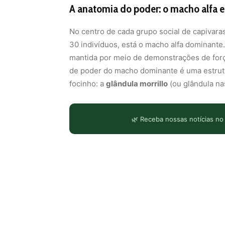
A anatomia do poder: o macho alfa e
No centro de cada grupo social de capivara
30 indivíduos, está o macho alfa dominante. 
mantida por meio de demonstrações de força 
de poder do macho dominante é uma estrutu
focinho: a
glândula morrillo
(ou glândula nas
🌿 Receba nossas notícias no