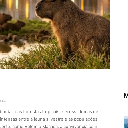
M
Os Senhores das Margens como a capivara organiz…
bordas das florestas tropicais e ecossistemas de
intensas entre a fauna silvestre e as populações
Norte, como Belém e Macapá, a convivência com