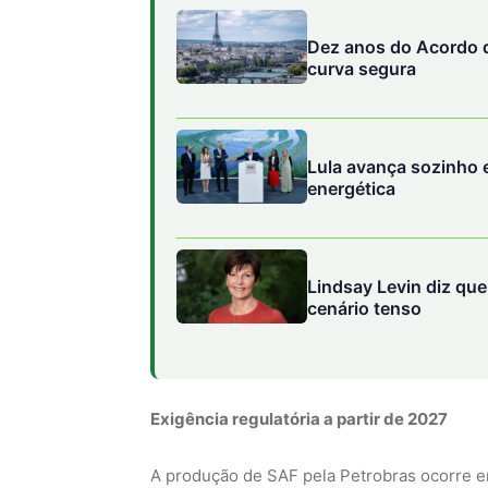
energética
Lindsay Levin diz qu
cenário tenso
Exigência regulatória a partir de 2027
A produção de SAF pela Petrobras ocorre 
Futuro, já aprovada, determina que, a partir
obrigatoriamente combustíveis com conteúdo
exigências do CORSIA (Carbon Offsetting an
programa da Organização da Aviação Civil I
das emissões do setor.