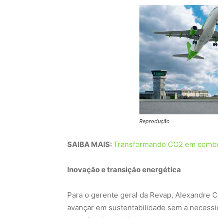
Reprodução
SAIBA MAIS:
Transformando CO2 em combu
Inovação e transição energética
Para o gerente geral da Revap, Alexandre Co
avançar em sustentabilidade sem a necessid
uma abordagem de menor custo para a prod
utiliza os ativos existentes”, afirmou.