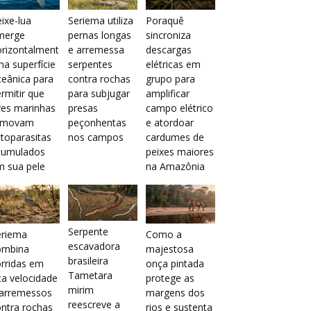
ixe-lua
Seriema utiliza
Poraquê
merge
pernas longas
sincroniza
orizontalment
e arremessa
descargas
na superfície
serpentes
elétricas em
eânica para
contra rochas
grupo para
rmitir que
para subjugar
amplificar
ves marinhas
presas
campo elétrico
emovam
peçonhentas
e atordoar
toparasitas
nos campos
cardumes de
cumulados
peixes maiores
m sua pele
na Amazônia
Serpente
eriema
Como a
escavadora
ombina
majestosa
brasileira
rridas em
onça pintada
Tametara
ta velocidade
protege as
mirim
 arremessos
margens dos
reescreve a
ntra rochas
rios e sustenta