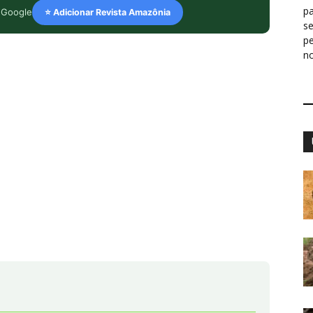
pa
 Google
⭐ Adicionar Revista Amazônia
s
p
n
e Paris: um freio no abismo, ainda longe da
 lança equipe para detalhar transição