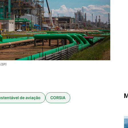
 (SP)
M
stentável de aviação
CORSIA