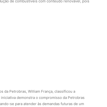
s da Petrobras, William França, classificou a
 iniciativa demonstra o compromisso da Petrobras
arando-se para atender às demandas futuras de um
 (Reduc), no Rio de Janeiro, já recebeu autorização da
e Biocombustíveis (ANP) para incorporar até 1,2% de