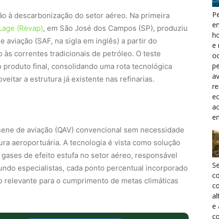
Pe
ão à descarbonização do setor aéreo. Na primeira
e
Lage (Revap)
, em São José dos Campos (SP), produziu
h
 aviação (SAF, na sigla em inglês) a partir do
e 
às correntes tradicionais de petróleo. O teste
oc
pe
 produto final, consolidando uma rota tecnológica
a
eitar a estrutura já existente nas refinarias.
r
ec
a
e
sene de aviação (QAV) convencional sem necessidade
ra aeroportuária. A tecnologia é vista como solução
 gases de efeito estufa no setor aéreo, responsável
S
undo especialistas, cada ponto percentual incorporado
c
o relevante para o cumprimento de metas climáticas
co
al
e
co