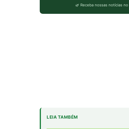
🌿 Receba nossas notícias no
LEIA TAMBÉM
Dez anos do Acordo d
curva segura
Lula avança sozinho e