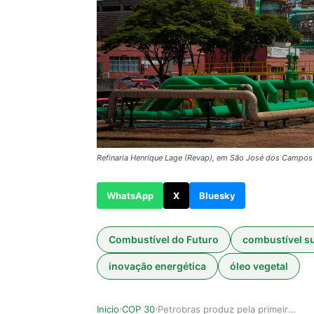
Refinaria Henrique Lage (Revap), em São José dos Campos
WhatsApp
X
Bluesky
Combustível do Futuro
combustível su
inovação energética
óleo vegetal
Inicio
COP 30
Petrobras produz pela primeira vez combustível …
›
›