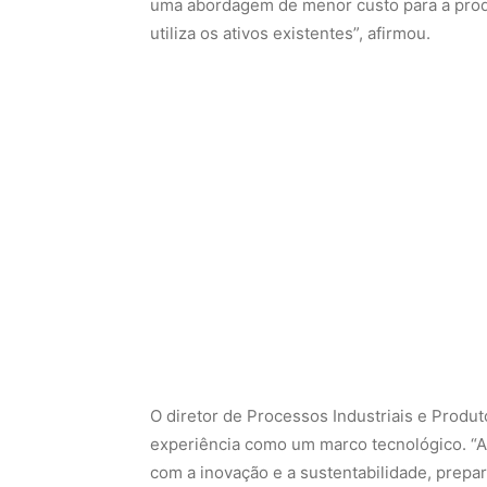
O diretor de Processos Industriais e Produto
experiência como um marco tecnológico. “A
com a inovação e a sustentabilidade, prep
setor aéreo mais sustentável”, disse.
Próximos passos
Além da Revap, a Refinaria Duque de Caxias
Agência Nacional de Petróleo, Gás Natural 