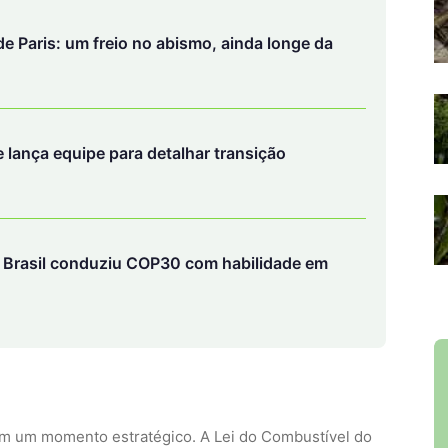
e Brasil conduziu COP30 com habilidade em
em um momento estratégico. A Lei do Combustível do
 de 2027, companhias aéreas no Brasil terão de utilizar
 renovável. Além disso, o país precisa atender às
d Reduction Scheme for International Aviation),
nternacional (OACI) voltado à redução e compensação