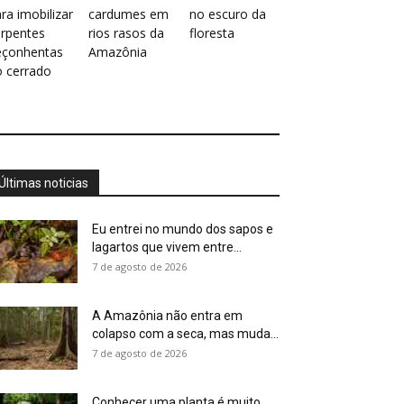
ra imobilizar
cardumes em
no escuro da
erpentes
rios rasos da
floresta
eçonhentas
Amazônia
o cerrado
Últimas noticias
Eu entrei no mundo dos sapos e
lagartos que vivem entre...
7 de agosto de 2026
A Amazônia não entra em
colapso com a seca, mas muda...
7 de agosto de 2026
Conhecer uma planta é muito