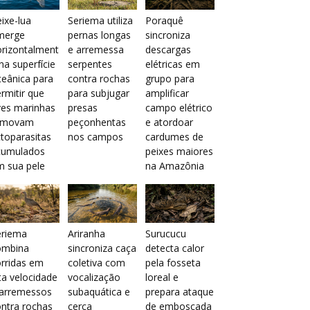
ixe-lua
Seriema utiliza
Poraquê
merge
pernas longas
sincroniza
orizontalment
e arremessa
descargas
na superfície
serpentes
elétricas em
eânica para
contra rochas
grupo para
rmitir que
para subjugar
amplificar
ves marinhas
presas
campo elétrico
emovam
peçonhentas
e atordoar
toparasitas
nos campos
cardumes de
cumulados
peixes maiores
m sua pele
na Amazônia
eriema
Ariranha
Surucucu
ombina
sincroniza caça
detecta calor
rridas em
coletiva com
pela fosseta
ta velocidade
vocalização
loreal e
 arremessos
subaquática e
prepara ataque
ntra rochas
cerca
de emboscada