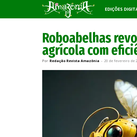
Revista
EDIÇÕES DIGIT
Amazônia
Roboabelhas revo
agrícola com efic
Por
Redação Revista Amazônia
-
20 de fevereiro de 