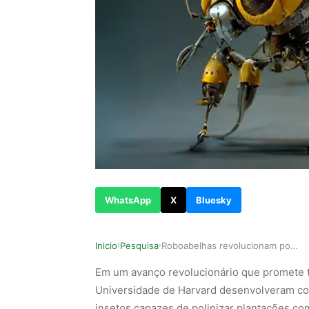
WhatsApp
X
Bluesky
Inicio
Pesquisa
Roboabelhas revolucionam polinização agrícola c…
›
›
Em um avanço revolucionário que promete tr
Universidade de Harvard desenvolveram c
insetos capazes de polinizar plantações co