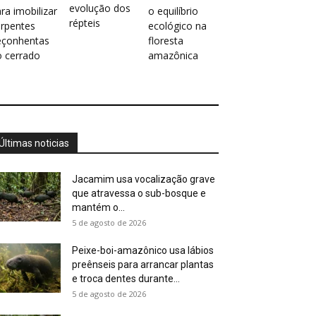
evolução dos
ra imobilizar
o equilíbrio
répteis
erpentes
ecológico na
eçonhentas
floresta
o cerrado
amazônica
Últimas noticias
Jacamim usa vocalização grave
que atravessa o sub-bosque e
mantém o...
5 de agosto de 2026
Peixe-boi-amazônico usa lábios
preênseis para arrancar plantas
e troca dentes durante...
5 de agosto de 2026