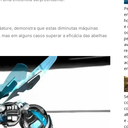
Pe
e
h
e 
 Nature, demonstra que estas diminutas máquinas
oc
mas em alguns casos superar a eficácia das abelhas
pe
a
r
ec
a
e
S
c
co
al
e
co