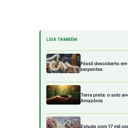
LEIA TAMBÉM
Fóssil descoberto em 
serpentes
Terra preta: o solo a
Amazônia
Estudo com 17 mil con