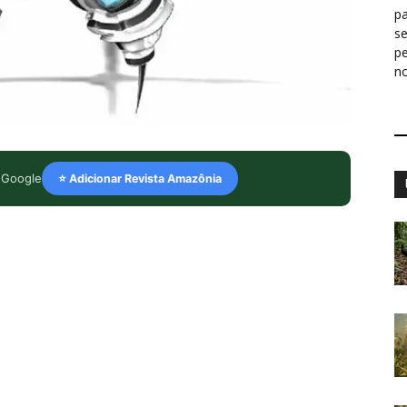
pa
s
p
n
 Google
⭐ Adicionar Revista Amazônia