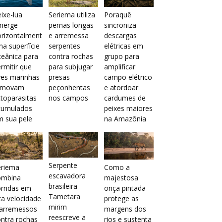
ixe-lua
Seriema utiliza
Poraquê
merge
pernas longas
sincroniza
orizontalment
e arremessa
descargas
na superfície
serpentes
elétricas em
eânica para
contra rochas
grupo para
rmitir que
para subjugar
amplificar
ves marinhas
presas
campo elétrico
emovam
peçonhentas
e atordoar
toparasitas
nos campos
cardumes de
cumulados
peixes maiores
m sua pele
na Amazônia
Serpente
eriema
Como a
escavadora
ombina
majestosa
brasileira
rridas em
onça pintada
Tametara
ta velocidade
protege as
mirim
 arremessos
margens dos
reescreve a
ntra rochas
rios e sustenta