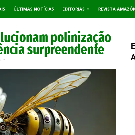
AIS
ÚLTIMAS NOTÍCIAS
EDITORIAS
REVISTA AMAZÔ
lucionam polinização
iência surpreendente
E
2025