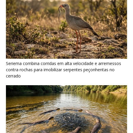
Ariranha sincroniza caça coletiva com vocalização subaquática
e cerca cardumes em rios rasos da Amazônia