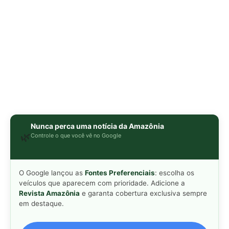
O Google lançou as
Fontes Preferenciais
: escolha os
veículos que aparecem com prioridade. Adicione a
Revista Amazônia
e garanta cobertura exclusiva sempre
em destaque.
Adicionar Revista Amazônia como Fonte
Preferencial
Como funciona em 3 passos:
1. Pesquise qualquer assunto no Google
2. Toque no ⭐ ao lado de
"Principais Notícias"
3. Busque
Revista Amazônia
e marque a caixa — pronto!
WEB STORY
📱
Veja esta matéria em
Ver Web Story →
formato visual e rápido