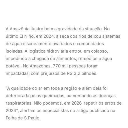
deteriorada pelas queimadas, aumentando as doenças
respiratórias. Não podemos, em 2026, repetir os erros de
2024”, alertam os especialistas no artigo publicado na
Folha de S.Paulo.
Manaus e a vulnerabilidade urbana
Manaus, maior cidade amazônica, enfrentou cheias
recordes em 2021 e 2022, com impactos severos. A
vulnerabilidade social provocada pela destruição de
moradias, seguida de altas temperaturas nas favelas
onde vivem 53,9% da população, é descrita como
insustentável. A infraestrutura urbana não suporta as
chuvas que elevam os níveis dos igarapés.