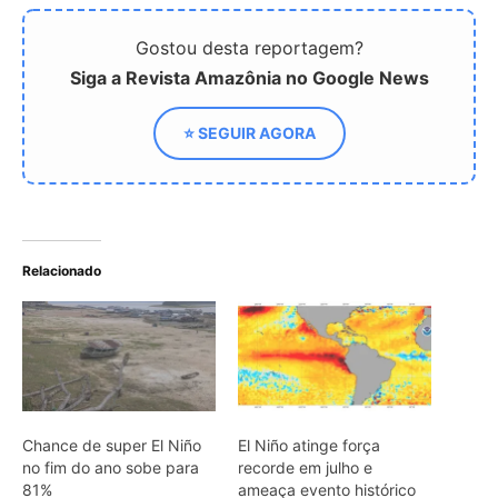
Chance de super El Niño
El Niño atinge força
no fim do ano sobe para
recorde em julho e
81%
ameaça evento histórico
Super El Niño: Rio de
Janeiro antecipa defesa
contra calor extremo e
chuvas
ARTIGOS RELACIONADOS
Mais do autor