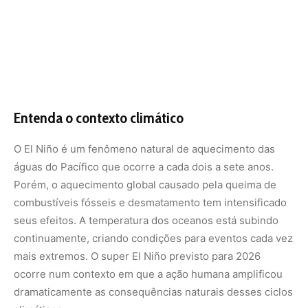
continuamente, criando condições para eventos cada vez
mais extremos. O super El Niño previsto para 2026
ocorre num contexto em que a ação humana amplificou
dramaticamente as consequências naturais desses ciclos
climáticos.
Adaptação como oportunidade
econômica
Para os especialistas, a urgência da adaptação não é
apenas um desafio existencial, mas também uma
oportunidade de virar o jogo. A superação da crise
climática pode abrir novas fronteiras para a liderança do
Brasil na geopolítica e na exportação de produtos e
serviços da economia verde, ajudando o país a se tornar
desenvolvido.