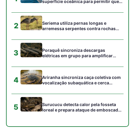
Surucucu detecta calor pela fosseta
5
loreal e prepara ataque de emboscada
no escuro da floresta
Gostou desta reportagem?
Siga a Revista Amazônia no Google News
⭐ SEGUIR AGORA
Relacionado