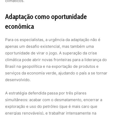
A estratégia defendida passa por três pilares
simultâneos: acabar com o desmatamento, encerrar a
exploração e uso do petróleo (que é mais caro que
energias renováveis), e trabalhar intensamente na
adaptação e resiliência ao novo clima. Os 17 Objetivos de
Desenvolvimento Sustentável da ONU só podem ser
alcançados com essa abordagem integrada.
O super El Niño em formação traz uma amostra da
gravidade do novo clima. As próximas semanas e meses
serão decisivos para que governos, empresas e
sociedade civil implementem medidas concretas de
adaptação nas cidades brasileiras, especialmente na
Amazônia, que deve ser uma das regiões mais afetadas
pelos eventos extremos previstos.