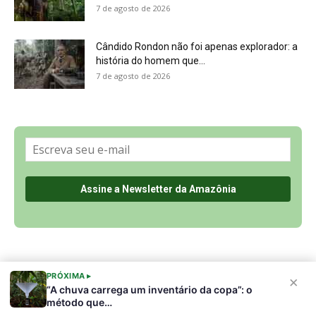
Sobre a Revista Amazônia
Contato
Política de Privacidade, LGPD e RGPD
Termos de Serviço
Últimas Notícias
🌎 Español
©
PRÓXIMA ▸
×
“A chuva carrega um inventário da copa”: o
método que…