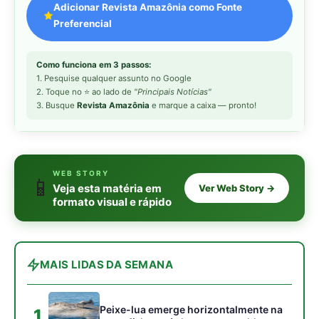
MAIS LIDAS DA SEMANA
Peixe-lua emerge horizontalmente na
1
superfície oceânica para permitir que
aves marinhas removam ectoparasitas
acumulados em sua pele
Seriema utiliza pernas longas e
2
arremessa serpentes contra rochas
para subjugar presas peçonhentas nos
campos
Poraquê sincroniza descargas
3
elétricas em grupo para amplificar
campo elétrico e atordoar cardumes de
peixes maiores na Amazônia
Ariranha sincroniza caça coletiva com
4
vocalização subaquática e cerca
cardumes em rios rasos da Amazônia