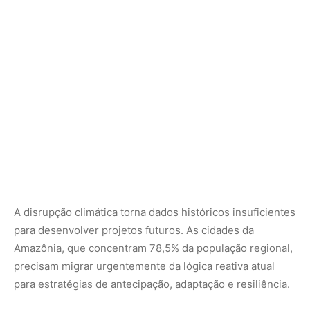
para desenvolver projetos futuros. As cidades da
Amazônia, que concentram 78,5% da população regional,
precisam migrar urgentemente da lógica reativa atual
para estratégias de antecipação, adaptação e resiliência.
Urbanismo climático como solução
Os especialistas defendem o urbanismo climático, uma
estratégia interdisciplinar que integra modelos
hidroclimáticos preditivos em gêmeos digitais (4D: x, y, z
e tempo) na avaliação de riscos e testes de projetos de
resiliência. A abordagem inclui novos sistemas de
governança e políticas públicas inclusivas.
A grande vantagem econômica está na integração de
estruturas tradicionais (cinzas) com soluções baseadas
na natureza e gestão urbana inteligente. Essa