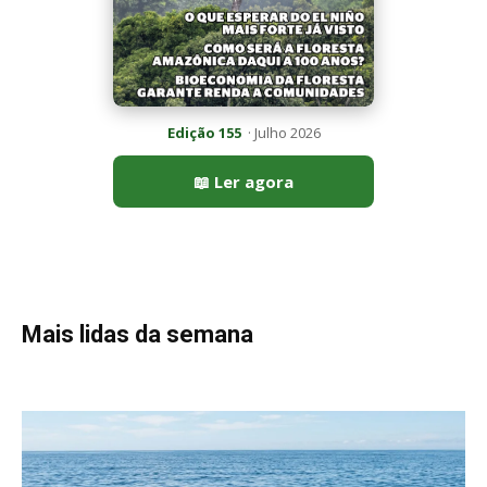
Peixe-lua emerge horizontalmente na superfície oceânica para
permitir que aves marinhas removam ectoparasitas
acumulados em sua pele