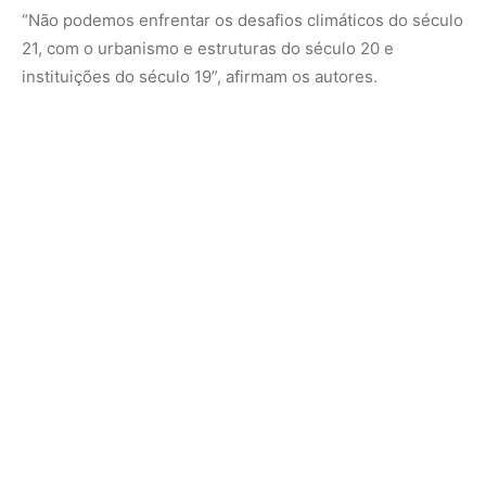
Entenda o contexto climático
O El Niño é um fenômeno natural de aquecimento das
águas do Pacífico que ocorre a cada dois a sete anos.
Porém, o aquecimento global causado pela queima de
combustíveis fósseis e desmatamento tem intensificado
seus efeitos. A temperatura dos oceanos está subindo