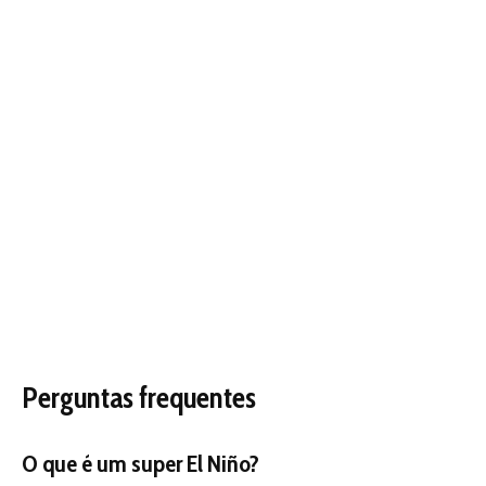
Perguntas frequentes
O que é um super El Niño?
É quando o aquecimento das águas do oceano Pacífico
atinge 2°C ou mais acima da média, intensificando
eventos climáticos extremos como secas, enchentes e
ondas de calor em diversas regiões do planeta.
Por que as soluções baseadas na natureza são
mais baratas?
Porque integram vegetação, drenagem natural e
estruturas multifuncionais, custando de cinco a sete
vezes menos que obras de engenharia tradicional, além
de oferecerem benefícios adicionais como controle