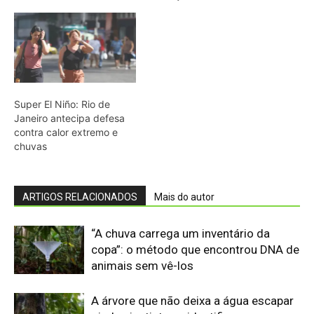
“A chuva carrega um inventário da
copa”: o método que encontrou DNA de
animais sem vê-los
A árvore que não deixa a água escapar
ajuda cientistas a identificar as
florestas mais resistentes à seca
Cândido Rondon não foi apenas
explorador: a história do homem que
tentou transformar fios, mapas e
floresta em política
O fogo, a mandioca e a memória: como
a cozinha ancestral pode funcionar
como tecnologia de regeneração
O segredo da Amazônia pode estar em
uma rede invisível que liga flores, aves,