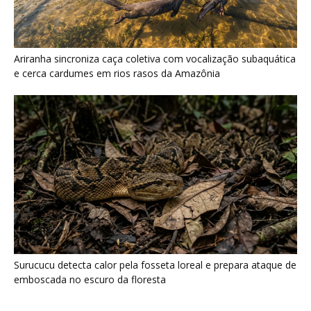
Surucucu detecta calor pela fosseta loreal e prepara ataque de
emboscada no escuro da floresta
Últimas noticias
Araponga combina caixa torácica adaptada e
canto metálico para alcançar a...
7 de agosto de 2026
“A chuva carrega um inventário da copa”: o
método que encontrou...
7 de agosto de 2026
Curicaca enfia o bico curvo no solo mole e