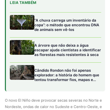
floresta em política
O novo El Niño deve provocar secas severas no Norte e
Nordeste, ondas de calor no Sudeste e Centro-Oeste, e
chuvas intensas no Sul. A volatilidade climática cresceu
drasticamente nas últimas décadas: entre 1970 e 1980,
ocorriam cerca de 100 eventos extremos por ano em
todo o mundo; de 2020 a 2025, esse número saltou para
400.
Brasil registra 223% mais eventos
extremos
No Brasil, entre 2020 e 2023, houve um aumento de
223% nos eventos climáticos extremos em comparação