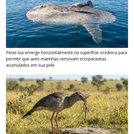
Seriema utiliza pernas longas e arremessa serpentes contra
rochas para subjugar presas peçonhentas nos campos