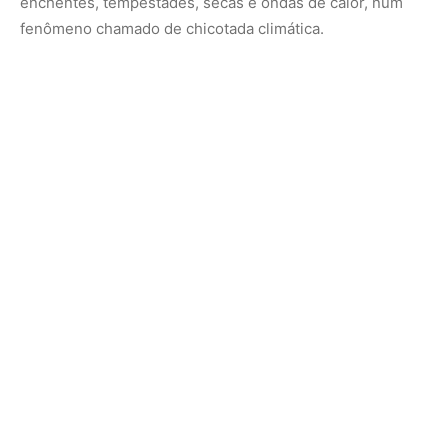
A Amazônia ilustra bem a gravidade da situação. No
último El Niño, em 2024, a seca dos rios deixou sistemas
de água e saneamento avariados e comunidades
isoladas. A logística hidroviária entrou em colapso,
impedindo a chegada de alimentos, remédios e água
potável. No Amazonas, 770 mil pessoas foram
impactadas, com prejuízos de R$ 3,2 bilhões.
“A qualidade do ar em toda a região e além dela foi