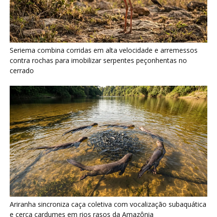
Seriema combina corridas em alta velocidade e arremessos
contra rochas para imobilizar serpentes peçonhentas no
cerrado
Ariranha sincroniza caça coletiva com vocalização subaquática
e cerca cardumes em rios rasos da Amazônia