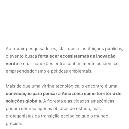
soluções globais
. A floresta e as cidades amazônicas
podem ser não apenas objetos de estudo, mas
protagonistas da transição ecológica que o mundo
precisa.
Serviço
Evento:
Tech Zone – COP30
Data:
10 a 14 de novembro de 2025
Local:
Parque de Ciência e Tecnologia (PCT) Guamá,
Belém (PA)
Inscrições:
gratuitas pelo site Sympla
Horário:
das 9h às 18h
Realização:
Fundação Guamá, Sectet-PA, UFPA e Ufra