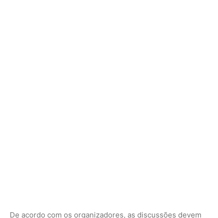
De acordo com os organizadores, as discussões devem
priorizar
estratégias de urbanização verde
, com ênfase
em inovação social e inclusão digital.
Água, bioeconomia e preservação: os temas da
Amazônia
O segundo dia da programação é dedicado a um dos
maiores desafios regionais:
os recursos hídricos
.
Pesquisadores da Universidade Federal do Pará (UFPA) e
de instituições internacionais apresentam estudos sobre
monitoramento de bacias, qualidade da água e
tecnologias de tratamento em áreas isoladas.