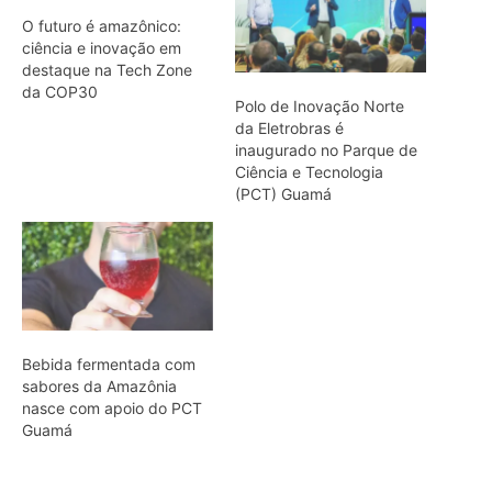
Bebida fermentada com
sabores da Amazônia
nasce com apoio do PCT
Guamá
ARTIGOS RELACIONADOS
Mais do autor
Explorando os limites: Desafios e
inovações na tecnologia para a
Amazônia
Nova tecnologia amplia monitoramento
da Amazônia Azul
Google admite dificuldade em cumprir
metas climáticas com avanço da IA