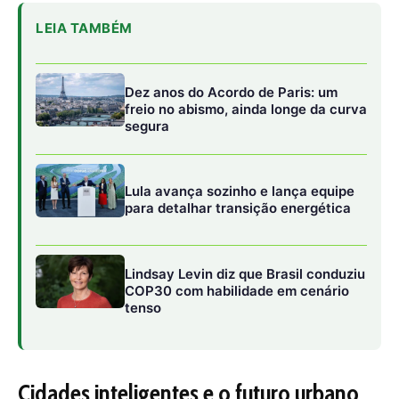
tenso
Cidades inteligentes e o futuro urbano
sustentável
A abertura da Tech Zone foca nas chamadas
“cidades
inteligentes”
, conceito que combina infraestrutura
digital, energia limpa e planejamento urbano sustentável
para melhorar a qualidade de vida.
Pesquisadores, gestores públicos e empreendedores
debatem soluções em mobilidade, eficiência energética,
saneamento, gestão de resíduos e governança de dados.
A proposta é explorar
modelos de cidades amazônicas
sustentáveis
, que possam crescer de forma planejada