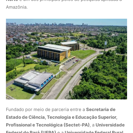
Fundado por meio de parceria entre a
Secretaria de
Estado de Ciência, Tecnologia e Educação Superior,
Profissional e Tecnológica (Sectet-PA)
, a
Universidade
Federal do Pará (UFPA)
e a
Universidade Federal Rural
da Amazônia (Ufra)
, o parque é gerido pela
Fundação
Guamá
.
A instituição abriga dezenas de laboratórios e empresas
de base tecnológica, voltadas ao desenvolvimento de
soluções em energia renovável, agricultura sustentável,
biotecnologia e transformação digital.