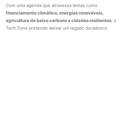
Ao reunir pesquisadores, startups e instituições públicas,
o evento busca
fortalecer ecossistemas de inovação
verde
e criar conexões entre conhecimento acadêmico,
empreendedorismo e políticas ambientais.
Mais do que uma vitrine tecnológica, o encontro é uma
convocação para pensar a Amazônia como território de