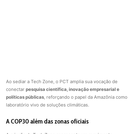
laboratório vivo de soluções climáticas.
A COP30 além das zonas oficiais
A criação da Tech Zone representa um movimento
simbólico:
levar o espírito da COP para fora das áreas
restritas às delegações
.
Ao realizar atividades abertas no PCT Guamá, a
organização da conferência busca democratizar o acesso
aos debates e
aproximar a população de Belém das
discussões sobre o futuro climático e tecnológico da
região
.
Essa abertura também dá visibilidade ao potencial
científico local. “O parque é um espaço onde ciência e
inovação caminham juntas, e sediar um evento da COP30
reforça que o desenvolvimento sustentável começa