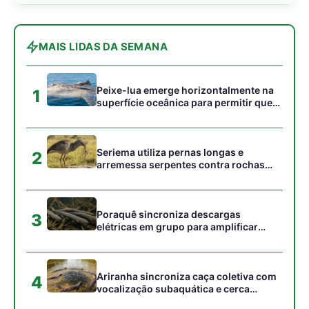
elétricas em grupo para amplificar
campo elétrico e atordoar cardumes de
peixes maiores na Amazônia
Ariranha sincroniza caça coletiva com
4
vocalização subaquática e cerca
cardumes em rios rasos da Amazônia
Seriema combina corridas em alta
5
velocidade e arremessos contra rochas
para imobilizar serpentes peçonhentas
no cerrado
Gostou desta reportagem?
Siga a Revista Amazônia no Google News
⭐ SEGUIR AGORA