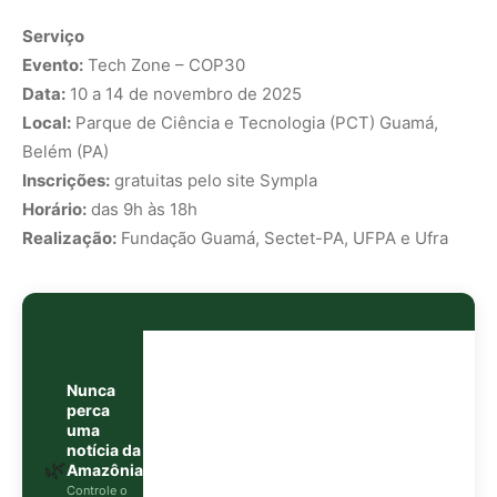
Nunca
perca
uma
notícia da
🌿
Amazônia
Controle o
que você vê
no Google
O Google lançou as
Fontes Preferenciais
: escolha os
veículos que aparecem com prioridade. Adicione a
Revista Amazônia
e garanta cobertura exclusiva sempre
em destaque.
Adicionar Revista Amazônia como Fonte
Preferencial