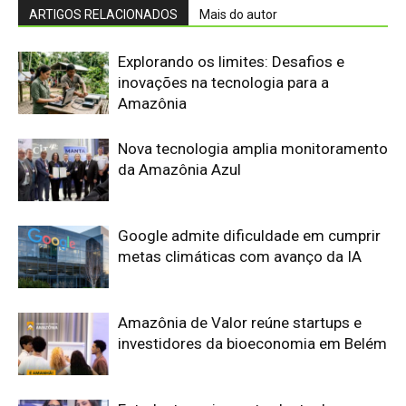
Amazônia de Valor reúne startups e
investidores da bioeconomia em Belém
Estudantes criam retardante de
chamas natural e disputam prêmio de
US$ 1 milhão
Axia e Elea instalam primeiro data
center da Amazônia focado em IA e
impulsionam a infraestrutura digital na
Região Norte
Edição atual da Revista