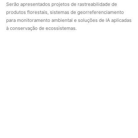
Além disso, startups da região Norte mostrarão
aplicativos e sensores desenvolvidos para o
acompanhamento de áreas de preservação
,
mapeamento de desmatamento e uso sustentável de
recursos naturais.
Um parque que é vitrine de inovação amazônica