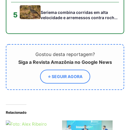
Relacionado
O futuro é amazônico:
ciência e inovação em
destaque na Tech Zone
da COP30
Polo de Inovação Norte
da Eletrobras é
inaugurado no Parque de
Ciência e Tecnologia
(PCT) Guamá