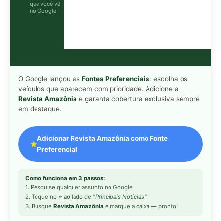
Como funciona em 3 passos:
1. Pesquise qualquer assunto no Google
2. Toque no ⭐ ao lado de
"Principais Notícias"
3. Busque
Revista Amazônia
e marque a caixa — pronto!
MAIS LIDAS DA SEMANA
Peixe-lua emerge horizontalmente na
1
superfície oceânica para permitir que
aves marinhas removam ectoparasitas
acumulados em sua pele
Seriema utiliza pernas longas e
2
arremessa serpentes contra rochas
para subjugar presas peçonhentas nos
campos
Poraquê sincroniza descargas
3