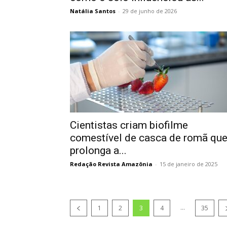
Natália Santos
-
29 de junho de 2026
Cientistas criam biofilme
comestível de casca de romã qu
prolonga a...
Redação Revista Amazônia
-
15 de janeiro de 2025
...
1
2
3
4
35