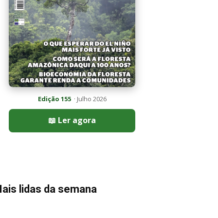
Edição 155
· Julho 2026
📖 Ler agora
ais lidas da semana