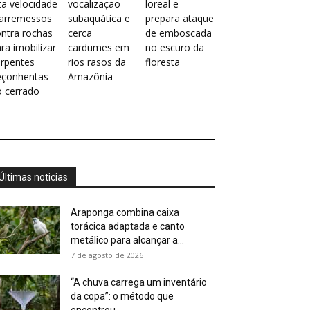
ta velocidade
vocalização
loreal e
 arremessos
subaquática e
prepara ataque
ntra rochas
cerca
de emboscada
ra imobilizar
cardumes em
no escuro da
erpentes
rios rasos da
floresta
eçonhentas
Amazônia
o cerrado
Últimas noticias
Araponga combina caixa
torácica adaptada e canto
metálico para alcançar a...
7 de agosto de 2026
“A chuva carrega um inventário
da copa”: o método que