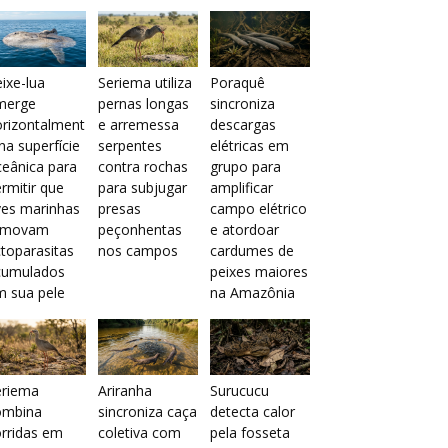
ixe-lua
Seriema utiliza
Poraquê
merge
pernas longas
sincroniza
orizontalment
e arremessa
descargas
na superfície
serpentes
elétricas em
eânica para
contra rochas
grupo para
rmitir que
para subjugar
amplificar
ves marinhas
presas
campo elétrico
emovam
peçonhentas
e atordoar
toparasitas
nos campos
cardumes de
cumulados
peixes maiores
m sua pele
na Amazônia
eriema
Ariranha
Surucucu
ombina
sincroniza caça
detecta calor
rridas em
coletiva com
pela fosseta