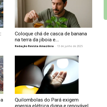
:
Coloque chá de casca de banana
na terra da jiboia e...
Redação Revista Amazônia
-
13 de junho de 2025
Quilombolas do Pará exigem
la
energia elétrica digna e renovável