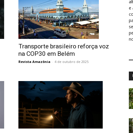
al
e
co
pa
s
p
n
Transporte brasileiro reforça voz
na COP30 em Belém
Revista Amazônia
-
4 de outubro de 2025