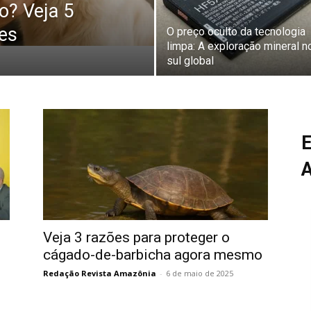
o? Veja 5
zes
O preço oculto da tecnologia
limpa: A exploração mineral n
sul global
E
Veja 3 razões para proteger o
cágado-de-barbicha agora mesmo
Redação Revista Amazônia
-
6 de maio de 2025