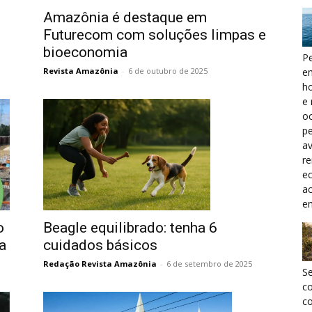
Amazônia é destaque em
Futurecom com soluções limpas e
bioeconomia
Pe
e
Revista Amazônia
-
6 de outubro de 2025
h
e 
oc
pe
a
r
ec
a
e
o
Beagle equilibrado: tenha 6
a
cuidados básicos
Redação Revista Amazônia
-
6 de setembro de 2025
S
c
co