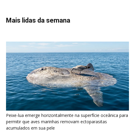
Peixe-lua emerge horizontalmente na superfície oceânica para
permitir que aves marinhas removam ectoparasitas
acumulados em sua pele
Seriema utiliza pernas longas e arremessa serpentes contra
rochas para subjugar presas peçonhentas nos campos