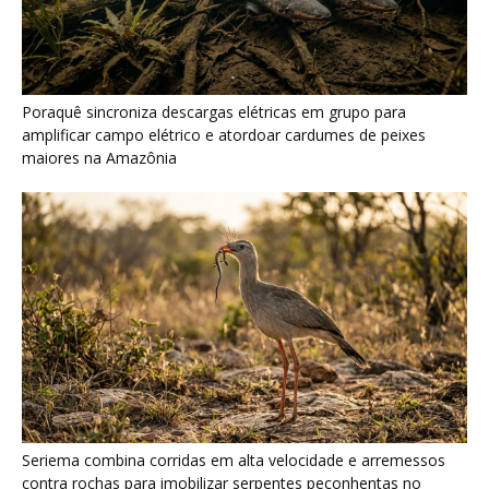
Seriema combina corridas em alta velocidade e arremessos
contra rochas para imobilizar serpentes peçonhentas no
cerrado
Ariranha sincroniza caça coletiva com vocalização subaquática
e cerca cardumes em rios rasos da Amazônia