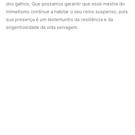
A estratégia invisível da cobra-cipó e como o dossel
amazônico esconde o predador mais silencioso da
floresta densa | A natureza nos ensina que a
sobrevivência muitas vezes não depende da força, mas
da capacidade de se adaptar e se integrar perfeitamente
ao ambiente. A cobra-cipó é um exemplo sublime de
como a evolução molda a vida para que ela seja não