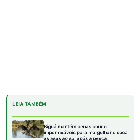
LEIA TAMBÉM
Biguá mantém penas pouco
impermeáveis para mergulhar e seca
as asas ao sol após a pesca
Osso hioide do pica-pau contorna o
crânio e amortece impactos
repetidos durante a batida no tronco
Papagaio come argila em barreiro
coletivo para ajudar a neutralizar
compostos tóxicos de sementes na
floresta
A dieta da cobra-cipó é diversificada e adaptada à
abundância de presas pequenas encontradas no dossel.