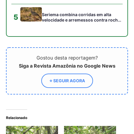
Relacionado
Cobra cipó congela em
Como a cobra-cipó utiliza
posição vertical imitando
o mimetismo perfeito na
galho seco e balança com
Floresta Amazônica para
vento para aproximar de
desafiar predadores e
aves no dossel
garantir a sobrevivência