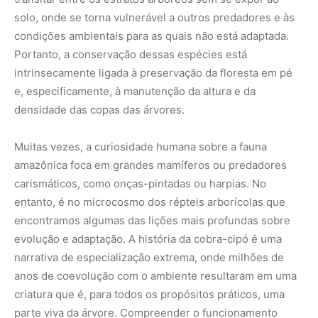
evolução e adaptação. A história da cobra-cipó é uma
narrativa de especialização extrema, onde milhões de
anos de coevolução com o ambiente resultaram em uma
criatura que é, para todos os propósitos práticos, uma
parte viva da árvore. Compreender o funcionamento
dessa espécie nos ajuda a valorizar a complexidade de
cada componente que sustenta a biodiversidade da
Amazônia.
Quando caminhamos pela floresta, é comum que a nossa
atenção seja atraída pelo que é grande, barulhento ou
colorido. Porém, a verdadeira magia da Amazônia reside
na sutileza. Aprender a observar o dossel com a intenção
de encontrar o invisível é um exercício de humildade. A
próxima vez que olhar para o alto sob a luz filtrada das
folhas, lembre-se de que a aparente calma da floresta é,
na verdade, um campo de batalha silencioso onde a