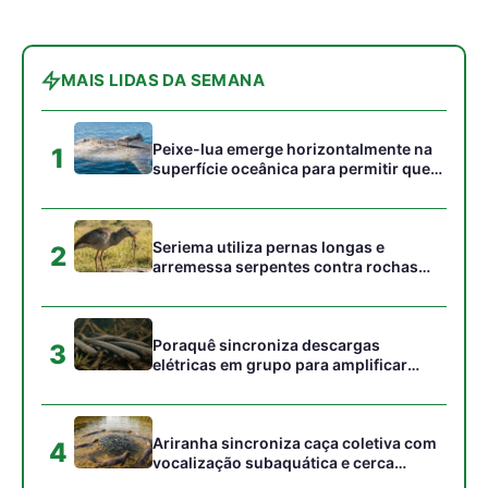
elétricas em grupo para amplificar
campo elétrico e atordoar cardumes de
peixes maiores na Amazônia
Ariranha sincroniza caça coletiva com
4
vocalização subaquática e cerca
cardumes em rios rasos da Amazônia
Seriema combina corridas em alta
5
velocidade e arremessos contra rochas
para imobilizar serpentes peçonhentas
no cerrado
Gostou desta reportagem?
Siga a Revista Amazônia no Google News
⭐ SEGUIR AGORA