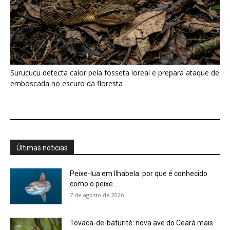
Peixe-lua em Ilhabela: por que é conhecido
como o peixe...
7 de agosto de 2026
Tovaca-de-baturité: nova ave do Ceará mais
anda que voa
7 de agosto de 2026
Biguá mantém penas pouco impermeáveis
para mergulhar e seca as asas...
7 de agosto de 2026
Osso hioide do pica-pau contorna o crânio e
amortece impactos repetidos...
7 de agosto de 2026
Papagaio come argila em barreiro coletivo
para ajudar a neutralizar compostos...
7 de agosto de 2026