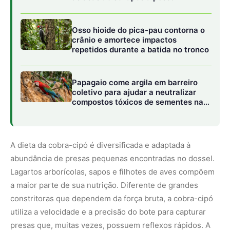
Lagartos arborícolas, sapos e filhotes de aves compõem
a maior parte de sua nutrição. Diferente de grandes
constritoras que dependem da força bruta, a cobra-cipó
utiliza a velocidade e a precisão do bote para capturar
presas que, muitas vezes, possuem reflexos rápidos. A
estrutura de sua boca e a disposição de seus dentes
permitem uma preensão eficiente, garantindo que o
alimento seja contido rapidamente. Em ambientes
tropicais onde a competição por recursos é intensa, ser
capaz de explorar nichos verticais onde outros
predadores não conseguem atuar ou não possuem a
mesma eficiência dá a esse réptil uma vantagem
competitiva significativa.
A importância biológica desse predador transcende a
simples captura de presas. Como parte da cadeia trófica,
a cobra-cipó auxilia no controle populacional de diversas