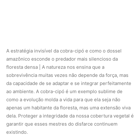
apenas um habitante da floresta, mas uma extensão viva
dela. Proteger a integridade da nossa cobertura vegetal é
garantir que esses mestres do disfarce continuem
existindo.
Nunca perca uma notícia da Amazônia
🌿
Controle o que você vê no Google
O Google lançou as
Fontes Preferenciais
: escolha os
veículos que aparecem com prioridade. Adicione a
Revista Amazônia
e garanta cobertura exclusiva sempre
em destaque.
Adicionar Revista Amazônia como Fonte
Preferencial