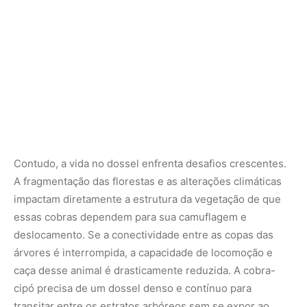
deslocamento. Se a conectividade entre as copas das
árvores é interrompida, a capacidade de locomoção e
caça desse animal é drasticamente reduzida. A cobra-
cipó precisa de um dossel denso e contínuo para
transitar entre os estratos arbóreos sem se expor ao
solo, onde se torna vulnerável a outros predadores e às
condições ambientais para as quais não está adaptada.
Portanto, a conservação dessas espécies está
intrinsecamente ligada à preservação da floresta em pé
e, especificamente, à manutenção da altura e da
densidade das copas das árvores.
Muitas vezes, a curiosidade humana sobre a fauna
amazônica foca em grandes mamíferos ou predadores
carismáticos, como onças-pintadas ou harpias. No
entanto, é no microcosmo dos répteis arborícolas que
encontramos algumas das lições mais profundas sobre