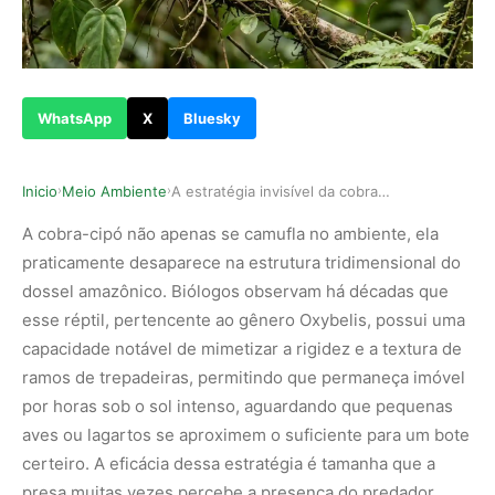
WhatsApp
X
Bluesky
Inicio
Meio Ambiente
A estratégia invisível da cobra-cipó e como o d…
›
›
A cobra-cipó não apenas se camufla no ambiente, ela
praticamente desaparece na estrutura tridimensional do
dossel amazônico. Biólogos observam há décadas que
esse réptil, pertencente ao gênero Oxybelis, possui uma
capacidade notável de mimetizar a rigidez e a textura de
ramos de trepadeiras, permitindo que permaneça imóvel
por horas sob o sol intenso, aguardando que pequenas
aves ou lagartos se aproximem o suficiente para um bote
certeiro. A eficácia dessa estratégia é tamanha que a
presa muitas vezes percebe a presença do predador