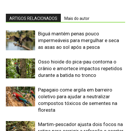
coletivo para ajudar a neutralizar
compostos tóxicos de sementes na
floresta
Martim-pescador ajusta dois focos na
retina para corrigir a refração e acertar
peixes no mergulho
Bico do tucano-toco atua como
radiador e dissipa calor pela circulação
sanguínea sem gastar água
Casal de joão-de-barro constrói ninho
novo a cada estação e deixa a antiga
estrutura para outras aves