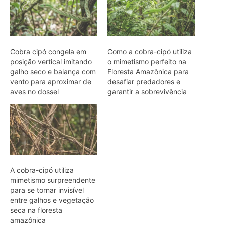
A cobra-cipó utiliza
mimetismo surpreendente
para se tornar invisível
entre galhos e vegetação
seca na floresta
amazônica
ARTIGOS RELACIONADOS
Mais do autor
Biguá mantém penas pouco
impermeáveis para mergulhar e seca
as asas ao sol após a pesca
Osso hioide do pica-pau contorna o
crânio e amortece impactos repetidos
durante a batida no tronco
Papagaio come argila em barreiro