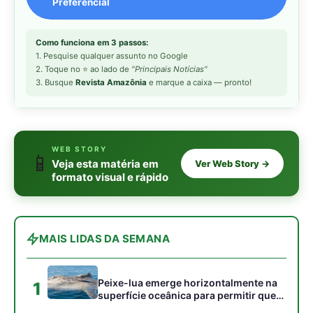
MAIS LIDAS DA SEMANA
Peixe-lua emerge horizontalmente na
1
superfície oceânica para permitir que
aves marinhas removam ectoparasitas
acumulados em sua pele
Seriema utiliza pernas longas e
2
arremessa serpentes contra rochas
para subjugar presas peçonhentas nos
campos
Poraquê sincroniza descargas
3
elétricas em grupo para amplificar
campo elétrico e atordoar cardumes de
peixes maiores na Amazônia
Ariranha sincroniza caça coletiva com
4
vocalização subaquática e cerca
cardumes em rios rasos da Amazônia
Surucucu detecta calor pela fosseta
5