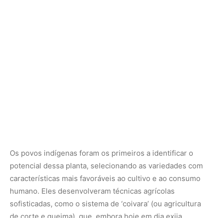
potencial dessa planta,
selecionando as variedades com
características mais favoráveis ao cultivo e ao consumo
humano.
Eles desenvolveram técnicas agrícolas
sofisticadas,
como o sistema de ‘coivara’ (ou agricultura
de corte e queima),
que,
embora hoje em dia exija
práticas mais sustentáveis para evitar danos ambientais,
foi crucial para a adaptação em solos tropicais.
A maior prova dessa inteligência agrícola reside na
capacidade de lidar com a toxicidade inerente à
mandioca.
Existem duas variedades principais:
a
mandioca-doce (ou aipim/macaxeira) e a mandioca-brava.
A mandioca-brava contém altas concentrações de ácido
cianídrico,
uma substância altamente tóxica que pode ser
letal se consumida crua ou mal preparada.
Os povos
indígenas,
através da observação e experimentação
milenares,
desenvolveram processos engenhosos para