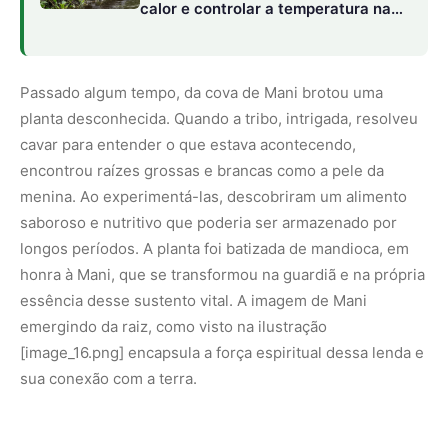
[image_16.png]
encapsula a força espiritual dessa lenda e
sua conexão com a terra.
O Legado Agrícola Indígena e a Domesticidade
da Planta
Para além da narrativa mitológica,
a mandioca revela um
legado agrícola indígena de complexidade e
engenhosidade ímpares.
A
Manihot esculenta
não existe
na natureza em sua forma cultivada; ela é o resultado de
um longo e meticuloso processo de domesticação que
começou há cerca de 8 a 10 mil anos na região
amazônica.