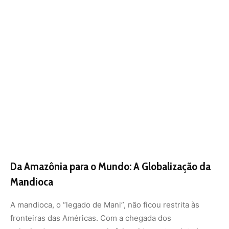
Mandioca
A mandioca,
o “legado de Mani”,
não ficou restrita às
fronteiras das Américas.
Com a chegada dos
colonizadores europeus,
ela foi rapidamente adotada e
levada para outras regiões do globo,
onde se adaptou
com sucesso em diversos climas e solos tropicais.
A sua
robustez,
capacidade de crescer em solos pobres e
resistência a pragas e secas tornaram-na um alimento
ideal para populações em desenvolvimento.
Hoje,
a mandioca é o terceiro maior recurso de
carboidratos em regiões tropicais,
atrás apenas do arroz
e do milho.
Ela é um alimento básico para mais de 800
milhões de pessoas em todo o mundo,
com a África
sendo o maior produtor global,
seguida pela Ásia e
América do Sul.
A ilustração
[image_16.png]
mostra