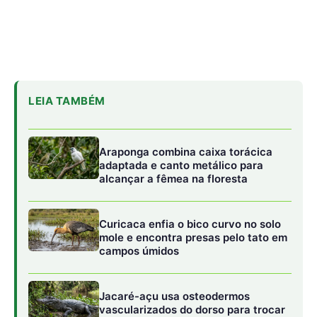
mole e encontra presas pelo tato em
campos úmidos
Jacaré-açu usa osteodermos
vascularizados do dorso para trocar
calor e controlar a temperatura na
Amazônia
Passado algum tempo,
da cova de Mani brotou uma
planta desconhecida.
Quando a tribo,
intrigada,
resolveu
cavar para entender o que estava acontecendo,
encontrou raízes grossas e brancas como a pele da
menina.
Ao experimentá-las,
descobriram um alimento
saboroso e nutritivo que poderia ser armazenado por
longos períodos.
A planta foi batizada de mandioca,
em
honra à Mani,
que se transformou na guardiã e na própria
essência desse sustento vital.
A imagem de Mani
emergindo da raiz,
como visto na ilustração