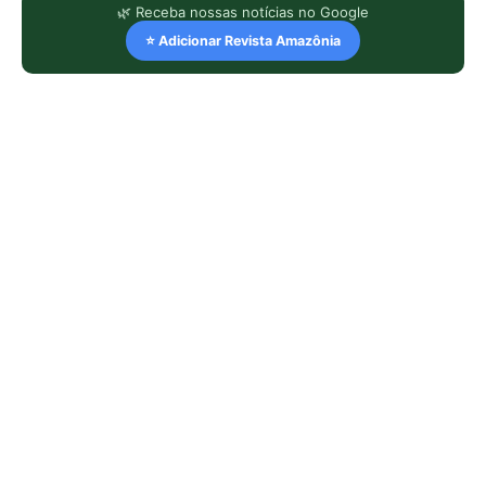
🌿 Receba nossas notícias no Google
⭐ Adicionar Revista Amazônia
LEIA TAMBÉM
Araponga combina caixa torácica
adaptada e canto metálico para
alcançar a fêmea na floresta
Curicaca enfia o bico curvo no solo