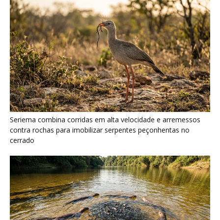
Ariranha sincroniza caça coletiva com vocalização subaquática
e cerca cardumes em rios rasos da Amazônia