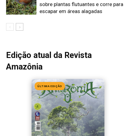
Edição 155
· Julho 2026
📖 Ler agora