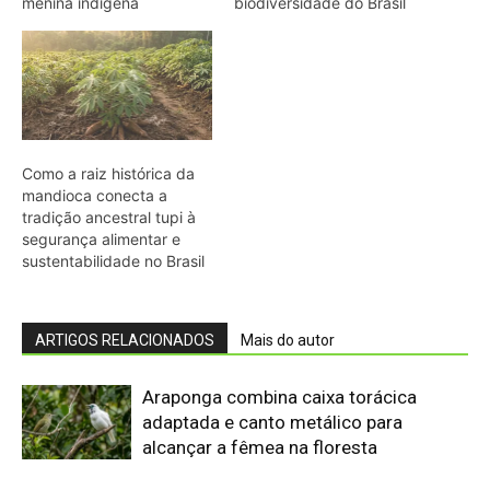
Araponga combina caixa torácica
adaptada e canto metálico para
alcançar a fêmea na floresta
Curicaca enfia o bico curvo no solo
mole e encontra presas pelo tato em
campos úmidos
Jacaré-açu usa osteodermos
vascularizados do dorso para trocar
calor e controlar a temperatura na
Amazônia
Quero-quero usa esporão na asa em
voo rasante para afastar animais
maiores e proteger o ninho camuflado
no campo