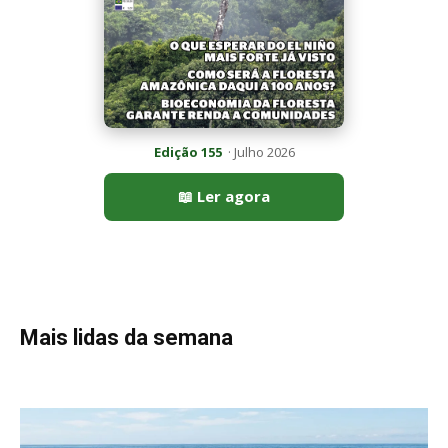
Mais lidas da semana
Peixe-lua emerge horizontalmente na superfície oceânica para
permitir que aves marinhas removam ectoparasitas
acumulados em sua pele