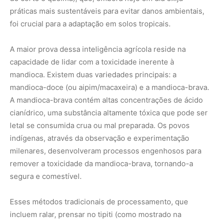
remover a toxicidade da mandioca-brava,
tornando-a
segura e comestível.
Esses métodos tradicionais de processamento,
que
incluem ralar,
prensar no tipiti (como mostrado na
imagem
[image_16.png]
) e secar a raiz para fazer farinha
beiju e tapioca,
são verdadeiras inovações
biotecnológicas ancestrais.
Eles não apenas garantiam a
segurança alimentar,
mas também permitiam o
armazenamento do alimento por longos períodos,
facilitando as migrações e a sobrevivência em tempos de
escassez.
A imagem ilustra perfeitamente essa cadeia de
produção,
desde a colheita até o preparo do beiju sobre
o fogo.