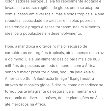
através do mosaico global à direita,
como a mandioca se
tornou parte integrante da segurança alimentar e da
economia de diversos países,
desde plantações na Ásia
até mercados na África.
A mandioca é um alimento versátil,
consumida em uma
infinidade de pratos:
frita,
cozida,
em farinhas,
tapiocas,
beijus,
bolos,
sopas e até em bebidas fermentadas como
o
cauim
.
Além do consumo humano direto,
ela também é
utilizada na alimentação animal e na indústria,
para a
produção de amido,
biocombustíveis e outros derivados.
Uma Herança Que Alimenta a Humanidade
A palavra ‘mandioca’,
com sua origem tupi e conexão com
a lenda de Mani,
é um portal que nos transporta para o
coração da civilização indígena.
Ela nos lembra que cada