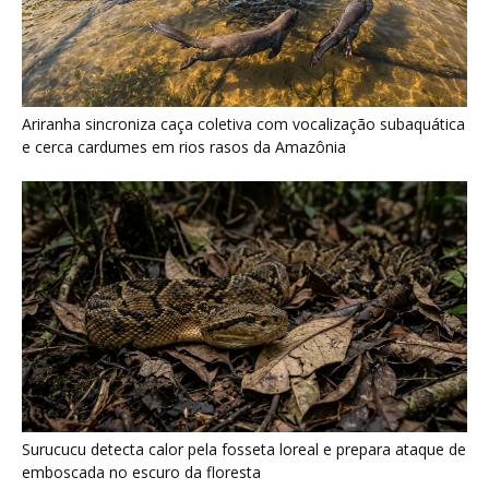
Surucucu detecta calor pela fosseta loreal e prepara ataque de
emboscada no escuro da floresta
Últimas noticias
Araponga combina caixa torácica adaptada e
canto metálico para alcançar a...
7 de agosto de 2026
“A chuva carrega um inventário da copa”: o
método que encontrou...
7 de agosto de 2026