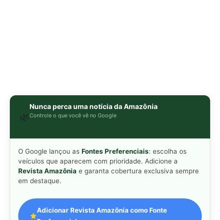
Revista Amazônia
e garanta cobertura exclusiva sempre
em destaque.
Adicionar Revista Amazônia como Fonte
Preferencial
Como funciona em 3 passos:
1. Pesquise qualquer assunto no Google
2. Toque no ⭐ ao lado de
"Principais Notícias"
3. Busque
Revista Amazônia
e marque a caixa — pronto!
WEB STORY
📱
Veja esta matéria em
Ver Web Story →
formato visual e rápido