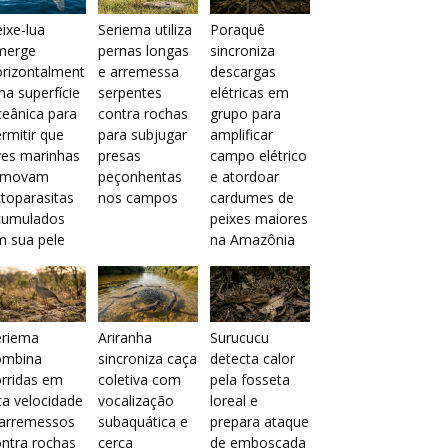
ixe-lua
Seriema utiliza
Poraquê
merge
pernas longas
sincroniza
orizontalment
e arremessa
descargas
na superfície
serpentes
elétricas em
eânica para
contra rochas
grupo para
rmitir que
para subjugar
amplificar
ves marinhas
presas
campo elétrico
emovam
peçonhentas
e atordoar
toparasitas
nos campos
cardumes de
cumulados
peixes maiores
m sua pele
na Amazônia
eriema
Ariranha
Surucucu
ombina
sincroniza caça
detecta calor
rridas em
coletiva com
pela fosseta
ta velocidade
vocalização
loreal e
 arremessos
subaquática e
prepara ataque
ntra rochas
cerca
de emboscada