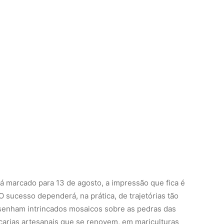
tá marcado para 13 de agosto, a impressão que fica é
 sucesso dependerá, na prática, de trajetórias tão
senham intrincados mosaicos sobre as pedras das
scarias artesanais que se renovem, em mariculturas