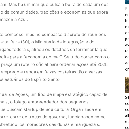
am. Mas há um mar que pulsa à beira de cada um dos
Pe
so de comunidades, tradições e economias que agora
e
Amazônia Azul.
h
e 
oc
to pomposo, mas no compasso discreto de reuniões
pe
arta-feira (30), o Ministério da Integração e do
a
rgãos federais, afinou os detalhes da ferramenta que
r
ec
édita para a “economia do mar”. Se tudo correr como o
a
praça um roteiro oficial para ordenar ações até 2028
e
 emprego e renda em faixas costeiras tão diversas
s estuários do Espírito Santo.
nual de Ações, um tipo de mapa estratégico capaz de
S
nais, o fôlego empreendedor dos pequenos
c
 que buscam startup de aquicultura. Organizada em
co
al
 corre-corre de trocas de governo, funcionando como
e
 sobretudo, os moradores das dunas e manguezais.
co