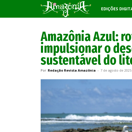
Revista
EDIÇÕES DIGIT
Amazônia
Amazônia Azul: ro
impulsionar o de
sustentável do lit
Por
Redação Revista Amazônia
-
7 de agosto de 2025