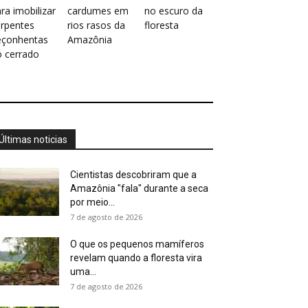
ra imobilizar
cardumes em
no escuro da
erpentes
rios rasos da
floresta
eçonhentas
Amazônia
o cerrado
Últimas noticias
Cientistas descobriram que a
Amazônia "fala" durante a seca
por meio...
7 de agosto de 2026
O que os pequenos mamíferos
revelam quando a floresta vira
uma...
7 de agosto de 2026