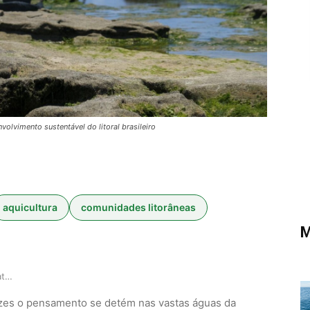
volvimento sustentável do litoral brasileiro
aquicultura
comunidades litorâneas
M
Amazônia Azul: roteiro estratégico para impulsi…
vezes o pensamento se detém nas vastas águas da