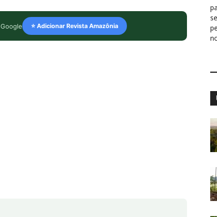
pa
s
 Google
⭐ Adicionar Revista Amazônia
p
n