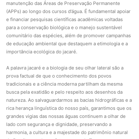
rica herança linguística do nosso país, garantimos que os
grandes vigias das nossas águas continuem a olhar de
lado com segurança e dignidade, preservando a
harmonia, a cultura e a majestade do patrimônio natural
do Brasil por todas as futuras eras da Terra.
Como a etimologia tupi da palavra jacaré revela um
registro linguístico documentado que antecipou a
biologia moderna dos crocodilianos | Saiba como o termo
ancestral
iakare
traduz com fidelidade a engenharia
visual lateral, a presença da membrana nictitante e o
papel ecológico indispensável que esses répteis
desempenham como reguladores de topo nas bacias
hidrográficas tropicais do território brasileiro.