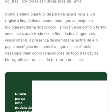
Nunca
perca
uma
notícia da
🌿
Amazônia
Controle o
que você vê
no Google
O Google lançou as
Fontes Preferenciais
: escolha os
veículos que aparecem com prioridade. Adicione a
Revista Amazônia
e garanta cobertura exclusiva sempre
em destaque.
Adicionar Revista Amazônia como Fonte
Preferencial