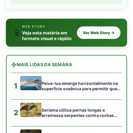
acumulados em sua pele
Seriema utiliza pernas longas e
2
arremessa serpentes contra rochas
para subjugar presas peçonhentas nos
campos
Poraquê sincroniza descargas
3
elétricas em grupo para amplificar
campo elétrico e atordoar cardumes de
peixes maiores na Amazônia
Seriema combina corridas em alta
4
velocidade e arremessos contra rochas
para imobilizar serpentes peçonhentas
no cerrado
Ariranha sincroniza caça coletiva com
5
vocalização subaquática e cerca
cardumes em rios rasos da Amazônia