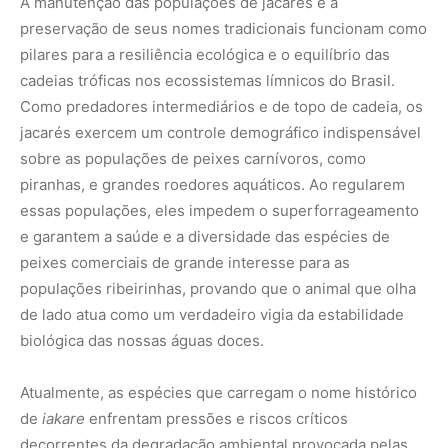
biológica das nossas águas doces.
Atualmente, as espécies que carregam o nome histórico
de
iakare
enfrentam pressões e riscos críticos
decorrentes da degradação ambiental provocada pelas
atividades humanas desordenadas. O avanço acelerado
do desmatamento ilegal das matas ciliares, a poluição
química por efluentes industriais e agrícolas e o
aterramento de lagoas temporárias destroem de forma
direta os habitats essenciais para a alimentação e
nidificação desses répteis. O preconceito cultural
histórico e o medo irracional infundado também
alimentam a matança indiscriminada de indivíduos ao
menor sinal de avistamento nas franjas urbanas,
ignorando o valor científico e ecológico do animal.