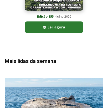
Peixe-lua emerge horizontalmente na superfície oceânica para
permitir que aves marinhas removam ectoparasitas
acumulados em sua pele