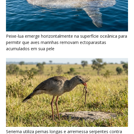
Seriema utiliza pernas longas e arremessa serpentes contra
rochas para subjugar presas peçonhentas nos campos
Poraquê sincroniza descargas elétricas em grupo para
amplificar campo elétrico e atordoar cardumes de peixes