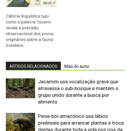
alimento
Peixe-boi-amazônico usa lábios
preênseis para arrancar plantas e troca
dentes durante toda a vida nos rios da
Amazônia
Abelhões do Reino Unido podem sofrer
mais com ondas de calor
Nem os Camelos estão aguentando a
temperatura, calor extremo mata oito
filhotes em apenas um mês
Reservas da Biosfera Freiam
Desmatamento na Amazônia
Ocidental: Estudo