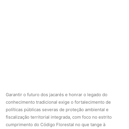
Garantir o futuro dos jacarés e honrar o legado do
conhecimento tradicional exige o fortalecimento de
políticas públicas severas de proteção ambiental e
fiscalização territorial integrada, com foco no estrito
cumprimento do Código Florestal no que tange à
manutenção das Áreas de Preservação Permanente
(APPs) ao longo dos cursos d’água. É fundamental apoiar
e financiar pesquisas científicas acadêmicas voltadas
para a conservação biológica e o manejo sustentável
comunitário das espécies, além de promover campanhas
de educação ambiental que destaquem a etimologia e a
importância ecológica do jacaré.
A palavra jacaré e a biologia de seu olhar lateral são a
prova factual de que o conhecimento dos povos
tradicionais e a ciência moderna partilham da mesma
busca pela exatidão e pelo respeito aos desenhos da
natureza. Ao salvaguardarmos as bacias hidrográficas e a