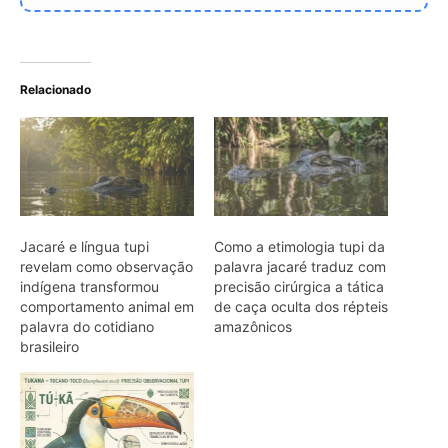
brasileiro
Ciência linguística tupi
como a palavra ‘tucano’
revela a precisão
observacional dos povos
originários sobre a fauna
brasileira
ARTIGOS RELACIONADOS
Mais do autor
Jacamim usa vocalização grave que
atravessa o sub-bosque e mantém o
grupo unido durante a busca por