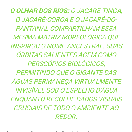
ENQUANTO RECOLHE DADOS VISUAIS
CRUCIAIS DE TODO O AMBIENTE AO
REDOR.
A manutenção das populações de jacarés e a
preservação de seus nomes tradicionais funcionam como
pilares para a resiliência ecológica e o equilíbrio das
cadeias tróficas nos ecossistemas límnicos do Brasil.
Como predadores intermediários e de topo de cadeia, os
jacarés exercem um controle demográfico indispensável
sobre as populações de peixes carnívoros, como
piranhas, e grandes roedores aquáticos. Ao regularem
essas populações, eles impedem o superforrageamento
e garantem a saúde e a diversidade das espécies de
peixes comerciais de grande interesse para as
populações ribeirinhas, provando que o animal que olha
de lado atua como um verdadeiro vigia da estabilidade