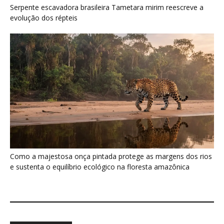
e sustenta o equilíbrio ecológico na floresta amazônica
Últimas noticias
Jacamim usa vocalização grave que
atravessa o sub-bosque e mantém o...
5 de agosto de 2026
Peixe-boi-amazônico usa lábios preênseis
para arrancar plantas e troca dentes durante...
5 de agosto de 2026
A Amazônia protege animais, mas também
sustenta uma fonte de alimento...
4 de agosto de 2026