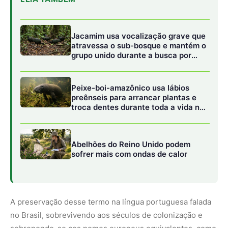
A preservação desse termo na língua portuguesa falada
no Brasil, sobrevivendo aos séculos de colonização e
sobrepondo-se aos nomes europeus equivalentes, como
crocodilo ou caimão, constitui um valioso monumento da
etnozoologia nacional. Quando os cronistas e naturalistas
europeus aportaram nas terras brasílicas, eles
registraram em seus diários a precisão com que os
indígenas nomeavam a rica biodiversidade local. A
palavra
iakare
foi dicionarizada e incorporada de forma
natural ao vocabulário colonial porque não existia no
idioma ibérico nenhum termo que conseguisse traduzir
de forma tão compacta e intrínseca a biologia e a postura
física daquele réptil monumental das águas tropicais. O
nome indígena funcionava, essencialmente, como uma
chave de identificação visual imediata.