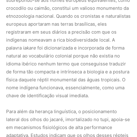
Para além da herança linguística, o posicionamento
lateral dos olhos do jacaré, imortalizado no tupi, apoia-se
em mecanismos fisiológicos de alta performance
adaptativa. Estudos indicam que os olhos desses répteis
possuem uma membrana nictitante, uma terceira
pálpebra translúcida que se fecha horizontalmente sobre
o globo ocular quando o animal submerge. Essa
membrana funciona como um óculos de proteção
mecânica natural, permitindo ao jacaré manter a acuidade
visual de lado mesmo sob águas turvas ou repletas de
sedimentos finos, sem sofrer lesões causadas por galhos
submersos ou pela reação defensiva das presas
capturadas. Além disso, a presença do tapetum lucidum,
uma camada de células reflexivas situada atrás da retina,
maximiza a captação de luz fraca durante a noite, fazendo
com que os olhos laterais do jacaré brilhem com uma