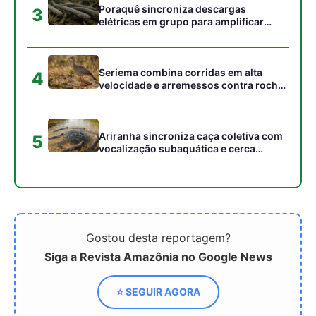
Gostou desta reportagem?
Siga a Revista Amazônia no Google News
⭐ SEGUIR AGORA
Relacionado
Jacaré e língua tupi
Como a etimologia tupi da
revelam como observação
palavra jacaré traduz com
indígena transformou
precisão cirúrgica a tática
comportamento animal em
de caça oculta dos répteis
palavra do cotidiano
amazônicos