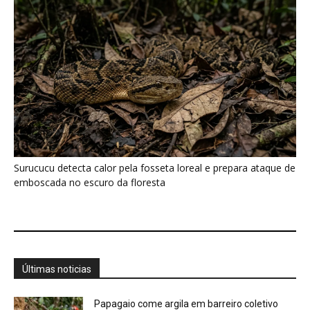
Últimas noticias
Papagaio come argila em barreiro coletivo
para ajudar a neutralizar compostos...
7 de agosto de 2026
Como atrair beija-flor para casa e proteger a
ave com cuidado
7 de agosto de 2026
Ossos de mamute-lanoso surgem às
margens do Danúbio na seca
7 de agosto de 2026
Martim-pescador ajusta dois focos na retina
para corrigir a refração e...
7 de agosto de 2026