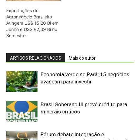
Brasil Soberano III prevê crédito para
minerais críticos
Fórum debate integração e
desenvolvimento da Amazônia Legal
CMSE antecipa geração de energia por
riscos do El Niño no Brasil
Setor mineral acumula R$ 73 bilhões
em dívidas com a União no Brasil
Vale pagará R$ 190,8 milhões em
royalties de Carajás após decisão da
ANM