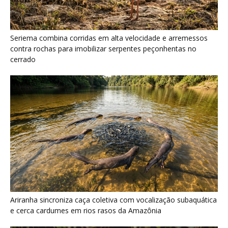
Ariranha sincroniza caça coletiva com vocalização subaquática
e cerca cardumes em rios rasos da Amazônia
Surucucu detecta calor pela fosseta loreal e prepara ataque de
emboscada no escuro da floresta