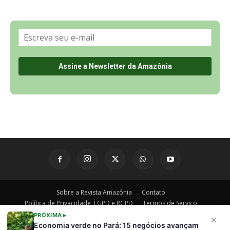
Sobre a Revista Amazônia
Contato
Política de Privacidade, LGPD e RGPD
Termos de Serviço
Últimas Notícias
🌎 Español
©
PRÓXIMA ▸
×
Economia verde no Pará: 15 negócios avançam