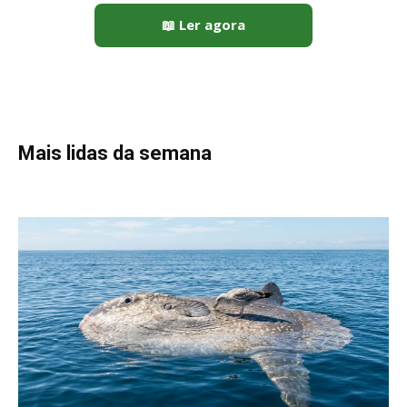
Peixe-lua emerge horizontalmente na superfície oceânica para
permitir que aves marinhas removam ectoparasitas
acumulados em sua pele