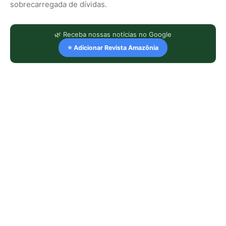
sobrecarregada de dívidas.
🌿 Receba nossas notícias no Google
⭐ Adicionar Revista Amazônia
LEIA TAMBÉM
Economia verde no Pará: 15 negócios
avançam para investir