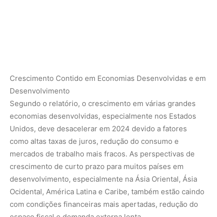
crescimento de curto prazo para muitos países em
desenvolvimento, especialmente na Ásia Oriental, Ásia
Ocidental, América Latina e Caribe, também estão caindo
com condições financeiras mais apertadas, redução do
espaço fiscal e demanda externa lenta.
Economias de baixa renda e vulneráveis enfrentam
crescentes pressões no balanço de pagamentos e riscos
de sustentabilidade da dívida. As perspectivas
econômicas para pequenos Estados insulares em
desenvolvimento serão limitadas por dívidas, altas taxas
de juros e crescentes vulnerabilidades relacionadas ao
clima, ameaçando minar, e em alguns casos, até reverter
os avanços obtidos nos ODS.
Inflação Global