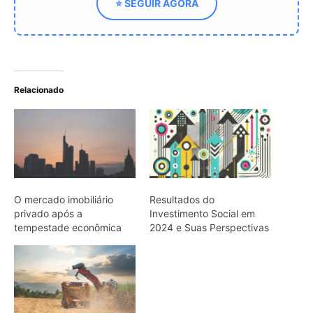
Exportações do
Agronegócio Brasileiro
Atingem US$ 15,20 Bi em
Junho e US$ 82,39 Bi no
Semestre
ARTIGOS RELACIONADOS
Mais do autor
Economia verde no Pará: 15 negócios
avançam para investir