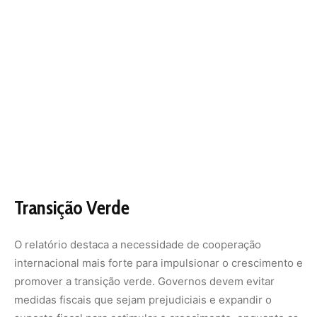
O relatório destaca a necessidade de cooperação
internacional mais forte para impulsionar o crescimento e
promover a transição verde. Governos devem evitar
medidas fiscais que sejam prejudiciais e expandir o
suporte fiscal para estimular o crescimento, enquanto as
condições monetárias globais permanecem restritas. A
publicação revela que bancos centrais enfrentam
desafios difíceis ao equilibrar inflação, crescimento e
estabilidade financeira. A cooperação global eficaz é
urgente para evitar crises de dívida e fornecer
financiamento a países em desenvolvimento.
Nunca perca uma notícia da Amazônia
🌿
Controle o que você vê no Google
O Google lançou as
Fontes Preferenciais
: escolha os