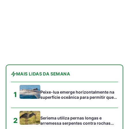
1
superfície oceânica para permitir que
aves marinhas removam ectoparasitas
acumulados em sua pele
Seriema utiliza pernas longas e
2
arremessa serpentes contra rochas
para subjugar presas peçonhentas nos
campos
Poraquê sincroniza descargas
3
elétricas em grupo para amplificar
campo elétrico e atordoar cardumes de
peixes maiores na Amazônia
Ariranha sincroniza caça coletiva com
4
vocalização subaquática e cerca
cardumes em rios rasos da Amazônia
Seriema combina corridas em alta
5
velocidade e arremessos contra rochas
para imobilizar serpentes peçonhentas
no cerrado