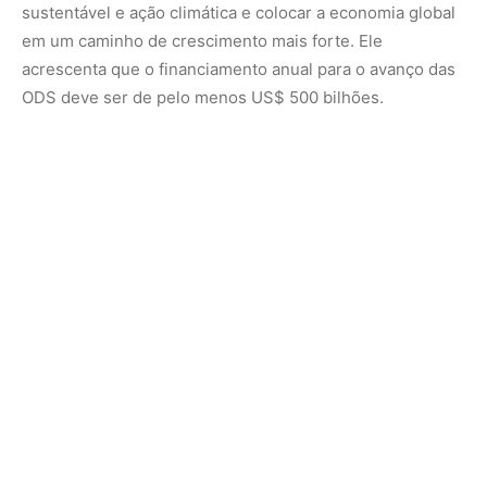
Crescimento Contido em Economias Desenvolvidas e em
Desenvolvimento
Segundo o relatório, o crescimento em várias grandes
economias desenvolvidas, especialmente nos Estados
Unidos, deve desacelerar em 2024 devido a fatores
como altas taxas de juros, redução do consumo e
mercados de trabalho mais fracos. As perspectivas de