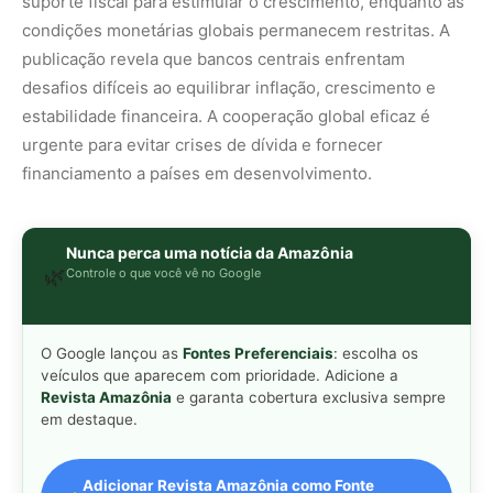
veículos que aparecem com prioridade. Adicione a
Revista Amazônia
e garanta cobertura exclusiva sempre
em destaque.
Adicionar Revista Amazônia como Fonte
Preferencial
Como funciona em 3 passos:
1. Pesquise qualquer assunto no Google
2. Toque no ⭐ ao lado de
"Principais Notícias"
3. Busque
Revista Amazônia
e marque a caixa — pronto!