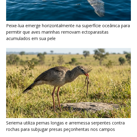
Seriema utiliza pernas longas e arremessa serpentes contra
rochas para subjugar presas peçonhentas nos campos
Poraquê sincroniza descargas elétricas em grupo para
amplificar campo elétrico e atordoar cardumes de peixes
maiores na Amazônia