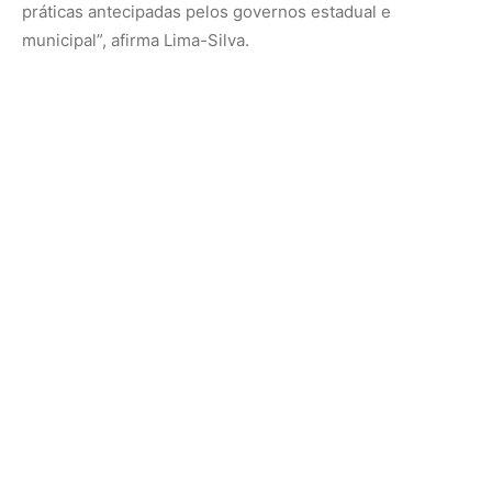
O artigo ressalta que a coordenação nacional na proteção
e Defesa Civil é incipiente. “Embora haja uma tentativa de
avançar com a criação de uma política nacional, falta
indução financeira e instrumentos para construir
capacidades estatais e implementar políticas
específicas”, observa Segatto.
No Rio Grande do Sul, a falta de clareza sobre o papel do
estado na coordenação das ações com os municípios é