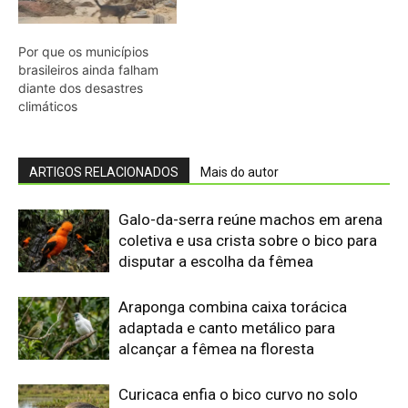
Araponga combina caixa torácica
adaptada e canto metálico para
alcançar a fêmea na floresta
Curicaca enfia o bico curvo no solo
mole e encontra presas pelo tato em
campos úmidos
Jacaré-açu usa osteodermos
vascularizados do dorso para trocar
calor e controlar a temperatura na
Amazônia
Quero-quero usa esporão na asa em
voo rasante para afastar animais
maiores e proteger o ninho camuflado
no campo
Filhotes de tartaruga-da-amazônia