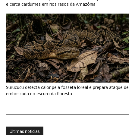
Últimas noticias
Galo-da-serra reúne machos em arena
coletiva e usa crista sobre o...
8 de agosto de 2026
Araponga combina caixa torácica adaptada e
canto metálico para alcançar a...
7 de agosto de 2026
“A chuva carrega um inventário da copa”: o
método que encontrou...
7 de agosto de 2026
Curicaca enfia o bico curvo no solo mole e