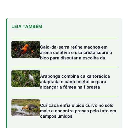
Curicaca enfia o bico curvo no solo
mole e encontra presas pelo tato em
campos úmidos
O estudo destaca que a política de Defesa Civil no Acre
pode servir de exemplo, especialmente após as
inundações históricas na capital, Rio Branco, na década
de 2010. Nesse contexto, o estado desenvolveu uma
coordenação efetiva entre a Defesa Civil e a Secretaria
Estadual do Meio Ambiente, utilizando dados
intensivamente. “Esse caso nos ensina que é possível
criar novos padrões de coordenação estadual e planejar
ações para lidar com riscos, antecipando cenários e
tomando decisões informadas”, diz Lima-Silva.