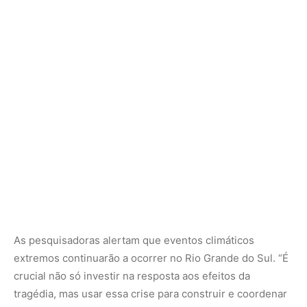
As pesquisadoras alertam que eventos climáticos
extremos continuarão a ocorrer no Rio Grande do Sul. “É
crucial não só investir na resposta aos efeitos da
tragédia, mas usar essa crise para construir e coordenar
políticas eficazes e articular com a sociedade civil,
minimizando os impactos de futuras crises”, conclui
Segatto.
O artigo “Diferentes padrões de coordenação estadual;
os fatores explicativos da atuação coordenadora nos
Estados brasileiros” pode ser acessado em:
Agenda
Política
.
Nunca perca uma notícia da Amazônia
🌿
Controle o que você vê no Google