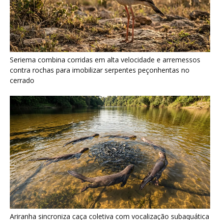
Ariranha sincroniza caça coletiva com vocalização subaquática
e cerca cardumes em rios rasos da Amazônia
Surucucu detecta calor pela fosseta loreal e prepara ataque de
emboscada no escuro da floresta