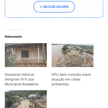
Atingiram 91% dos
atuação em crises
Municípios Brasileiros
ambientais
Por que os municípios
brasileiros ainda falham
diante dos desastres
climáticos
ARTIGOS RELACIONADOS
Mais do autor
Galo-da-serra reúne machos em arena
coletiva e usa crista sobre o bico para
disputar a escolha da fêmea