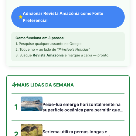
Peixe-lua emerge horizontalmente na
1
superfície oceânica para permitir que
aves marinhas removam ectoparasitas
acumulados em sua pele
Seriema utiliza pernas longas e
2
arremessa serpentes contra rochas
para subjugar presas peçonhentas nos
campos
Poraquê sincroniza descargas
3
elétricas em grupo para amplificar
campo elétrico e atordoar cardumes de
peixes maiores na Amazônia
Ariranha sincroniza caça coletiva com
4
vocalização subaquática e cerca
cardumes em rios rasos da Amazônia
Surucucu detecta calor pela fosseta
5
loreal e prepara ataque de emboscada
no escuro da floresta