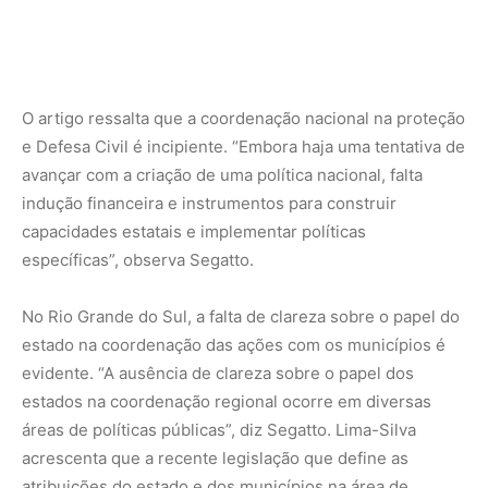
evidente. “A ausência de clareza sobre o papel dos
estados na coordenação regional ocorre em diversas
áreas de políticas públicas”, diz Segatto. Lima-Silva
acrescenta que a recente legislação que define as
atribuições do estado e dos municípios na área de
proteção e Defesa Civil gerou sobreposição, levando a
uma atribuição difusa de responsabilidades.
O estudo conclui que, para melhorar a resposta a
desastres, é essencial produzir e interpretar dados de
forma eficaz, coordenar o trabalho entre diferentes
esferas de governo e comunicar-se claramente com a
população. “No Rio Grande do Sul, a comunicação para os
mais afetados sobre as decisões tomadas com base nos
dados foi inadequada”, aponta Segatto.