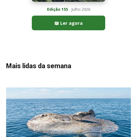
Peixe-lua emerge horizontalmente na superfície oceânica para
permitir que aves marinhas removam ectoparasitas
acumulados em sua pele