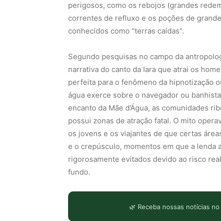
perigosos, como os rebojos (grandes redemo
correntes de refluxo e os poções de grand
conhecidos como “terras caídas”.
Segundo pesquisas no campo da antropologi
narrativa do canto da Iara que atrai os ho
perfeita para o fenômeno da hipnotização 
água exerce sobre o navegador ou banhista
encanto da Mãe d’Água, as comunidades ribei
possui zonas de atração fatal. O mito opera
os jovens e os viajantes de que certas áre
e o crepúsculo, momentos em que a lenda a
rigorosamente evitados devido ao risco rea
fundo.
🌿 Receba nossas notícias no