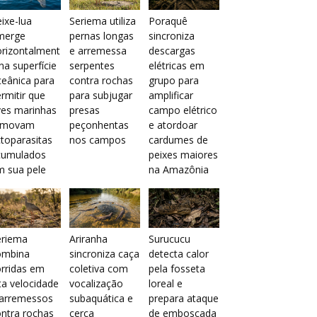
ixe-lua
Seriema utiliza
Poraquê
merge
pernas longas
sincroniza
orizontalment
e arremessa
descargas
na superfície
serpentes
elétricas em
eânica para
contra rochas
grupo para
rmitir que
para subjugar
amplificar
ves marinhas
presas
campo elétrico
emovam
peçonhentas
e atordoar
toparasitas
nos campos
cardumes de
cumulados
peixes maiores
m sua pele
na Amazônia
eriema
Ariranha
Surucucu
ombina
sincroniza caça
detecta calor
rridas em
coletiva com
pela fosseta
ta velocidade
vocalização
loreal e
 arremessos
subaquática e
prepara ataque
ntra rochas
cerca
de emboscada