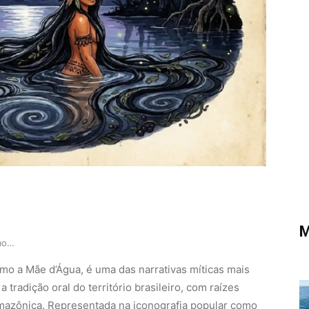
M
Lenda da Iara reflete a cosmovisão ribeirinha e…
mo a Mãe d’Água, é uma das narrativas míticas mais
 tradição oral do território brasileiro, com raízes
amazônica. Representada na iconografia popular como