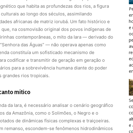
gnético que habita as profundezas dos rios, a figura
Pe
culturais ao longo dos séculos, assimilando
e
h
ades africanas de matriz iorubá. Um fato histórico e
e 
é que, na cosmovisão original dos povos indígenas de
oc
irinhas contemporâneas, o mito da Iara — derivado do
pe
nte “Senhora das Águas” — não operava apenas como
a
r
lenda constituía um sofisticado mecanismo de
ec
ara codificar e transmitir de geração em geração o
a
sários para a sobrevivência humana diante do poder
e
 grandes rios tropicais.
canto mítico
S
a da Iara, é necessário analisar o cenário geográfico
c
co
rios da Amazônia, como o Solimões, o Negro e o
al
otados de dinâmicas físicas complexas e traiçoeiras.
e
 um remanso, escondem-se fenômenos hidrodinâmicos
co