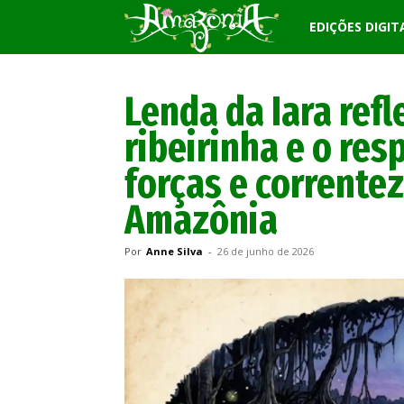
Revista
EDIÇÕES DIGIT
Amazônia
Lenda da Iara ref
ribeirinha e o res
forças e corrente
Amazônia
Por
Anne Silva
-
26 de junho de 2026