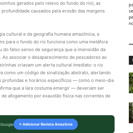
inhos gerados pelo relevo do fundo do rio), as
pa
e profundidade causados pela erosão das margens
s
p
n
a cultural e da geografia humana amazônica, a
mens para o fundo do rio funciona como uma metáfora
ou do falso senso de segurança que a imensidão da
. Ao associar o desaparecimento de pescadores ao
rinhas criavam um alerta cultural imediato: o rio
va como um código de sinalização abstrato, alertando
as profundas e horários específicos — como o meio-dia
firma que a Iara costuma emergir — deveriam ser
l de afogamento por exaustão física nas correntes de
 Google
⭐ Adicionar Revista Amazônia