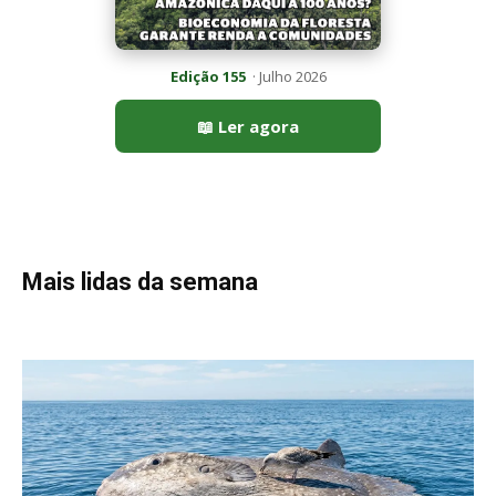
Peixe-lua emerge horizontalmente na superfície oceânica para
permitir que aves marinhas removam ectoparasitas
acumulados em sua pele