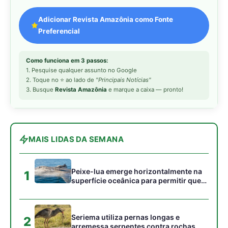
Peixe-lua emerge horizontalmente na
1
superfície oceânica para permitir que
aves marinhas removam ectoparasitas
acumulados em sua pele
Seriema utiliza pernas longas e
2
arremessa serpentes contra rochas
para subjugar presas peçonhentas nos
campos
Poraquê sincroniza descargas
3
elétricas em grupo para amplificar
campo elétrico e atordoar cardumes de
peixes maiores na Amazônia
Ariranha sincroniza caça coletiva com
4
vocalização subaquática e cerca
cardumes em rios rasos da Amazônia
Seriema combina corridas em alta
5
velocidade e arremessos contra rochas
para imobilizar serpentes peçonhentas
no cerrado