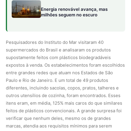
itens eram, em média, 125% mais caros do que similares
feitos de plásticos convencionais. A grande surpresa foi
verificar que nenhum deles, mesmo os de grandes
marcas, atendia aos requisitos mínimos para serem
considerados de fato biodegradáveis.
O estudo teve como primeira autora a doutoranda Beatriz
Barbosa Moreno, bolsista da FAPESP sob a orientação de
Castro. Os resultados foram publicados no periódico
Sustainable Production and Consumption.