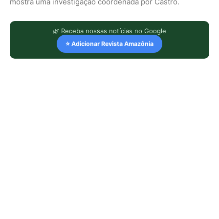
mostra uma investigação coordenada por Castro.
🌿 Receba nossas notícias no Google
⭐ Adicionar Revista Amazônia
LEIA TAMBÉM
Eu acompanhei o relógio de um
pequeno primata amazônico e
descobri que o ambiente também
marca seu comportamento