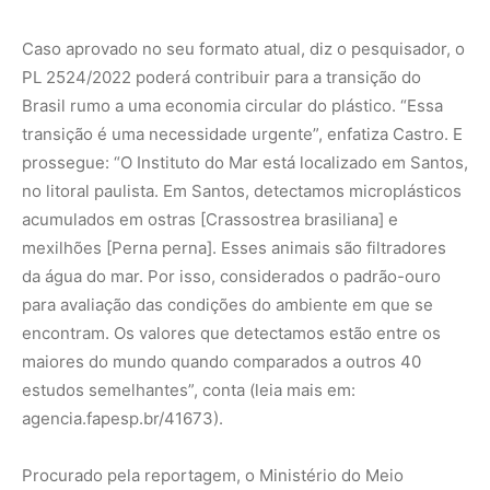
maiores do mundo quando comparados a outros 40
estudos semelhantes”, conta (leia mais em:
agencia.fapesp.br/41673).
Procurado pela reportagem, o Ministério do Meio
Ambiente e Mudança do Clima (MMA) afirmou em nota
que apoia o PL 2524/22, mas com algumas alterações. “O
ministério é favorável à proibição de aditivos
oxidegradantes/pró-oxidantes, baseando-se em estudos
que comprovam a geração de microplásticos na
fragmentação de plásticos com tais aditivos – o que
causa dano ambiental, particularmente para ambientes
marítimos”, sublinhou o texto.
Já a Associação Brasileira da Indústria do Plástico
(Abiplast) informou, também em nota, ser favorável à
proibição da utilização do aditivo oxidegradável em
produtos plásticos. Contudo, a entidade se coloca