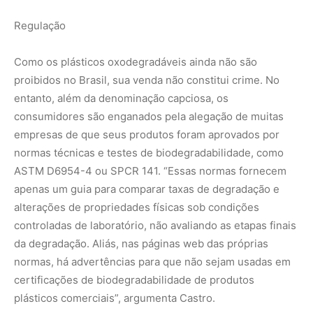
da degradação. Aliás, nas páginas web das próprias
normas, há advertências para que não sejam usadas em
certificações de biodegradabilidade de produtos
plásticos comerciais”, argumenta Castro.
O pesquisador ressalta que a comercialização de um
produto que não entrega o prometido, do ponto de vista
ambiental, pode ser enquadrada como prática de
greenwashing, termo em inglês que indica falsas
alegações ambientais em produtos comerciais.
“Quando um produto reconhecidamente prejudicial para
o meio ambiente passa a ser maciçamente usado, é
necessário que ações de Estado sejam implementadas.
Nesse sentido, tramita na Câmara dos Deputados o
projeto de lei 2524/2022 que, entre outras providências,
veda o uso de aditivos oxidegradantes ou pró-oxidantes