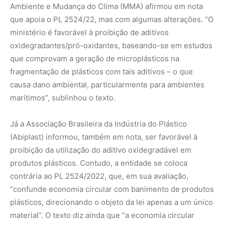
contrária ao PL 2524/2022, que, em sua avaliação,
“confunde economia circular com banimento de produtos
plásticos, direcionando o objeto da lei apenas a um único
material”. O texto diz ainda que “a economia circular
implica uma mudança sistêmica, portanto, exige uma
abordagem macro, envolvendo todos os setores da
indústria. Enquanto isso, outro PL, o 1874/2022 [que
institui a Política Nacional de Economia Circular], traz
disposições importantes, como a gestão estratégica dos
recursos, a promoção de novos modelos de negócio, os
investimentos em atividades de pesquisa e inovação e o
apoio à transição para o uso de tecnologias de baixo
carbono por meio da criação de condições atrativas para
investimento público e privado, entre outros aspectos”.
“A Abiplast acredita no debate sério e preciso, com
informações científicas, para que se possa promover um