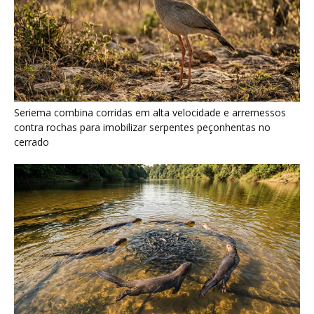
Ariranha sincroniza caça coletiva com vocalização subaquática
e cerca cardumes em rios rasos da Amazônia