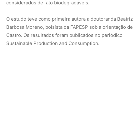
“Para ser considerado biodegradável, um produto,
quando descartado no meio ambiente, deve-se
converter em água [H2O], gás carbônico [CO2], metano
[CH4] e biomassa em um intervalo de tempo
relativamente curto. Não há consenso sobre que