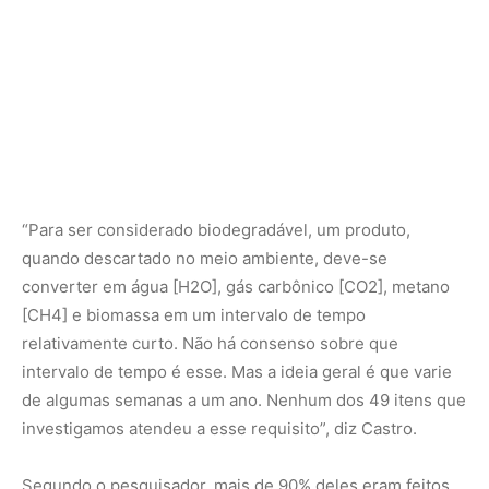
intervalo de tempo é esse. Mas a ideia geral é que varie
de algumas semanas a um ano. Nenhum dos 49 itens que
investigamos atendeu a esse requisito”, diz Castro.
Segundo o pesquisador, mais de 90% deles eram feitos
com uma classe de materiais que se convencionou
chamar de oxodegradáveis. Apesar do nome, esses
materiais não sofrem degradação em condições
ambientais normais. São polímeros de origem fóssil
aditivados com sais metálicos. Os sais aceleram o
processo de oxidação e fragmentação. Mas os
fragmentos podem permanecer por décadas na natureza.
Além de não contribuir para a degradação, a
fragmentação acelera a formação de microplásticos.
“Os plásticos oxodegradáveis já foram proibidos em
vários locais do mundo, incluindo a União Europeia. Na