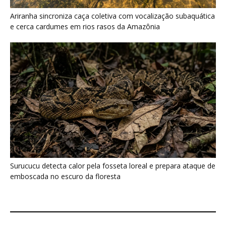
Surucucu detecta calor pela fosseta loreal e prepara ataque de
emboscada no escuro da floresta
Últimas noticias
Eu acompanhei o relógio de um pequeno
primata amazônico e descobri...
7 de agosto de 2026
Saracura distribui o peso dos dedos sobre
plantas flutuantes e corre...
7 de agosto de 2026
O segredo dos barrancos de sal que reúne
antas, macacos e...
7 de agosto de 2026