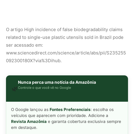
O Google lançou as
Fontes Preferenciais
: escolha os
veículos que aparecem com prioridade. Adicione a
Revista Amazônia
e garanta cobertura exclusiva sempre
em destaque.
Adicionar Revista Amazônia como Fonte
Preferencial
Como funciona em 3 passos:
1. Pesquise qualquer assunto no Google
2. Toque no ⭐ ao lado de
"Principais Notícias"
3. Busque
Revista Amazônia
e marque a caixa — pronto!
MAIS LIDAS DA SEMANA