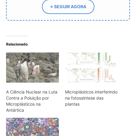
Microplásticos na
plantas
Antártica
Microplásticos e a saúde
óssea: um risco invisível
que preocupa cientistas
ARTIGOS RELACIONADOS
Mais do autor
Eu acompanhei o relógio de um
pequeno primata amazônico e descobri
que o ambiente também marca seu
comportamento