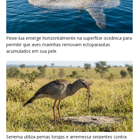
Seriema utiliza pernas longas e arremessa serpentes contra
rochas para subjugar presas peçonhentas nos campos
Poraquê sincroniza descargas elétricas em grupo para
amplificar campo elétrico e atordoar cardumes de peixes