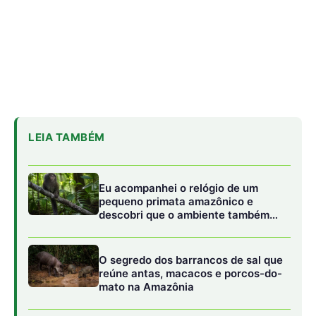
O segredo dos barrancos de sal que
reúne antas, macacos e porcos-do-
mato na Amazônia
Energia renovável avança, mas
milhões seguem no escuro
Pesquisadores do Instituto do Mar visitaram 40
supermercados do Brasil e analisaram os produtos
supostamente feitos com plásticos biodegradáveis
expostos à venda. Os estabelecimentos foram escolhidos
entre grandes redes que atuam nos Estados de São
Paulo e Rio de Janeiro. E um total de 49 produtos
diferentes, incluindo sacolas, copos, pratos, talheres e
outros utensílios de cozinha, foram encontrados. Esses