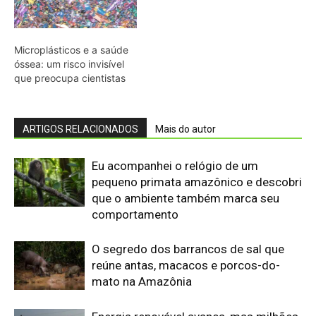
O segredo dos barrancos de sal que
reúne antas, macacos e porcos-do-
mato na Amazônia
Energia renovável avança, mas milhões
seguem no escuro
Sem formação especializada em
cartografia, ele navegou o Amazonas
no século XVII e desenhou um mapa
que também servia para disputar o
controle da...
Biodiversidade brasileira ganha rede
para inovar em alimentos