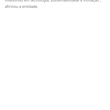
O artigo High incidence of false biodegradability claims
related to single-use plastic utensils sold in Brazil pode
ser acessado em:
www.sciencedirect.com/science/article/abs/pii/S235255
092300180X?via%3Dihub.
Nunca perca uma notícia da Amazônia
🌿
Controle o que você vê no Google