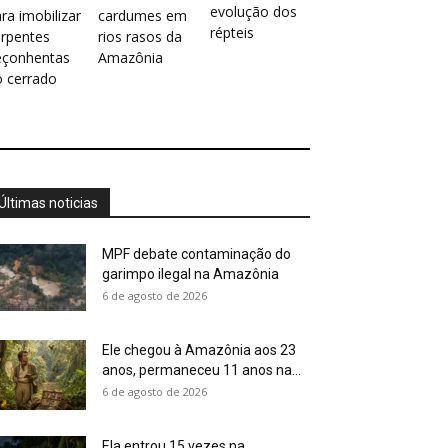
evolução dos
ra imobilizar
cardumes em
répteis
erpentes
rios rasos da
eçonhentas
Amazônia
o cerrado
Últimas noticias
MPF debate contaminação do
garimpo ilegal na Amazônia
6 de agosto de 2026
Ele chegou à Amazônia aos 23
anos, permaneceu 11 anos na...
6 de agosto de 2026
Ela entrou 15 vezes na