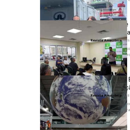
Sema debate g
fórum intern
Revista Amazônia
-
26
Diálogos sobre o flu
coração da floresta tr
O Legado de B
implementaçã
Revista Amazônia
-
18
Relatório da COP30 co
meses após o encerra
presidência da...