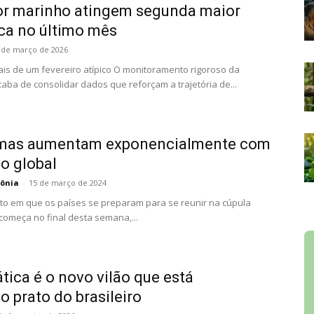
or marinho atingem segunda maior
ca no último mês
 de março de 2026
nais de um fevereiro atípico O monitoramento rigoroso da
aba de consolidar dados que reforçam a trajetória de...
emas aumentam exponencialmente com
o global
ônia
-
15 de março de 2024
to em que os países se preparam para se reunir na cúpula
omeça no final desta semana,...
ática é o novo vilão que está
 prato do brasileiro