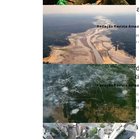
Chuvas que f
região Norte
Redação Revista Amaz
A dinâmica do clima a
vinda do Atlântico e a
Degradação d
metas climáti
Redação Revista Amaz
Mesmo com queda no 
degradação florestal 
internacionais do Brasil
Justiça climá
Brasil