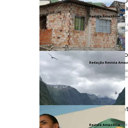
Periferias ur
mudanças cli
Revista Amazônia
-
12
As periferias brasilei
pela exposição às vul
inédita em termos...
Mudanças no 
Redação Revista Amaz
Em um artigo publicad
observações para most
Licenciamento
reação firme
Revista Amazônia
-
28