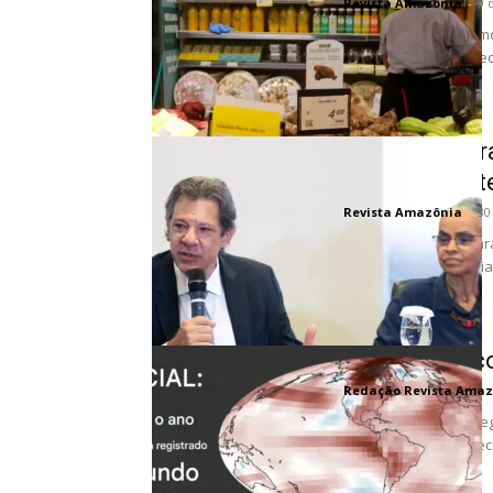
Revista Amazônia
-
9 
A fatura do clima: co
brasileiro O cenário e
Eco Invest Br
projetos sust
Revista Amazônia
-
30
Um novo patamar para 
14 bilhões em financi
Pontos crític
Redação Revista Amaz
O ano mais quente reg
XX. Isso superou o rec