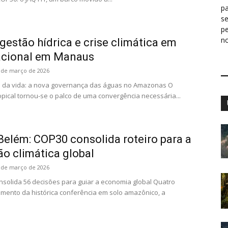
pa
s
p
n
estão hídrica e crise climática em
acional em Manaus
 de março de 2026
xo da vida: a nova governança das águas no Amazonas O
opical tornou-se o palco de uma convergência necessária...
elém: COP30 consolida roteiro para a
o climática global
 de março de 2026
nsolida 56 decisões para guiar a economia global Quatro
mento da histórica conferência em solo amazônico, a