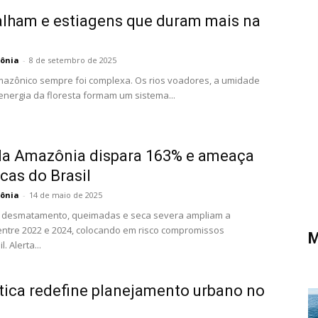
alham e estiagens que duram mais na
ônia
-
8 de setembro de 2025
mazônico sempre foi complexa. Os rios voadores, a umidade
 energia da floresta formam um sistema...
a Amazônia dispara 163% e ameaça
cas do Brasil
ônia
-
14 de maio de 2025
desmatamento, queimadas e seca severa ampliam a
entre 2022 e 2024, colocando em risco compromissos
M
. Alerta...
tica redefine planejamento urbano no