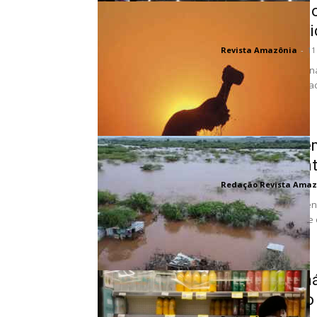
Marés de cal
marca históri
Revista Amazônia
-
11
O calor global e os si
atmosfera terrestre ac
Chuvas extr
o aqueciment
Redação Revista Amaz
Isso ocorre no momen
COP28 em Dubai, que c
Inflação clim
encarecendo o