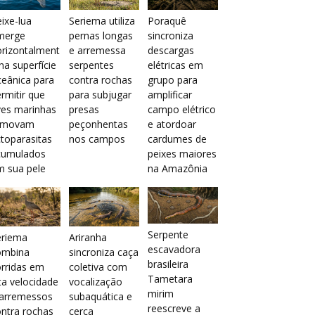
ixe-lua
Seriema utiliza
Poraquê
merge
pernas longas
sincroniza
orizontalment
e arremessa
descargas
na superfície
serpentes
elétricas em
eânica para
contra rochas
grupo para
rmitir que
para subjugar
amplificar
ves marinhas
presas
campo elétrico
emovam
peçonhentas
e atordoar
toparasitas
nos campos
cardumes de
cumulados
peixes maiores
m sua pele
na Amazônia
Serpente
eriema
Ariranha
escavadora
ombina
sincroniza caça
brasileira
rridas em
coletiva com
Tametara
ta velocidade
vocalização
mirim
 arremessos
subaquática e
reescreve a
ntra rochas
cerca