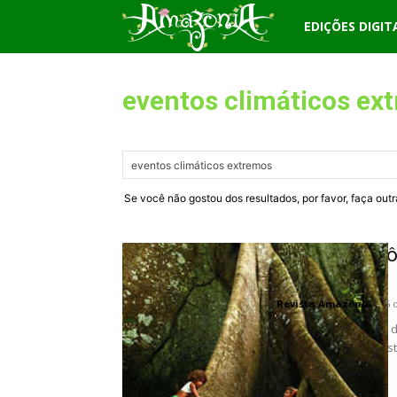
Revista
EDIÇÕES DIGIT
Amazônia
eventos climáticos ex
Se você não gostou dos resultados, por favor, faça out
Dia da Amazô
em Belém
Revista Amazônia
-
5 
Mobilização pelo Dia
Dia da Amazônia, nesta