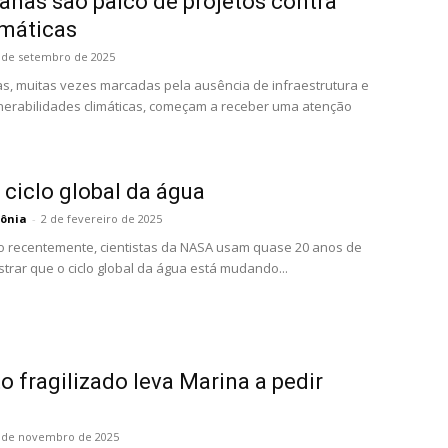
banas são palco de projetos contra
máticas
 de setembro de 2025
ras, muitas vezes marcadas pela ausência de infraestrutura e
nerabilidades climáticas, começam a receber uma atenção
ciclo global da água
ônia
-
2 de fevereiro de 2025
o recentemente, cientistas da NASA usam quase 20 anos de
rar que o ciclo global da água está mudando...
 fragilizado leva Marina a pedir
 de novembro de 2025