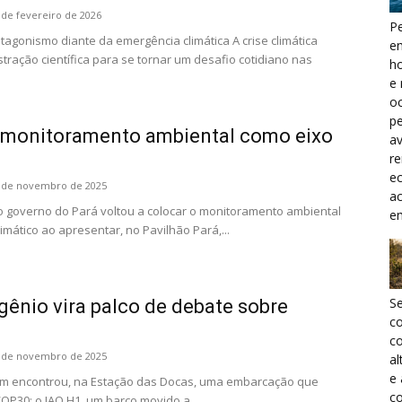
 de fevereiro de 2026
Pe
gonismo diante da emergência climática A crise climática
e
tração científica para se tornar um desafio cotidiano nas
h
e 
oc
pe
 monitoramento ambiental como eixo
a
r
ec
 de novembro de 2025
a
 governo do Pará voltou a colocar o monitoramento ambiental
e
imático ao apresentar, no Pavilhão Pará,...
S
gênio vira palco de debate sobre
c
co
 de novembro de 2025
al
e
m encontrou, na Estação das Docas, uma embarcação que
co
OP30: o JAQ H1, um barco movido a...