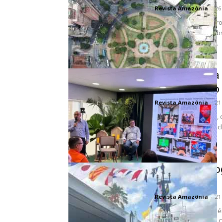
Revista Amazônia
-
26
Cidades assumem prota
deixou de ser uma abs
cidades brasileiras....
Pará destaca
da mitigação
Revista Amazônia
-
21
Na COP30, em Belém, o
no centro do debate cl
Barco a hidro
resiliência
Revista Amazônia
-
21
O amanhecer em Belé
resume o espírito da C