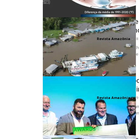
Enchentes s
alerta máxim
Revista Amazônia
-
18
Pico das enchentes ch
no Amazonas sempre foi
Empresas pod
resiliência cl
Revista Amazônia
-
19
Empresas que buscam 
climática agora têm u
Climate Resilience...