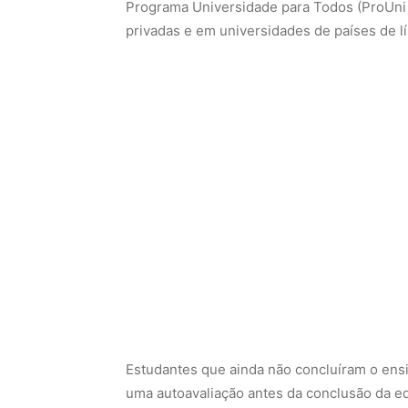
Estudantes que ainda não concluíram o ens
uma autoavaliação antes da conclusão da e
Nunca perca uma notícia da Amazônia
🌿
Controle o que você vê no Google
O Google lançou as
Fontes Preferenciais
: e