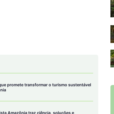
que promete transformar o turismo sustentável
nia
sta Amazônia traz ciência, soluções e
uro do planeta
 área queimada em sete anos, mas especialistas
o Cerrado