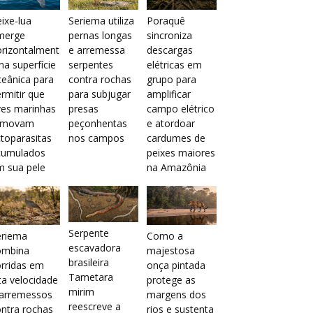
ixe-lua
Seriema utiliza
Poraquê
merge
pernas longas
sincroniza
orizontalment
e arremessa
descargas
na superfície
serpentes
elétricas em
eânica para
contra rochas
grupo para
rmitir que
para subjugar
amplificar
ves marinhas
presas
campo elétrico
emovam
peçonhentas
e atordoar
toparasitas
nos campos
cardumes de
cumulados
peixes maiores
m sua pele
na Amazônia
Serpente
eriema
Como a
escavadora
ombina
majestosa
brasileira
rridas em
onça pintada
Tametara
ta velocidade
protege as
mirim
 arremessos
margens dos
reescreve a
ntra rochas
rios e sustenta