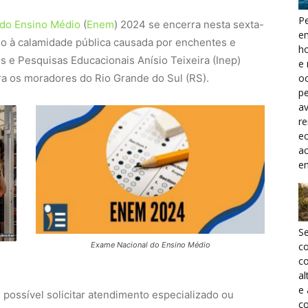
Pe
do Ensino Médio
(
Enem
) 2024 se encerra nesta sexta-
e
vido à calamidade pública causada por enchentes e
h
s e Pesquisas Educacionais Anísio Teixeira (Inep)
e 
ra os moradores do Rio Grande do Sul (RS).
oc
pe
a
r
ec
a
e
S
Exame Nacional do Ensino Médio
c
co
al
e
 possível solicitar atendimento especializado ou
co