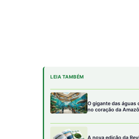
LEIA TAMBÉM
O gigante das águas 
no coração da Amazô
A nova edição da Revi
esperança para o fut
Julho registra menor
alertam para riscos n