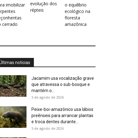
evolução dos
ra imobilizar
o equilíbrio
répteis
erpentes
ecológico na
eçonhentas
floresta
o cerrado
amazônica
Últimas noticias
Jacamim usa vocalização grave
que atravessa o sub-bosque e
mantém o...
5 de agosto de 2026
Peixe-boi-amazônico usa lábios
preênseis para arrancar plantas
e troca dentes durante...
5 de agosto de 2026