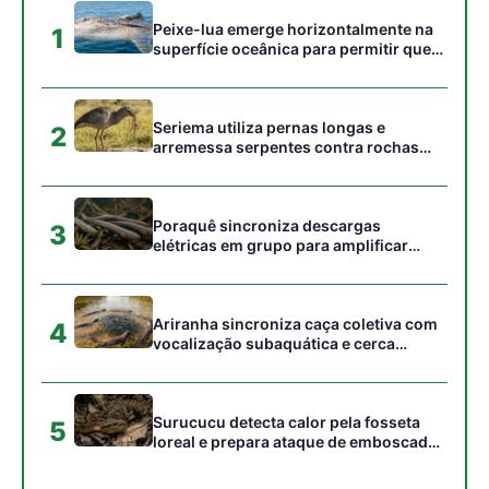
cardumes em rios rasos da Amazônia
Surucucu detecta calor pela fosseta
5
loreal e prepara ataque de emboscada
no escuro da floresta
Gostou desta reportagem?
Siga a Revista Amazônia no Google News
⭐ SEGUIR AGORA
Relacionado