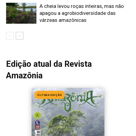
Edição 155
· Julho 2026
📖 Ler agora