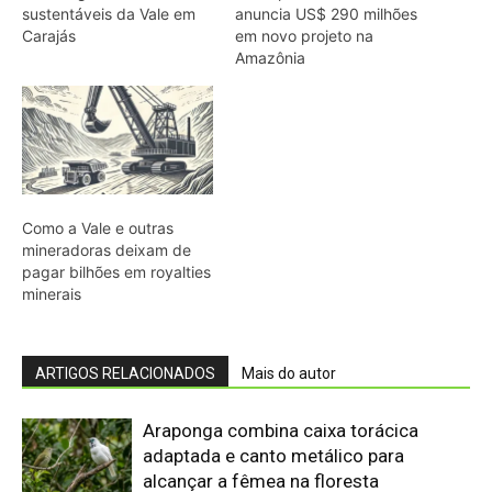
ARTIGOS RELACIONADOS
Mais do autor
Araponga combina caixa torácica
adaptada e canto metálico para
alcançar a fêmea na floresta
Curicaca enfia o bico curvo no solo
mole e encontra presas pelo tato em
campos úmidos
Cândido Rondon não foi apenas
explorador: a história do homem que
tentou transformar fios, mapas e
floresta em política
O fogo, a mandioca e a memória: como
a cozinha ancestral pode funcionar
como tecnologia de regeneração