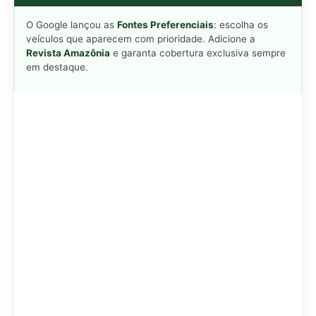
Adicionar Revista Amazônia como Fonte
Preferencial
Como funciona em 3 passos:
1. Pesquise qualquer assunto no Google
2. Toque no ⭐ ao lado de
"Principais Notícias"
3. Busque
Revista Amazônia
e marque a caixa — pronto!