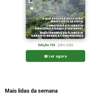
Mais lidas da semana
Últimas noticias
“A chuva carrega um inventário da copa”: o
método que encontrou...
7 de agosto de 2026
Araponga combina caixa torácica adaptada e
canto metálico para alcançar a...
7 de agosto de 2026
Curicaca enfia o bico curvo no solo mole e