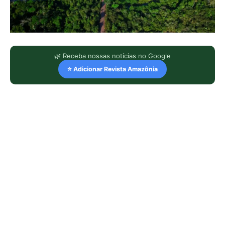
🌿 Receba nossas notícias no Google
⭐ Adicionar Revista Amazônia
LEIA TAMBÉM
Cândido Rondon não foi apenas