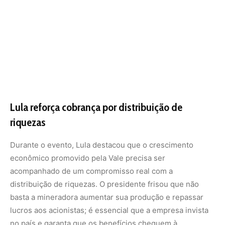
acompanhado de um compromisso real com a
distribuição de riquezas. O presidente frisou que não
basta a mineradora aumentar sua produção e repassar
lucros aos acionistas; é essencial que a empresa invista
no país e garanta que os benefícios cheguem à
população.
“A Vale não pode ser apenas uma empresa de exportação
de riquezas minerais. É preciso que esse dinheiro fique
no Brasil, gere empregos e beneficie as comunidades
afetadas pela mineração.”
O histórico da mineração no Brasil é marcado por
desigualdade social e impactos ambientais severos.
Cidades que dependem da mineração frequentemente
enfrentam um ciclo de crescimento acelerado seguido
por abandono econômico quando os recursos se