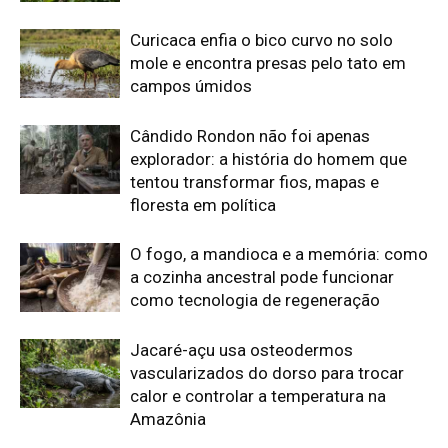
Jacaré-açu usa osteodermos
vascularizados do dorso para trocar
calor e controlar a temperatura na
Amazônia
A cheia levou roças inteiras, mas não
apagou a agrobiodiversidade das
várzeas amazônicas
Edição atual da Revista
Amazônia
ÚLTIMA EDIÇÃO