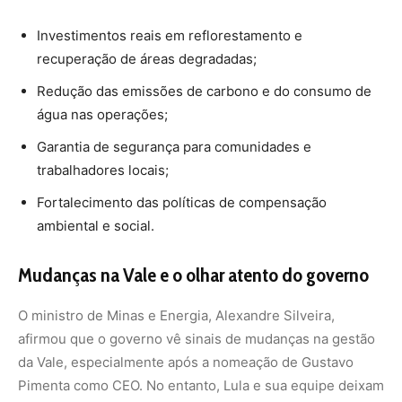
O ministro de Minas e Energia, Alexandre Silveira,
afirmou que o governo vê sinais de mudanças na gestão
da Vale, especialmente após a nomeação de Gustavo
Pimenta como CEO. No entanto, Lula e sua equipe deixam
claro que continuarão cobrando compromissos concretos
da mineradora, tanto no campo econômico quanto
ambiental.
O desafio agora é garantir que esse novo ciclo de
investimentos da Vale no Pará seja realmente sustentável
e benéfico para a sociedade. A mineração não pode ser
sinônimo de destruição ambiental e concentração de
riqueza. É preciso que as grandes empresas do setor
assumam a responsabilidade de promover um
desenvolvimento equilibrado, evitando que Carajás siga
o mesmo caminho de outras regiões mineradoras que
ficaram marcadas pela degradação e pelo abandono.