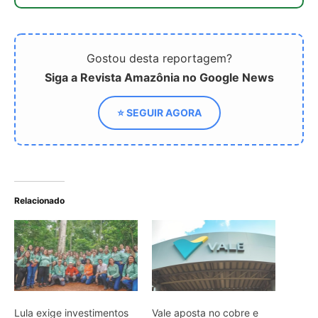
Lula exige investimentos
Vale aposta no cobre e
sustentáveis da Vale em
anuncia US$ 290 milhões
Carajás
em novo projeto na
Amazônia
Como a Vale e outras
mineradoras deixam de
pagar bilhões em royalties
minerais