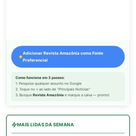
MAIS LIDAS DA SEMANA
Peixe-lua emerge horizontalmente na
1
superfície oceânica para permitir que
aves marinhas removam ectoparasitas
acumulados em sua pele
Seriema utiliza pernas longas e
2
arremessa serpentes contra rochas
para subjugar presas peçonhentas nos
campos
Poraquê sincroniza descargas
3
elétricas em grupo para amplificar
campo elétrico e atordoar cardumes de
peixes maiores na Amazônia
Ariranha sincroniza caça coletiva com
4
vocalização subaquática e cerca