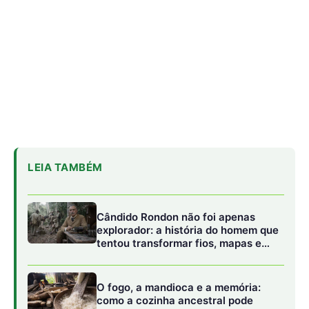
explorador: a história do homem que
tentou transformar fios, mapas e
floresta em política
O fogo, a mandioca e a memória:
como a cozinha ancestral pode
funcionar como tecnologia de
regeneração
A cheia levou roças inteiras, mas não
apagou a agrobiodiversidade das
várzeas amazônicas
Expansão econômica, mas a que custo?
O Novo Carajás prevê um aumento expressivo na
produção de minério de ferro, que pode atingir 200
milhões de toneladas anuais até 2030. O projeto também
pretende ampliar a produção de cobre em 32%,