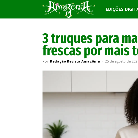
Revista
EDIÇÕES DIGIT
Amazônia
3 truques para ma
frescas por mais 
Por
Redação Revista Amazônia
-
25 de agosto de 202