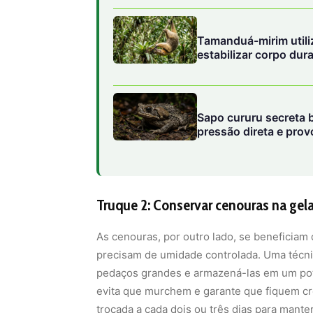
Tamanduá-mirim utili
estabilizar corpo dur
Sapo cururu secreta 
pressão direta e pro
domésticos
Truque 2: Conservar cenouras na gel
As cenouras, por outro lado, se beneficiam
precisam de umidade controlada. Uma técni
pedaços grandes e armazená-las em um pote
evita que murchem e garante que fiquem cr
trocada a cada dois ou três dias para mante