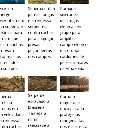
ixe-lua
Seriema utiliza
Poraquê
merge
pernas longas
sincroniza
orizontalment
e arremessa
descargas
na superfície
serpentes
elétricas em
eânica para
contra rochas
grupo para
rmitir que
para subjugar
amplificar
ves marinhas
presas
campo elétrico
emovam
peçonhentas
e atordoar
toparasitas
nos campos
cardumes de
cumulados
peixes maiores
m sua pele
na Amazônia
Serpente
eriema
Como a
escavadora
ombina
majestosa
brasileira
rridas em
onça pintada
Tametara
ta velocidade
protege as
mirim
 arremessos
margens dos
reescreve a
ntra rochas
rios e sustenta