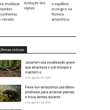
evolução dos
ra imobilizar
o equilíbrio
répteis
erpentes
ecológico na
eçonhentas
floresta
o cerrado
amazônica
Últimas noticias
Jacamim usa vocalização grave
que atravessa o sub-bosque e
mantém o...
5 de agosto de 2026
Peixe-boi-amazônico usa lábios
preênseis para arrancar plantas
e troca dentes durante...
5 de agosto de 2026