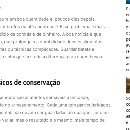
3 truques para manter batata e cenoura frescas …
Pe
e
oura em boa quantidade e, poucos dias depois,
h
iar brotos ou até apodrecer? Esse problema é mais
e 
oc
cio de comida e de dinheiro. A boa notícia é que
pe
ca, que prolongam a durabilidade desses alimentos
a
tes ou técnicas complicadas. Guardar batata e
r
cozinha que faz toda a diferença para quem busca
ec
a
e
sicos de conservação
cenoura são alimentos sensíveis a umidade,
S
c
sado no armazenamento. Cada uma tem particularidades,
co
ntal: não devem ser guardadas de qualquer jeito na
al
 variar, mas o resultado é o mesmo: mais tempo de
e
co