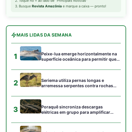
2. Toque no ⭐ ao lado de
"Principais Notícias"
3. Busque
Revista Amazônia
e marque a caixa — pronto!
MAIS LIDAS DA SEMANA
Peixe-lua emerge horizontalmente na
1
superfície oceânica para permitir que
aves marinhas removam ectoparasitas
acumulados em sua pele
Seriema utiliza pernas longas e
2
arremessa serpentes contra rochas
para subjugar presas peçonhentas nos
campos
Poraquê sincroniza descargas
3
elétricas em grupo para amplificar
campo elétrico e atordoar cardumes de
peixes maiores na Amazônia