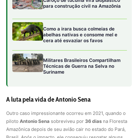
Caroço de tucumã vira bioplástico
para construção civil na Amazônia
Como a irara busca colmeias de
abelhas nativas e consome mel e
cera até esvaziar os favos
Militares Brasileiros Compartilham
Técnicas de Guerra na Selva no
Suriname
A luta pela vida de Antonio Sena
Outro caso impressionante ocorreu em 2021, quando o
piloto
Antonio Sena
sobreviveu por
36 dias
na Floresta
Amazônica depois de seu avião cair no estado do Pará,
Brasil. Após o impacto, ele conseguiu resgatar alguns