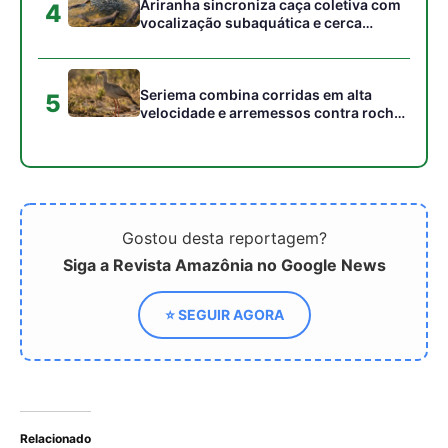
Ariranha sincroniza caça coletiva com
4
vocalização subaquática e cerca
cardumes em rios rasos da Amazônia
Seriema combina corridas em alta
5
velocidade e arremessos contra rochas
para imobilizar serpentes peçonhentas
no cerrado
Gostou desta reportagem?
Siga a Revista Amazônia no Google News
⭐ SEGUIR AGORA
Relacionado